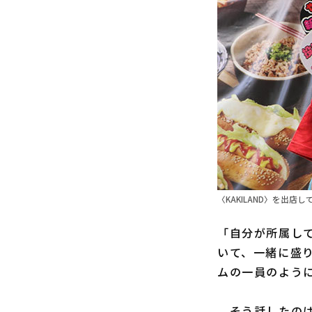
〈KAKILAND〉を出
「自分が所属し
いて、一緒に盛
ムの一員のよう
そう話したのは