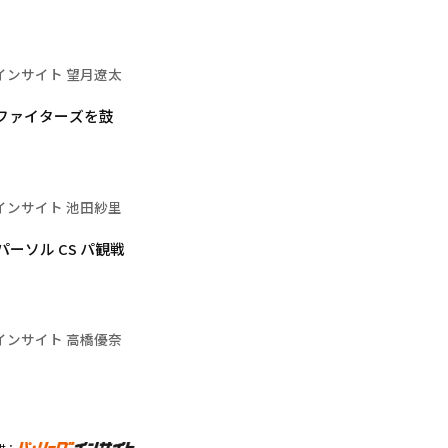
インサイト 望月遼太
ファイターズを鼓
インサイト 池田紗里
ーソル CS パ観戦
インサイト 高橋優奈
供：