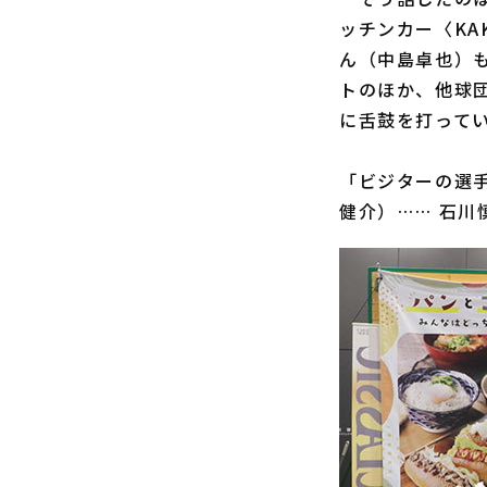
ッチンカー〈KA
ん（中島卓也）
トのほか、他球
に舌鼓を打って
「ビジターの選
健介）…… 石