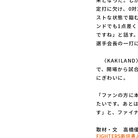
来となった。しか
定打に欠け、0
ストな状態で臨
ンドでも1点差
ですね」と話す
選手会長の一打
〈KAKILAN
で、開場から試
にぎわいに。
「ファンの方に
たいです。あと
す」と、ファイ
取材・文 高橋
FIGHTERS
新垣勇