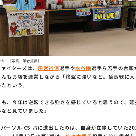
チンカー【写真：筆者撮影】
ァイターズは、
田宮裕涼
選手や
水谷瞬
選手ら若手の台頭
さんもお店を運営しながら「終盤に強いなと。延長戦に入
いたという。
ちも、今年は逆転できる強さを感じていると思うので、延
いなと見ていました」
ーソル CS パに進出したのは、自身が在籍していた20