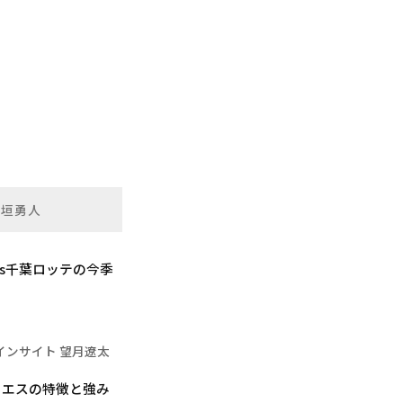
新垣勇人
s千葉ロッテの今季
インサイト 望月遼太
イエスの特徴と強み