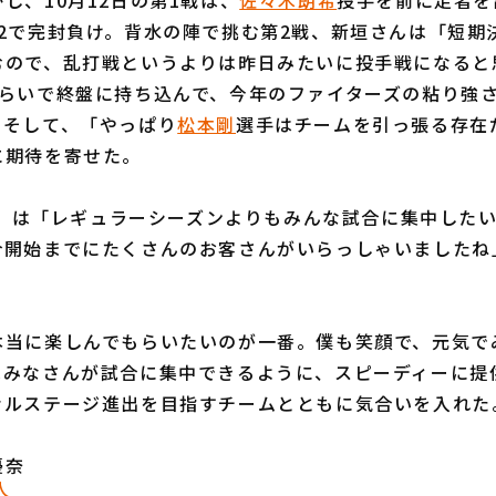
し、10月12日の第1戦は、
佐々木朗希
投手を前に走者を
対2で完封負け。背水の陣で挑む第2戦、新垣さんは「短期
むので、乱打戦というよりは昨日みたいに投手戦になると
くらいで終盤に持ち込んで、今年のファイターズの粘り強
。そして、「やっぱり
松本剛
選手はチームを引っ張る存在
に期待を寄せた。
D〉は「レギュラーシーズンよりもみんな試合に集中した
合開始までにたくさんのお客さんがいらっしゃいましたね
本当に楽しんでもらいたいのが一番。僕も笑顔で、元気で
はみなさんが試合に集中できるように、スピーディーに提
ナルステージ進出を目指すチームとともに気合いを入れた
優奈
人