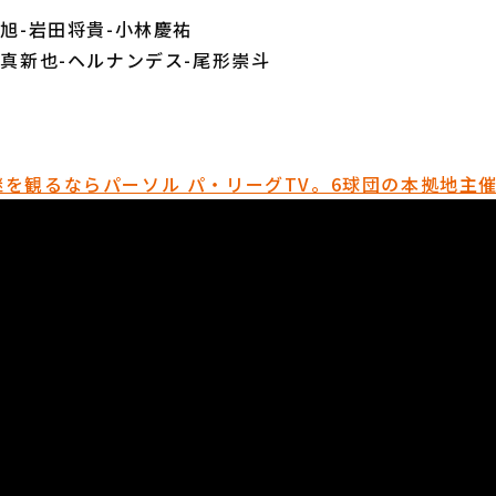
保旭-岩田将貴-小林慶祐
弥真新也-ヘルナンデス-尾形崇斗
を観るならパーソル パ・リーグTV。6球団の本拠地主