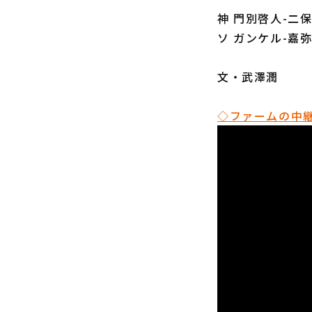
神 門別啓人-二
ソ ガンケル-嘉
文・武澤潤
◇ファームの中継