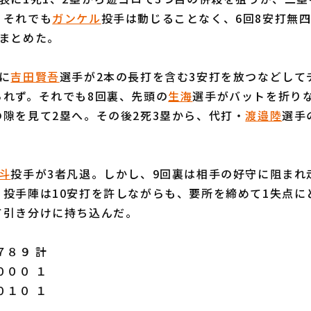
。それでも
ガンケル
投手は動じることなく、6回8安打無四
にまとめた。
に
吉田賢吾
選手が2本の長打を含む3安打を放つなどして
られず。それでも8回裏、先頭の
生海
選手がバットを折り
隙を見て2塁へ。その後2死3塁から、代打・
渡邉陸
選手
。
斗
投手が3者凡退。しかし、9回裏は相手の好守に阻まれ
。投手陣は10安打を許しながらも、要所を締めて1失点に
て引き分けに持ち込んだ。
８９ 計
０００ １
０１０ １