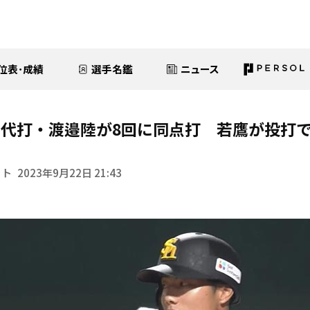
位表･成績
選手名鑑
ニュース
代打・渡邉陸が8回に同点打 若鷹が投打
イト
2023年9月22日 21:43