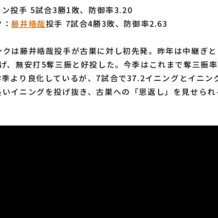
ン投手 5試合3勝1敗、防御率3.20
ク：
藤井皓哉
投手 7試合4勝3敗、防御率2.63
クは藤井皓哉投手が古巣に対し初先発。昨年は中継ぎと
げ、無安打5奪三振と好投した。今季はこれまで奪三振率
季より良化しているが、7試合で37.2イニングとイニン
長いイニングを投げ抜き、古巣への「恩返し」を見せられ