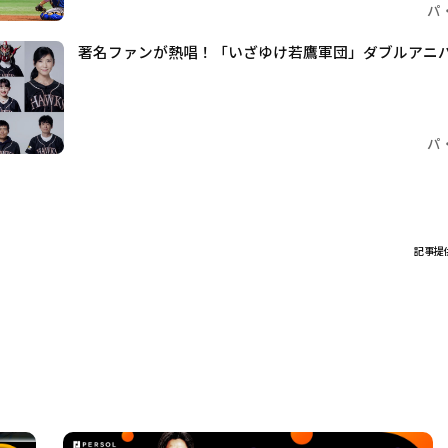
パ
著名ファンが熱唱！「いざゆけ若鷹軍団」ダブルアニバー
パ
記事提