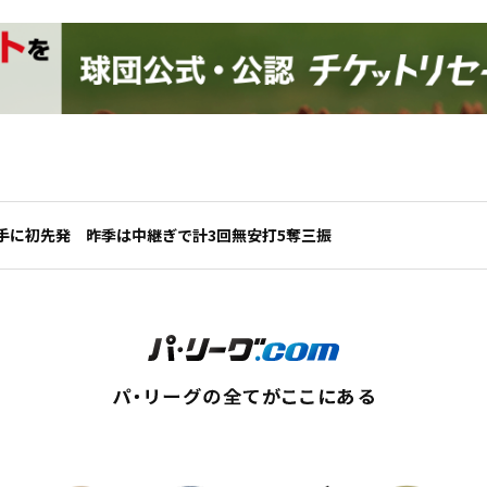
手に初先発 昨季は中継ぎで計3回無安打5奪三振