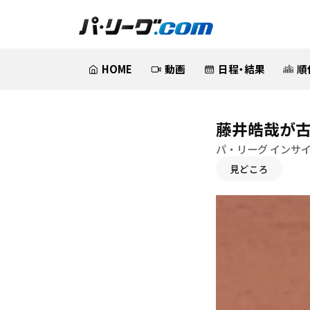
HOME
動画
日程・結果
順
藤井皓哉が古
パ・リーグ インサ
見どころ