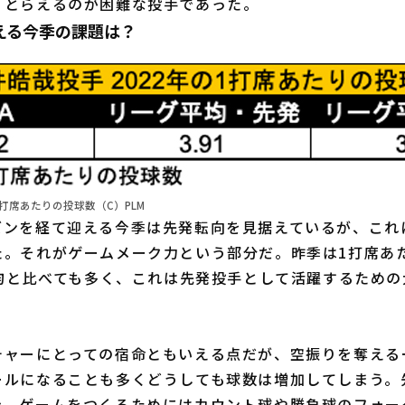
、とらえるのが困難な投手であった。
える今季の課題は？
1打席あたりの投球数（C）PLM
ンを経て迎える今季は先発転向を見据えているが、これ
た。それがゲームメーク力という部分だ。昨季は1打席あ
平均と比べても多く、これは先発投手として活躍するため
ャーにとっての宿命ともいえる点だが、空振りを奪える
ールになることも多くどうしても球数は増加してしまう。
き、ゲームをつくるためにはカウント球や勝負球のフォー