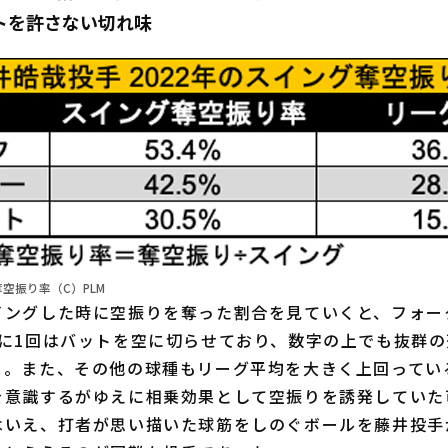
トを許さない切れ味
奪空振り率（C）PLM
ングした時に空振りを奪った割合を見ていくと、フォーク
グに1回はバットを空に切らせており、数字の上でも抜群
る。また、その他の球種もリーグ平均を大きく上回ってい
を意識するがゆえに相乗効果として空振りを誘発していた
はいえ、打者が思い描いた球筋をしのぐボールを藤井投手