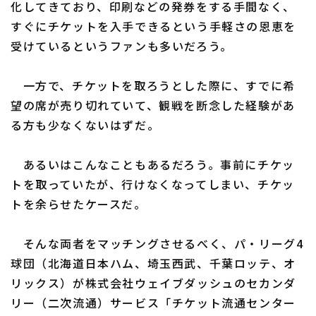
化してきており、印刷などの発券をする手間なく、
すぐにチケットを入手できるという手軽さの恩恵を
受けているというファンも多いだろう。
利用規約
プライバシーポリシー
一方で、チケットを取ろうとした際に、すでに希
望の席が売り切れていて、観戦を断念した経験があ
運営会社
（別ウィンドウで開く）
よくある質問
る方も少なくないはずだ。
特定商取引法の表示
アルバイト募集
（別ウィンドウで開く
あるいはこんなこともあるだろう。事前にチケッ
トを取っていたが、行けなくなってしまい、チケッ
トを余らせたケースだ。
そんな両者をマッチングさせるべく、パ・リーグ4
球団（北海道日本ハム、埼玉西武、千葉ロッテ、オ
リックス）が株式会社ウェイブダッシュのセカンダ
リー（二次流通）サービス「チケット流通センター