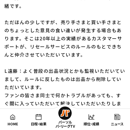
緒です。
ただほんの少しですが、売り手さまと買い手さまと
のちょっとした意見の食い違いが発生する場合もあ
ります。そこは20年以上の実績があるカスタマーサ
ポートが、リセールサービスのルールのもとできち
んと仲介させていただいています。
L遠藤：よく普段の出品状況とかも監視いただいてい
まして、ルールに反したものは出品から削除してい
ただいています。
ファンの皆さま同士で何かトラブルがあっても、す
ぐ間に入っていただいて解決していただいたりしま
すので非常に安心しています。先ほど「ほんの少
し」という話を薗田さんはされていましたが、今シ
パーソル
HOME
日程・結果
順位・成績
ニュース
パ・リーグTV
ーズンそういうやりとりがあったのも数件とかそう