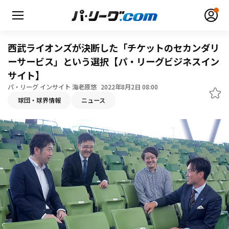
西武ライオンズが決断した「チケットのセカンダリ
ーサービス」という選択【パ・リーグビジネスイン
サイト】
パ・リーグ インサイト 海老原悠
2022年8月2日 08:00
無料アカウント登録
ログイン
球団・球界情報
ニュース
HOME
動画
日程・結果
順位表･成績
1軍公式戦
選手名鑑