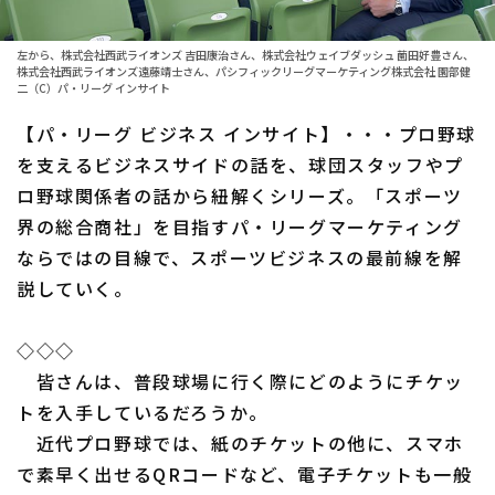
ファーム東地区
選手名鑑トップ
ニュース
左から、株式会社西武ライオンズ 吉田康治さん、株式会社ウェイブダッシュ 薗田好豊さん、
株式会社西武ライオンズ遠藤靖士さん、パシフィックリーグマーケティング株式会社 園部健
ファーム中地区
北海道日本ハムファイターズ
二（C）パ・リーグ インサイト
ファーム西地区
【パ・リーグ ビジネス インサイト】・・・プロ野球
東北楽天ゴールデンイーグルス
を支えるビジネスサイドの話を、球団スタッフやプ
交流戦
埼玉西武ライオンズ
ロ野球関係者の話から紐解くシリーズ。「スポーツ
設定
界の総合商社」を目指すパ・リーグマーケティング
千葉ロッテマリーンズ
ならではの目線で、スポーツビジネスの最前線を解
オリックス・バファローズ
説していく。
福岡ソフトバンクホークス
◇◇◇
皆さんは、普段球場に行く際にどのようにチケッ
トを入手しているだろうか。
近代プロ野球では、紙のチケットの他に、スマホ
で素早く出せるQRコードなど、電子チケットも一般