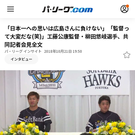
「日本一への思いは広島さんに負けない」「監督っ
て大変だな(笑)」工藤公康監督・柳田悠岐選手、共
同記者会見全文
パ・リーグ インサイト
2018年10月21日 19:50
無料アカウント登録
ログイン
インタビュー
HOME
動画
日程・結果
順位表･成績
1軍公式戦
選手名鑑