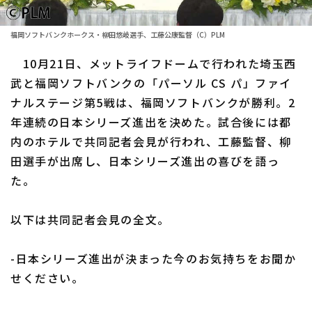
ファーム東地区
選手名鑑トップ
ニュース
福岡ソフトバンクホークス・柳田悠岐選手、工藤公康監督（C）PLM
ファーム中地区
北海道日本ハムファイターズ
10月21日、メットライフドームで行われた埼玉西
ファーム西地区
武と福岡ソフトバンクの「パーソル CS パ」ファイ
東北楽天ゴールデンイーグルス
ナルステージ第5戦は、福岡ソフトバンクが勝利。2
交流戦
埼玉西武ライオンズ
年連続の日本シリーズ進出を決めた。試合後には都
設定
内のホテルで共同記者会見が行われ、工藤監督、柳
千葉ロッテマリーンズ
田選手が出席し、日本シリーズ進出の喜びを語っ
た。
オリックス・バファローズ
福岡ソフトバンクホークス
以下は共同記者会見の全文。
-日本シリーズ進出が決まった今のお気持ちをお聞か
せください。