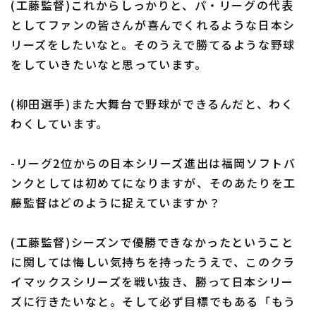
(工藤監督)これからしっかりと、パ・リーグの代表
としてファンの皆さんが喜んでくれるような日本シ
リーズをしたいなと。そのうえで勝てるような野球
をしていきたいなと思っています。
利用規約
プライバシーポリシー
(柳田選手)また大舞台で野球ができるんだと、わく
運営会社
（別ウィンドウで開く）
よくある質問
わくしています。
特定商取引法の表示
アルバイト募集
（別ウィンドウで開く
-リーグ2位からの日本シリーズ進出は福岡ソフトバ
ンクとしては初めてになりますが、そのあたりを工
藤監督はどのように捉えていますか？
(工藤監督)シーズンで優勝できなかったということ
に関しては悔しい気持ちを持ったうえで、このクラ
イマックスシリーズを戦い抜き、勝って日本シリー
ズに行きたいなと。そして必ず目標でもある「もう