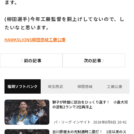
ます。
(柳田選手)今年工藤監督を胴上げしてないので、し
たいなと思います。
HAWKS
LIONS
柳田悠岐
工藤公康
前の記事
次の記事
前の記事へ
次の記事へ
福岡ソフトバンク
埼玉西武
柳田悠岐
工藤公康
獅子が終盤に試合をひっくり返す！ 小島大河
の逆転2ランで2位再浮上
パ・リーグ インサイト
2026年8月8日 20:42
谷川原健太の先制適時二塁打！ 1日以来のス