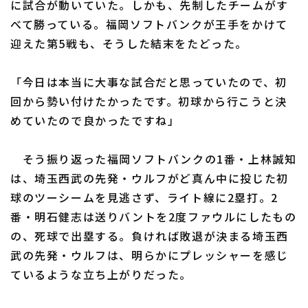
に試合が動いていた。しかも、先制したチームがす
べて勝っている。福岡ソフトバンクが王手をかけて
迎えた第5戦も、そうした結末をたどった。
利用規約
プライバシーポリシー
「今日は本当に大事な試合だと思っていたので、初
運営会社
（別ウィンドウで開く）
よくある質問
回から勢い付けたかったです。初球から行こうと決
めていたので良かったですね」
特定商取引法の表示
アルバイト募集
（別ウィンドウで開く
そう振り返った福岡ソフトバンクの1番・上林誠知
は、埼玉西武の先発・ウルフがど真ん中に投じた初
球のツーシームを見逃さず、ライト線に2塁打。2
番・明石健志は送りバントを2度ファウルにしたもの
の、死球で出塁する。負ければ敗退が決まる埼玉西
武の先発・ウルフは、明らかにプレッシャーを感じ
ているような立ち上がりだった。