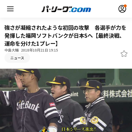
強さが凝縮されたような初回の攻撃 各選手が力を
発揮した福岡ソフトバンクが日本Sへ【最終決戦、
運命を分けた1プレー】
無料アカウント登録
ログイン
中島大輔
2018年10月21日 19:15
ニュース
HOME
動画
日程・結果
順位表･成績
1軍公式戦
選手名鑑