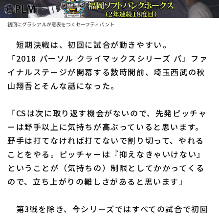
ファーム東地区
選手名鑑トップ
ニュース
ファーム中地区
初回にグラシアルが意表をつくセーフティバント
北海道日本ハムファイターズ
ファーム西地区
短期決戦は、初回に試合が動きやすい――。
東北楽天ゴールデンイーグルス
「2018 パーソル クライマックスシリーズ パ」ファ
交流戦
イナルステージが開幕する数時間前、埼玉西武の秋
埼玉西武ライオンズ
設定
山翔吾とそんな話になった。
千葉ロッテマリーンズ
「CSは次に取り返す機会がないので、先発ピッチャ
オリックス・バファローズ
ーは野手以上に気持ちが高ぶっていると思います。
福岡ソフトバンクホークス
野手は打てなければ打てないで割り切って、やれる
ことをやる。ピッチャーは『抑えなきゃいけない』
ということが（気持ちの）制限としてかかってくる
ので、立ち上がりの難しさがあると思います」
第3戦を除き、今シリーズではすべての試合で初回