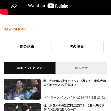
HAWKS
LIONS
前の記事
次の記事
前の記事へ
次の記事へ
福岡ソフトバンク
埼玉西武
獅子が終盤に試合をひっくり返す！ 小島大河
の逆転2ランで2位再浮上
パ・リーグ インサイト
2026年8月8日 20:42
谷川原健太の先制適時二塁打！ 1日以来のス
タメン起用に応える一打