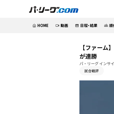
HOME
動画
日程・結果
順
【ファーム】
が連勝
パ・リーグ インサ
試合戦評