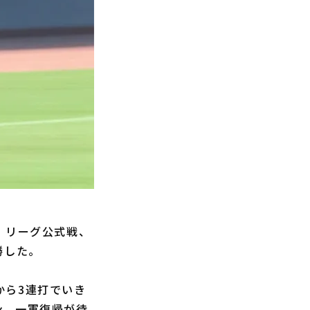
・リーグ公式戦、
勝した。
から3連打でいき
ン。一軍復帰が待