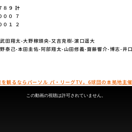
８９ 計
０００ ７
００１ ２
○武田翔太-大野稼頭央-又吉克樹-濵口遥大
小野泰己-本田圭佑-阿部翔太-山田修義-齋藤響介-博志-井
を観るならパーソル パ・リーグTV。6球団の本拠地主