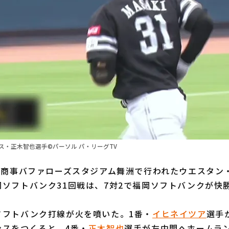
ス・正木智也選手©パーソル パ・リーグTV
本商事バファローズスタジアム舞洲で行われたウエスタン
ソフトバンク31回戦は、7対2で福岡ソフトバンクが快
フトバンク打線が火を噴いた。1番・
イヒネイツア
選手
ンスをつくると、4番・
正木智也
選手が左中間へホームラ