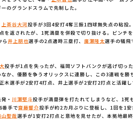
ガーのグランドスラムで先制した。
・
上茶谷大河
投手が3回4安打4奪三振1四球無失点の粘投
1点を返されたが、1死満塁を併殺で切り抜ける。ピンチを
から
井上朋也
選手の2点適時三塁打、
廣瀬隆太
選手の犠飛
大
投手が1点を失ったが、福岡ソフトバンクが逃げ切っ
いなか、優勝を争うオリックスに連勝し、この3連戦を勝
正木選手が2安打4打点、井上選手が2安打2打点と活躍
先発・
川瀬堅斗
投手が満塁弾を打たれてしまうなど、1死
6番手で
齋藤響介
投手が約2カ月ぶりに登板し、1回を1
横山聖哉
選手が1安打2打点と意地を見せたが、本拠地最