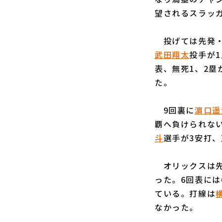
望されるスラッ
投げては先発
武田翔太
投手が
表、無死1、2塁
た。
9回裏に
濵口遥
覇へ負けられな
斗
選手が3安打、
オリックスは
った。6回表には
ている。打線は
なかった。