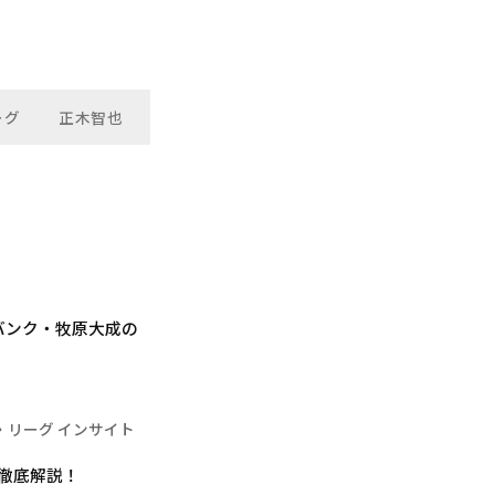
ーグ
正木智也
バンク・牧原大成の
・リーグ インサイト
で徹底解説！