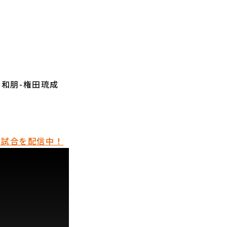
口和朋-権田琉成
催試合を配信中！