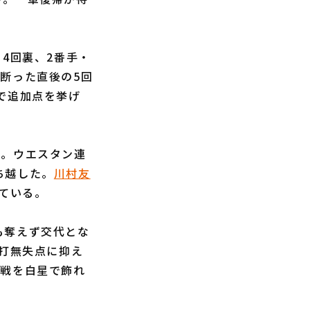
。4回裏、2番手・
断った直後の5回
で追加点を挙げ
た。ウエスタン連
ち越した。
川村友
している。
も奪えず交代とな
安打無失点に抑え
終戦を白星で飾れ