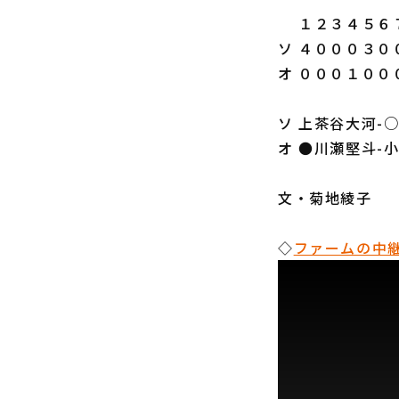
１２３４５６７
ソ ４０００３０
オ ０００１００
ソ 上茶谷大河-
オ ●川瀬堅斗-
文・菊地綾子
◇
ファームの中継