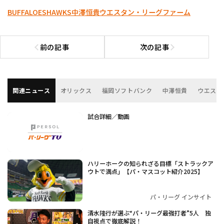
BUFFALOES
HAWKS
中澤恒貴
ウエスタン・リーグ
ファーム
前の記事
次の記事
前の記事へ
次の記事へ
関連ニュース
オリックス
福岡ソフトバンク
中澤恒貴
ウエスタ
試合詳細／動画
ハリーホークの知られざる目標「ストラックア
ウトで満点」【パ・マスコット紹介2025】
パ・リーグ インサイト
清水隆行が選ぶ“パ・リーグ最強打者”5人 独
自視点で徹底解説！