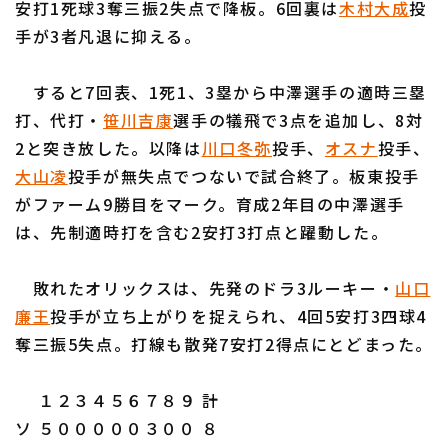
安打1死球3奪三振2失点で降板。6回裏は
木村大成
投
手が3者凡退に抑える。
すると7回表、1死1、3塁から中澤選手の適時三塁
打、代打・
笹川吉康
選手の犠飛で3点を追加し、8対
利用規約
プライバシーポリシー
2と突き放した。以降は
川口冬弥
投手、
オスナ
投手、
大山凌
投手が無失点でつないで試合終了。板東投手
運営会社
（別ウィンドウで開く）
よくある質問
がファーム9勝目をマーク。育成2年目の中澤選手
特定商取引法の表示
アルバイト募集
（別ウィンドウで開く
は、先制適時打を含む2安打3打点と躍動した。
敗れたオリックスは、先発のドラ3ルーキー・
山口
廉王
投手が立ち上がりを捉えられ、4回5安打3四球4
奪三振5失点。打線も散発7安打2得点にとどまった。
１２３４５６７８９ 計
ソ ５０００００３００ ８