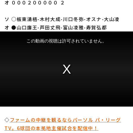
オ ０００２０００００ ２
ソ ○板東湧梧-木村大成-川口冬弥-オスナ-大山凌
オ ●山口廉王-芦田丈飛-富山凌雅-寿賀弘都
◇
ファームの中継を観るならパーソル パ・リーグ
TV。6球団の本拠地主催試合を配信中！