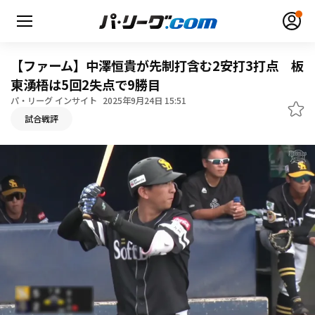
【ファーム】中澤恒貴が先制打含む2安打3打点 板
東湧梧は5回2失点で9勝目
パ・リーグ インサイト
2025年9月24日 15:51
無料アカウント登録
ログイン
試合戦評
HOME
動画
日程・結果
順位表･成績
1軍公式戦
選手名鑑