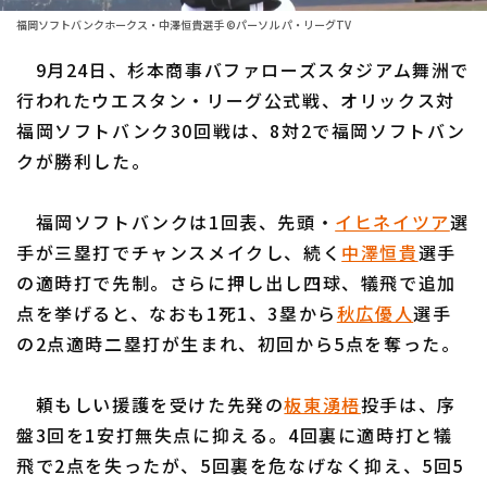
ファーム東地区
選手名鑑トップ
福岡ソフトバンクホークス・中澤恒貴選手 ©パーソル パ・リーグTV
ニュース
ファーム中地区
9月24日、杉本商事バファローズスタジアム舞洲で
北海道日本ハムファイターズ
ファーム西地区
行われたウエスタン・リーグ公式戦、オリックス対
東北楽天ゴールデンイーグルス
福岡ソフトバンク30回戦は、8対2で福岡ソフトバン
交流戦
クが勝利した。
埼玉西武ライオンズ
設定
千葉ロッテマリーンズ
福岡ソフトバンクは1回表、先頭・
イヒネイツア
選
手が三塁打でチャンスメイクし、続く
中澤恒貴
選手
オリックス・バファローズ
の適時打で先制。さらに押し出し四球、犠飛で追加
福岡ソフトバンクホークス
点を挙げると、なおも1死1、3塁から
秋広優人
選手
の2点適時二塁打が生まれ、初回から5点を奪った。
頼もしい援護を受けた先発の
板東湧梧
投手は、序
盤3回を1安打無失点に抑える。4回裏に適時打と犠
飛で2点を失ったが、5回裏を危なげなく抑え、5回5