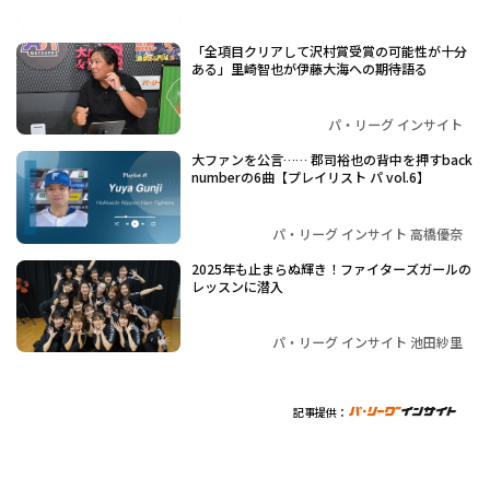
「全項目クリアして沢村賞受賞の可能性が十分
ある」里崎智也が伊藤大海への期待語る
パ・リーグ インサイト
大ファンを公言…… 郡司裕也の背中を押すback
numberの6曲【プレイリスト パ vol.6】
パ・リーグ インサイト 高橋優奈
2025年も止まらぬ輝き！ファイターズガールの
レッスンに潜入
パ・リーグ インサイト 池田紗里
記事提供：