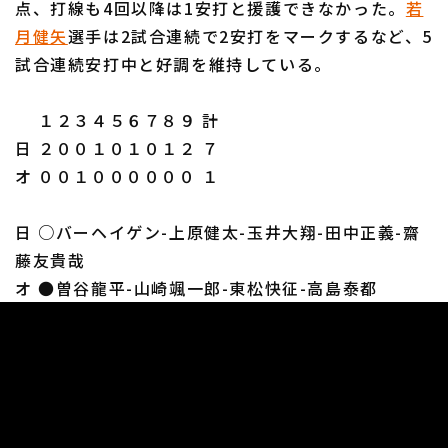
点、打線も4回以降は1安打と援護できなかった。
若
月健矢
選手は2試合連続で2安打をマークするなど、5
試合連続安打中と好調を維持している。
１２３４５６７８９ 計
日 ２００１０１０１２ ７
オ ００１００００００ １
日 ○バーヘイゲン-上原健太-玉井大翔-田中正義-齋
藤友貴哉
オ ●曽谷龍平-山崎颯一郎-東松快征-高島泰都