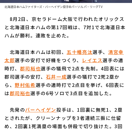
ファーム東地区
選手名鑑トップ
北海道日本ハムファイターズ・バーヘイゲン投手©パーソル パ・リーグTV
ニュース
ファーム中地区
8月2日、京セラドーム大阪で行われたオリックス
北海道日本ハムファイターズ
ファーム西地区
と北海道日本ハムの第17回戦は、7対1で北海道日本
東北楽天ゴールデンイーグルス
ハムが勝利。連敗を止めた。
交流戦
埼玉西武ライオンズ
設定
北海道日本ハムは初回、
五十幡亮汰
選手、
清宮幸
千葉ロッテマリーンズ
太郎
選手の安打で好機をつくり、
レイエス
選手の適
時打、
郡司裕也
選手の犠飛で2点を先制。4回表には
オリックス・バファローズ
郡司選手の安打、
石井一成
選手の犠打で2死2塁か
福岡ソフトバンクホークス
ら、
野村佑希
選手の適時打で2点目を挙げ、6回表に
は
郡司裕也
選手の6号ソロで3点目を追加した。
先発の
バーヘイゲン
投手は、1回裏に無死1、2塁
とされたが、クリーンナップを3者連続三振に仕留
め、2回裏1死満塁の場面も併殺で切り抜けた。3回