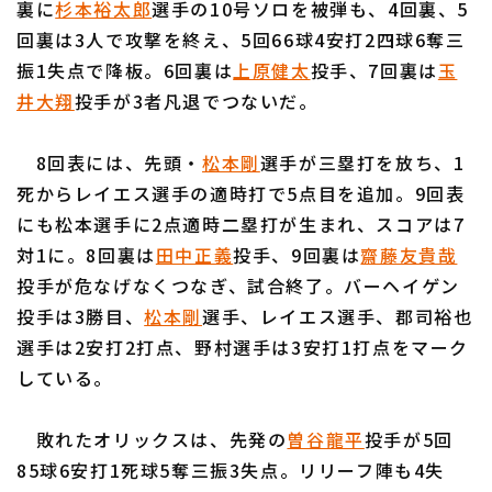
裏に
杉本裕太郎
選手の10号ソロを被弾も、4回裏、5
回裏は3人で攻撃を終え、5回66球4安打2四球6奪三
振1失点で降板。6回裏は
上原健太
投手、7回裏は
玉
井大翔
投手が3者凡退でつないだ。
利用規約
プライバシーポリシー
8回表には、先頭・
松本剛
選手が三塁打を放ち、1
死からレイエス選手の適時打で5点目を追加。9回表
運営会社
（別ウィンドウで開く）
よくある質問
にも松本選手に2点適時二塁打が生まれ、スコアは7
特定商取引法の表示
アルバイト募集
（別ウィンドウで開く
対1に。8回裏は
田中正義
投手、9回裏は
齋藤友貴哉
投手が危なげなくつなぎ、試合終了。バーヘイゲン
投手は3勝目、
松本剛
選手、レイエス選手、郡司裕也
選手は2安打2打点、野村選手は3安打1打点をマーク
している。
敗れたオリックスは、先発の
曽谷龍平
投手が5回
85球6安打1死球5奪三振3失点。リリーフ陣も4失