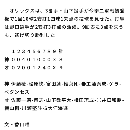
オリックスは、3番手・山下投手が今季二軍戦初登
板で1回18球2安打1四球1失点の投球を見せた。打線
は野口選手が2安打3打点の活躍。9回表に3点を失う
も、逃げ切り勝利した。
１２３４５６７８９ 計
神 ００４０１０００３ ８
オ ０２００１２４０Ｘ ９
神 伊藤稜-松原快-富田蓮-椎葉剛-●工藤泰成-ゲラ-
ベタンセス
オ 佐藤一磨-博志-山下舜平大-権田琉成-○井口和朋-
横山楓-川瀬堅斗-S大江海透
文・香山唯