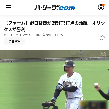
【ファーム】野口智哉が2安打3打点の活躍 オリッ
クスが勝利
パ・リーグ インサイト
2025年7月13日 16:53
無料アカウント登録
ログイン
試合戦評
HOME
動画
日程・結果
順位表･成績
1軍公式戦
選手名鑑