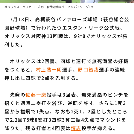
ファーム東地区
選手名鑑トップ
オリックス・バファローズ 野口智哉選手©パーソル パ・リーグTV
ニュース
ファーム中地区
7月13日、高槻萩谷バファローズ球場（萩谷総合公
北海道日本ハムファイターズ
ファーム西地区
園野球場）で行われたウエスタン・リーグ公式戦、
東北楽天ゴールデンイーグルス
オリックス対阪神13回戦は、9対8でオリックスが勝
交流戦
利した。
埼玉西武ライオンズ
設定
千葉ロッテマリーンズ
オリックスは2回裏、四球と連打で無死満塁の好機
をつくると、
村上喬一朗
選手、
野口智哉
選手の連続
オリックス・バファローズ
押し出し四球で2点を先制する。
福岡ソフトバンクホークス
先発の
佐藤一磨
投手は3回表、無死満塁のピンチを
招くと適時二塁打を浴び、逆転を許す。さらに1死3
塁から犠飛で1失点、なおも2死1、2塁としたところ
で2.2回75球8安打3四球3奪三振4失点でマウンドを
降りた。残る打者と4回表は
博志
投手が抑える。