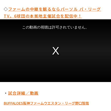
◇
ファームの中継を観るならパーソル パ・リーグ
TV。6球団の本拠地主催試合を配信中！
・
試合詳細／動画
BUFFALOES
阪神
ファーム
ウエスタン・リーグ
野口智哉