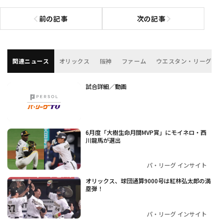
前の記事
次の記事
前の記事へ
次の記事へ
関連ニュース
オリックス
阪神
ファーム
ウエスタン・リーグ
試合詳細／動画
6月度「大樹生命月間MVP賞」にモイネロ・西
川龍馬が選出
パ・リーグ インサイト
オリックス、球団通算9000号は紅林弘太郎の満
塁弾！
パ・リーグ インサイト