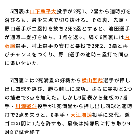
5回表は
山下舜平大
投手が2死1、2塁から適時打を
浴びるも、最少失点で切り抜ける。その裏、先頭・
野口選手が二塁打を放ち2死3塁とすると、池田選手
が適時二塁打を放ち、1点を返す。続く6回裏には
内
利用規約
プライバシーポリシー
藤鵬
選手、村上選手の安打と暴投で2死2、3塁と再
びチャンスをつくり、野口選手の適時三塁打で同点
運営会社
（別ウィンドウで開く）
よくある質問
に追い付いた。
特定商取引法の表示
アルバイト募集
（別ウィンドウで開く
7回裏には2死満塁の好機から
横山聖哉
選手が押し
出し四球を選び、勝ち越しに成功。さらに暴投と2つ
の捕逸で3点を加えた。しかし9回表から登板の7番
手・
川瀬堅斗
投手が1死満塁から押し出し四球と適時
打で2点を失うと、8番手・
大江海透
投手に交代。遊
ゴロの間に1点を許すも、最後は捕邪飛に打ち取り9
対8で試合終了。