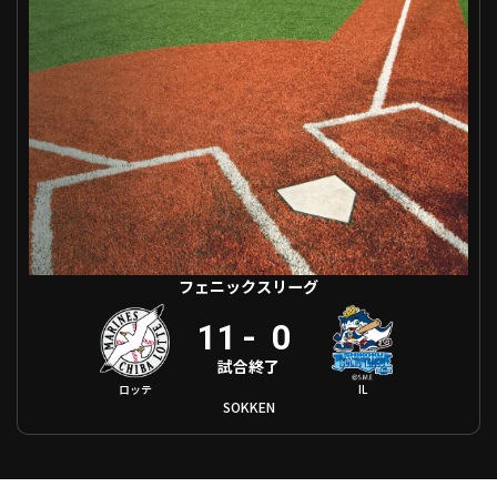
利用規約
プライバシーポリシー
運営会社
（別ウィンドウで開く）
よくある質問
特定商取引法の表示
アルバイト募集
（別ウィンドウで開く
動画を検索（選手・チーム・プレー内容…）
フェニックスリーグ
11
-
0
試合終了
ロッテ
IL
SOKKEN