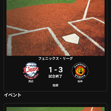
ファーム東地区
選手名鑑トップ
ニュース
北海道日本ハムファイターズ
ファーム中地区
東北楽天ゴールデンイーグルス
ファーム西地区
埼玉西武ライオンズ
千葉ロッテマリーンズ
設定
交流戦
オリックス・バファローズ
福岡ソフトバンクホークス
フェニックス・リーグ
1
-
3
試合終了
西武
阪神
南郷
イベント
フェニックスリーグ 千葉ロッテ VS IL