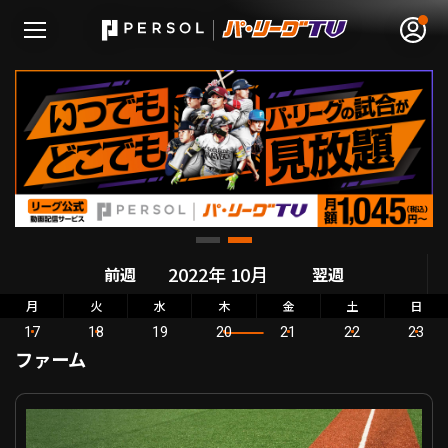
無料アカウント登録
ログイン
HOME
前週
翌週
動画
月
火
水
木
金
土
日
17
18
19
20
21
22
23
日程･結果
ファーム
順位表･成績
フェニックス・リーグ 埼玉西武 VS 阪神
1軍公式戦
選手名鑑