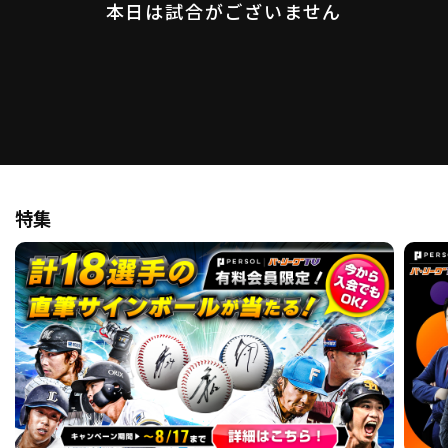
本日は試合がございません
ファーム東地区
選手名鑑トップ
ニュース
北海道日本ハムファイターズ
ファーム中地区
東北楽天ゴールデンイーグルス
ファーム西地区
埼玉西武ライオンズ
千葉ロッテマリーンズ
設定
交流戦
オリックス・バファローズ
福岡ソフトバンクホークス
特集