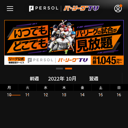
無料アカウント登録
ログイン
HOME
前週
翌週
動画
月
火
水
木
金
土
日
10
11
12
13
14
15
16
日程･結果
順位表･成績
1軍公式戦
選手名鑑