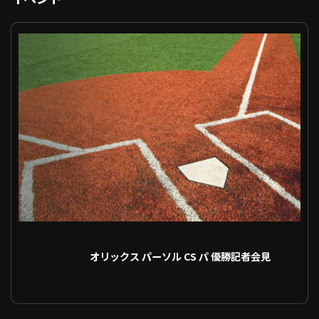
オリックス パーソル CS パ 優勝記者会見 オリックス VS
利用規約
プライバシーポリシー
運営会社
（別ウィンドウで開く）
よくある質問
特定商取引法の表示
アルバイト募集
（別ウィンドウで開く
動画を検索（選手・チーム・プレー内容…）
オリックス パーソル CS パ 優勝記者会見