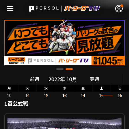
無料アカウント登録
ログイン
HOME
前週
翌週
動画
月
火
水
木
金
土
日
10
11
12
13
14
15
16
日程･結果
1軍公式戦
順位表･成績
パーソル CS パ Final オリックス VS 福岡ソフトバンク
1軍公式戦
選手名鑑