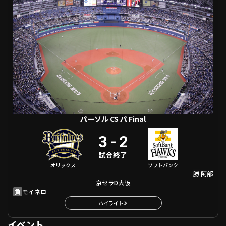
ファーム東地区
選手名鑑トップ
ニュース
北海道日本ハムファイターズ
ファーム中地区
東北楽天ゴールデンイーグルス
ファーム西地区
埼玉西武ライオンズ
千葉ロッテマリーンズ
設定
交流戦
オリックス・バファローズ
福岡ソフトバンクホークス
パーソル CS パ Final
3
-
2
試合終了
オリックス
ソフトバンク
勝
阿部
京セラD大阪
負
モイネロ
ハイライト
イベント