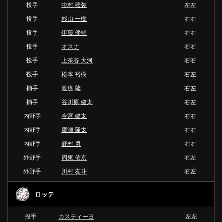
投手
中村 稔弥
左左
投手
杉山 一樹
右右
投手
伊藤 優輔
右右
投手
オスナ
右右
投手
上茶谷 大河
右右
投手
松本 裕樹
右左
捕手
渡邉 陸
右左
捕手
谷川原 健太
右左
内野手
今宮 健太
右右
内野手
廣瀬 隆太
右右
内野手
野村 勇
右右
外野手
周東 佑京
右左
外野手
川村 友斗
右左
ロッテ
投手
カスティーヨ
左左