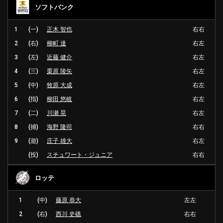
ソフトバンク
1
(一)
正木 智也
右右
2
(右)
柳町 達
右左
3
(左)
近藤 健介
右左
4
(三)
栗原 陵矢
右左
5
(中)
牧原 大成
右左
6
(指)
柳田 悠岐
右左
7
(二)
川瀬 晃
右左
8
(捕)
海野 隆司
右右
9
(遊)
庄子 雄大
右左
(投)
スチュワート・ジュニア
右右
ロッテ
1
(中)
藤原 恭大
左左
2
(右)
西川 史礁
右右