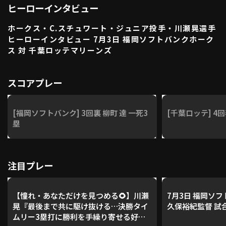
ヒーローインタビュー
利用規約
プライバシーポリシー
ホークス・C.スチュワート・ジュニア投手・川瀬晃選手
運営会社
（別ウィンドウで開く）
よくある質問
ヒーローインタビュー 7月3日 福岡ソフトバンクホーク
ス 対 千葉ロッテマリーンズ
特定商取引法の表示
アルバイト募集
（別ウィンドウで開く
スコアプレー
動画を検索（選手・チーム・プレー内容…）
[福岡ソフトバンク] 3回裏 柳町 達 一死3
[千葉ロッテ] 4回
塁
注目プレー
【憧れ・あなただけを見つめる🌻】川瀬
7月3日 福岡ソ
晃『最後まで共に駆け抜ける…決勝タイ
久保裕紀監督 試
ムリー3塁打に勝利を手繰り寄せる好守