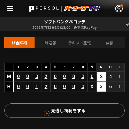
ソフトバンク
ロッテ
VS
2026年7月3日(金)18:00 みずほPayPay
試合詳細
1球速報
テキスト速報
成績
無料アカウント登録
ログイン
HOME
1
2
3
4
5
6
7
8
9
R
H
E
M
0
0
0
2
0
0
0
0
0
2
4
1
動画
H
0
0
1
2
0
0
0
0
X
3
6
1
日程･結果
見逃し視聴をする
順位表･成績
1軍公式戦
選手名鑑