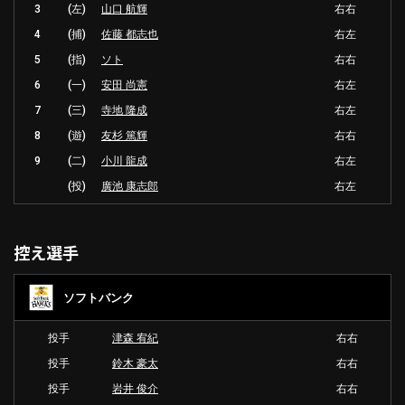
3
(左)
山口 航輝
右右
4
(捕)
佐藤 都志也
右左
5
(指)
ソト
右右
6
(一)
安田 尚憲
右左
7
(三)
寺地 隆成
右左
8
(遊)
友杉 篤輝
右右
9
(二)
小川 龍成
右左
(投)
廣池 康志郎
右左
控え選手
ソフトバンク
投手
津森 宥紀
右右
投手
鈴木 豪太
右右
投手
岩井 俊介
右右