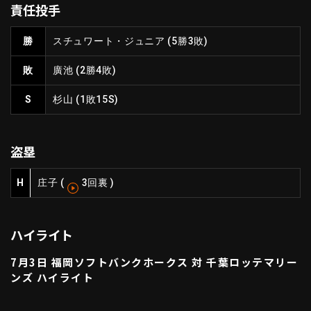
責任投手
ファーム東地区
選手名鑑トップ
ニュース
北海道日本ハムファイターズ
勝
スチュワート・ジュニア
(5勝3敗)
ファーム中地区
東北楽天ゴールデンイーグルス
敗
廣池
(2勝4敗)
ファーム西地区
埼玉西武ライオンズ
千葉ロッテマリーンズ
S
杉山
(1敗15S)
設定
交流戦
オリックス・バファローズ
福岡ソフトバンクホークス
盗塁
H
庄子
(
3回裏
)
ハイライト
7月3日 福岡ソフトバンクホークス 対 千葉ロッテマリー
ンズ ハイライト