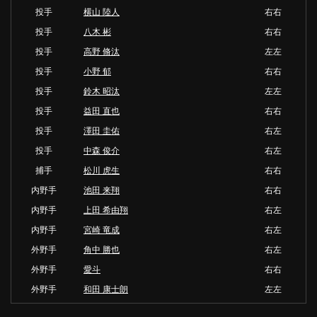
投手
横山 陸人
右右
投手
八木 彬
右右
投手
高野 脩汰
左左
投手
小野 郁
右右
投手
鈴木 昭汰
左左
投手
益田 直也
右右
投手
澤田 圭佑
右左
投手
中森 俊介
右左
捕手
松川 虎生
右右
内野手
池田 来翔
右右
内野手
上田 希由翔
右左
内野手
宮崎 竜成
右左
外野手
角中 勝也
右左
外野手
愛斗
右右
外野手
和田 康士朗
左左