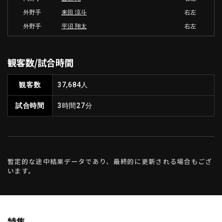
外野手
来田 涼斗
右左
外野手
平沼 翔太
右左
観客数/試合時間
観客数
37,684人
試合時間
3時間27分
暫定的な途中結果データであり、最終的に更新される場合もござ
います。
特集