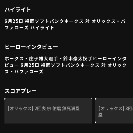
利用規約
プライバシーポリシー
ハイライト
6月25日 福岡ソフトバンクホークス 対 オリックス・バ
運営会社
（別ウィンドウで開く）
よくある質問
ファローズ ハイライト
特定商取引法の表示
アルバイト募集
（別ウィンドウで開く
ヒーローインタビュー
ホークス・庄子雄大選手・鈴木豪太投手ヒーローインタ
動画を検索（選手・チーム・プレー内容…）
ビュー 6月25日 福岡ソフトバンクホークス 対 オリック
ス・バファローズ
スコアプレー
[オリックス] 2回表 宗 佑磨 無死満塁
[オリックス] 3回
塁