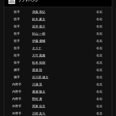
ソフトバンク
投手
津森 宥紀
右右
投手
鈴木 豪太
右右
投手
岩井 俊介
右右
投手
杉山 一樹
右右
投手
伊藤 優輔
右右
投手
オスナ
右右
投手
大竹 風雅
右左
投手
松本 裕樹
右左
捕手
渡邉 陸
右左
捕手
谷川原 健太
右左
内野手
川瀬 晃
右左
内野手
廣瀬 隆太
右右
内野手
野村 勇
右右
外野手
周東 佑京
右左
外野手
川村 友斗
右左