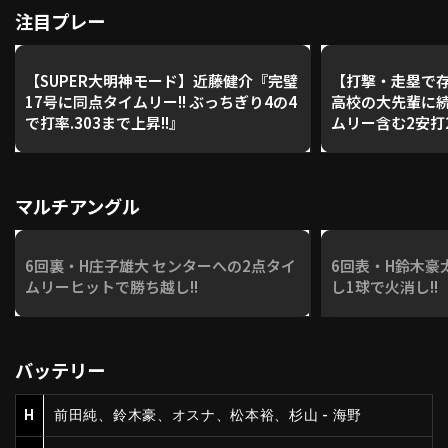
注目プレー
【SUPER大明神モード】近藤健介『完璧
【打撃・走塁で
17号に同点タイムリー!! ぶっちぎり4の4
高校の大先輩に続
で打率.303まで上昇!!』
ムリー含む2安打2
マルチアングル
6回裏・H庄子雄大 センターへの2点タイ
6回表・H鈴木豪
ムリーヒットで勝ち越し!!
し1球で火消し!!
バッテリー
H
前田純、鈴木豪、オスナ、松本裕、杉山 - 海野