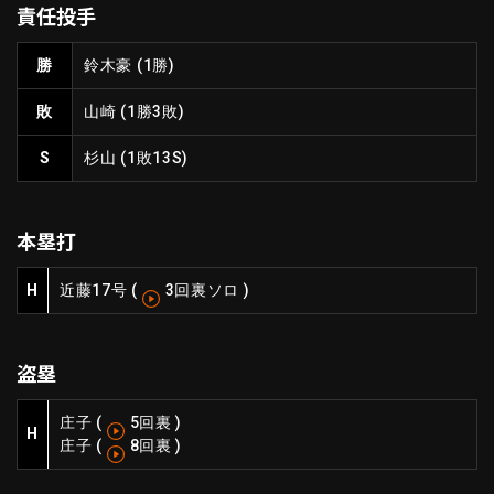
責任投手
ファーム東地区
選手名鑑トップ
ニュース
北海道日本ハムファイターズ
勝
鈴木豪
(1勝)
ファーム中地区
東北楽天ゴールデンイーグルス
敗
山崎
(1勝3敗)
ファーム西地区
埼玉西武ライオンズ
千葉ロッテマリーンズ
S
杉山
(1敗13S)
設定
交流戦
オリックス・バファローズ
福岡ソフトバンクホークス
本塁打
H
近藤
17号
(
3回裏ソロ
)
盗塁
庄子
(
5回裏
)
H
庄子
(
8回裏
)