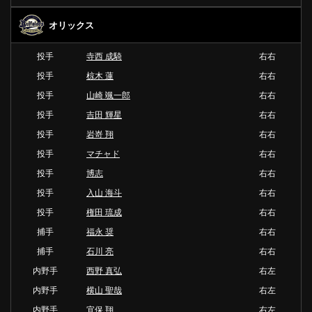
オリックス
投手
寺西 成騎
右右
投手
椋木 蓮
右右
投手
山崎 颯一郎
右右
投手
吉田 輝星
右右
投手
岩嵜 翔
右右
投手
マチャド
右右
投手
博志
右右
投手
入山 海斗
右右
投手
権田 琉成
右右
捕手
福永 奨
右右
捕手
石川 亮
右右
内野手
西野 真弘
右左
内野手
横山 聖哉
右左
内野手
宜保 翔
右左