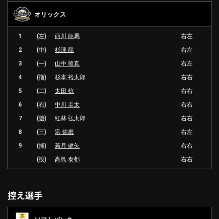
オリックス
1
(左)
西川 龍馬
右左
2
(中)
杉澤 龍
右左
3
(一)
山中 稜真
右左
4
(指)
杉本 裕太郎
右右
5
(二)
太田 椋
右右
6
(右)
中川 圭太
右右
7
(遊)
紅林 弘太郎
右右
8
(三)
宗 佑磨
右左
9
(捕)
若月 健矢
右右
(投)
高島 泰都
右右
控え選手