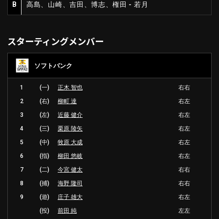
B
高島、山崎、吉田、博志、権田 - 若月
スターティングメンバー
ソフトバンク
1
(一)
正木 智也
右右
2
(右)
柳町 達
右左
3
(左)
近藤 健介
右左
4
(三)
栗原 陵矢
右左
5
(中)
牧原 大成
右左
6
(指)
柳田 悠岐
右左
7
(二)
今宮 健太
右右
8
(捕)
海野 隆司
右右
9
(遊)
庄子 雄大
右左
(投)
前田 純
左左