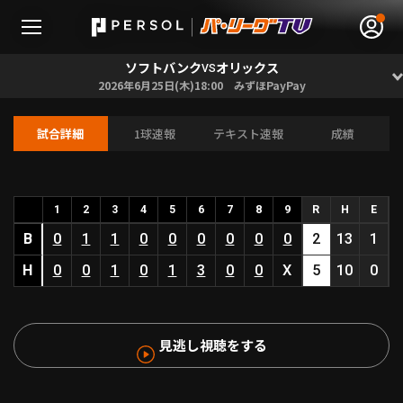
ソフトバンク
オリックス
VS
2026年6月25日(木)18:00 みずほPayPay
試合詳細
1球速報
テキスト速報
成績
無料アカウント登録
ログイン
HOME
1
2
3
4
5
6
7
8
9
R
H
E
B
0
1
1
0
0
0
0
0
0
2
13
1
動画
H
0
0
1
0
1
3
0
0
X
5
10
0
日程･結果
見逃し視聴をする
順位表･成績
1軍公式戦
選手名鑑