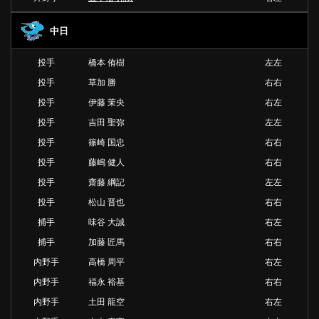
中日
投手
橋本 侑樹
左左
投手
草加 勝
右右
投手
伊藤 茉央
右左
投手
吉田 聖弥
左左
投手
篠崎 国忠
右右
投手
藤嶋 健人
右右
投手
齋藤 綱記
左左
投手
松山 晋也
右右
捕手
味谷 大誠
右左
捕手
加藤 匠馬
右右
内野手
高橋 周平
右左
内野手
福永 裕基
右右
内野手
土田 龍空
右左