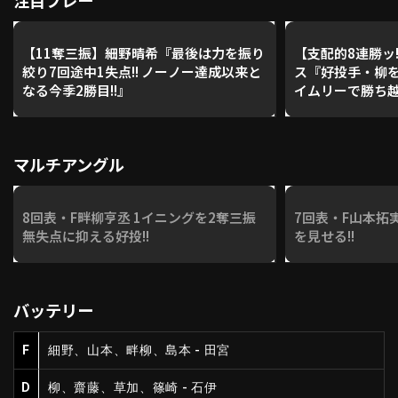
注目プレー
【11奪三振】細野晴希『最後は力を振り
【支配的8連勝ッ!
絞り7回途中1失点!! ノーノー達成以来と
ス『好投手・柳を
なる今季2勝目!!』
イムリーで勝ち越
マルチアングル
8回表・F畔柳亨丞 1イニングを2奪三振
7回表・F山本拓
無失点に抑える好投!!
を見せる!!
バッテリー
F
細野、山本、畔柳、島本 - 田宮
D
柳、齋藤、草加、篠崎 - 石伊