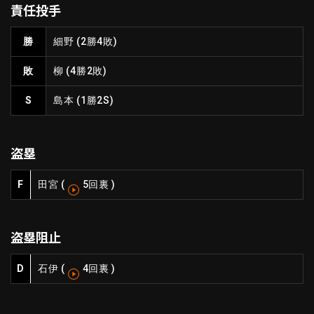
責任投手
ファーム東地区
選手名鑑トップ
ニュース
北海道日本ハムファイターズ
勝
細野
(2勝4敗)
ファーム中地区
東北楽天ゴールデンイーグルス
敗
柳
(4勝2敗)
ファーム西地区
埼玉西武ライオンズ
千葉ロッテマリーンズ
S
島本
(1勝2S)
設定
交流戦
オリックス・バファローズ
福岡ソフトバンクホークス
盗塁
F
田宮
(
5回裏
)
盗塁阻止
D
石伊
(
4回裏
)