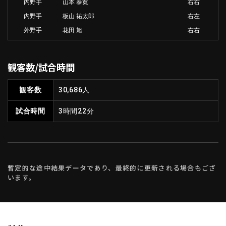
内野手
山本 泰寛
右右
内野手
板山 祐太郎
右左
外野手
花田 旭
右右
観客数/試合時間
観客数
30,686人
試合時間
3時間22分
暫定的な途中結果データであり、最終的に更新される場合もござ
います。