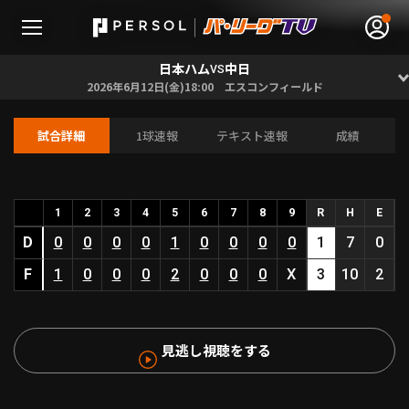
日本ハム
中日
VS
2026年6月12日(金)18:00 エスコンフィールド
試合詳細
1球速報
テキスト速報
成績
無料アカウント登録
ログイン
HOME
1
2
3
4
5
6
7
8
9
R
H
E
D
0
0
0
0
1
0
0
0
0
1
7
0
動画
F
1
0
0
0
2
0
0
0
X
3
10
2
日程･結果
見逃し視聴をする
順位表･成績
1軍公式戦
選手名鑑