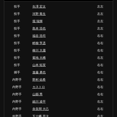
投手
矢澤 宏太
左左
投手
河野 竜生
左左
投手
堀 瑞輝
左左
投手
島本 浩也
左左
投手
福谷 浩司
右右
投手
畔柳 亨丞
右右
投手
柳川 大晟
右右
投手
菊地 大稀
右左
投手
山本 拓実
右右
捕手
進藤 勇也
右右
内野手
野村 佑希
右右
内野手
カストロ
右右
内野手
山縣 秀
右右
内野手
細川 凌平
右左
内野手
奈良間 大己
右右
外野手
五十幡 亮汰
右左