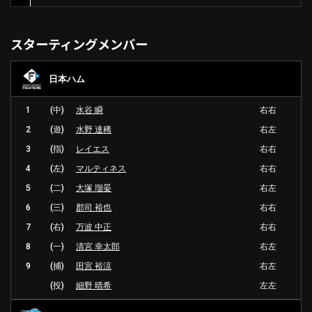
スターティングメンバー
日本ハム
1
(中)
水谷 瞬
右右
2
(遊)
水野 達稀
右左
3
(指)
レイエス
右右
4
(左)
マルティネス
右右
5
(二)
大塚 瑠晏
右左
6
(三)
郡司 裕也
右右
7
(右)
万波 中正
右右
8
(一)
清宮 幸太郎
右左
9
(捕)
田宮 裕涼
右左
(投)
細野 晴希
左左