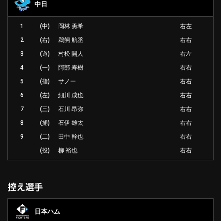
中日
1
(中)
岡林 勇希
右左
2
(右)
鵜飼 航丞
右右
3
(遊)
村松 開人
右左
4
(一)
阿部 寿樹
右右
5
(指)
サノー
右右
6
(左)
細川 成也
右右
7
(三)
石川 昂弥
右右
8
(捕)
石伊 雄太
右右
9
(二)
田中 幹也
右右
(投)
柳 裕也
右右
控え選手
日本ハム