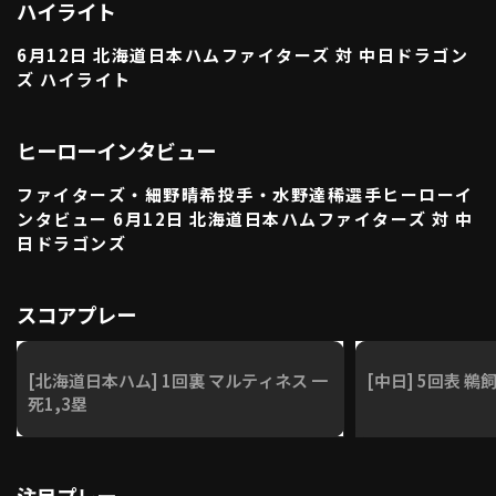
ハイライト
利用規約
プライバシーポリシー
6月12日 北海道日本ハムファイターズ 対 中日ドラゴン
運営会社
（別ウィンドウで開く）
よくある質問
ズ ハイライト
特定商取引法の表示
アルバイト募集
（別ウィンドウで開く
ヒーローインタビュー
ファイターズ・細野晴希投手・水野達稀選手ヒーローイ
ンタビュー 6月12日 北海道日本ハムファイターズ 対 中
動画を検索（選手・チーム・プレー内容…）
日ドラゴンズ
スコアプレー
[北海道日本ハム] 1回裏 マルティネス 一
[中日] 5回表 鵜飼
死1,3塁