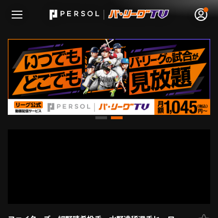
無料アカウント登録
ログイン
HOME
動画
日程･結果
順位表･成績
1軍公式戦
選手名鑑