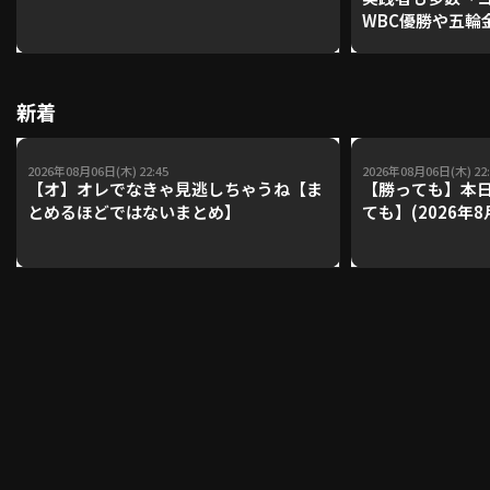
WBC優勝や五輪
レーナーが登場【P'
【鴻江理論】【
利用規約
プライバシーポリシー
新着
運営会社
（別ウィンドウで開く）
よくある質問
2026年08月06日(木) 22:45
2026年08月06日(木) 22:
特定商取引法の表示
アルバイト募集
（別ウィンドウで開く
【オ】オレでなきゃ見逃しちゃうね【ま
【勝っても】本日
とめるほどではないまとめ】
ても】(2026年8
動画を検索（選手・チーム・プレー内容…）