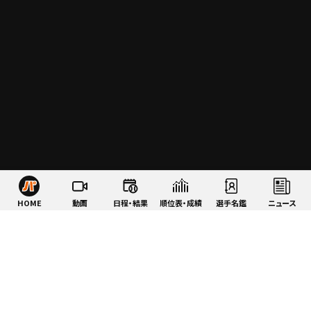
HOME
動画
日程・結果
順位表・成績
選手名鑑
ニュース
特集