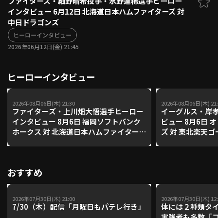
ファイターズ・細野晴希投手・水野達稀選手ヒーロー
インタビュー 6月12日 北海道日本ハムファイターズ 対
ファーム東地区
選手名鑑トップ
中日ドラゴンズ
ニュース
北海道日本ハムファイターズ
ファーム中地区
ヒーローインタビュー
東北楽天ゴールデンイーグルス
2026年06月12日(金) 21:45
ファーム西地区
埼玉西武ライオンズ
千葉ロッテマリーンズ
設定
交流戦
ヒーローインタビュー
オリックス・バファローズ
福岡ソフトバンクホークス
2026年08月06日(木) 21:30
2026年08月06日(木) 21:
ファイターズ・上川畑大悟選手ヒーロー
イーグルス・岸
インタビュー 8月6日 福岡ソフトバンク
ビュー 8月6日
ホークス 対 北海道日本ハムファイター
ズ 対 東北楽天
ズ
おすすめ
2026年07月30日(木) 21:00
2026年07月30日(木) 12:
7/30（木）配信「月曜日もパテレ行き」
体には２種類タ
実践者も多数「