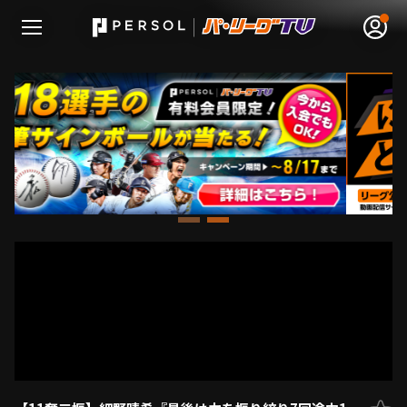
無料アカウント登録
ログイン
HOME
動画
日程･結果
順位表･成績
1軍公式戦
選手名鑑