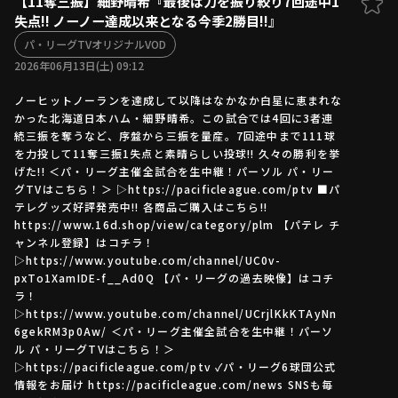
【11奪三振】細野晴希『最後は力を振り絞り7回途中1
失点!! ノーノー達成以来となる今季2勝目!!』
ファーム東地区
選手名鑑トップ
ニュース
パ・リーグTVオリジナルVOD
北海道日本ハムファイターズ
ファーム中地区
2026年06月13日(土) 09:12
東北楽天ゴールデンイーグルス
ファーム西地区
埼玉西武ライオンズ
ノーヒットノーランを達成して以降はなかなか白星に恵まれな
かった北海道日本ハム・細野晴希。この試合では4回に3者連
千葉ロッテマリーンズ
設定
交流戦
続三振を奪うなど、序盤から三振を量産。7回途中まで111球
オリックス・バファローズ
を力投して11奪三振1失点と素晴らしい投球!! 久々の勝利を挙
福岡ソフトバンクホークス
げた!! ＜パ・リーグ主催全試合を生中継！パーソル パ・リー
グTVはこちら！＞ ▷https://pacificleague.com/ptv ■パ
テレグッズ好評発売中!! 各商品ご購入はこちら!!
https://www.16d.shop/view/category/plm 【パテレ チ
ャンネル登録】はコチラ！
▷https://www.youtube.com/channel/UC0v-
pxTo1XamIDE-f__Ad0Q 【パ・リーグの過去映像】はコチ
ラ！
▷https://www.youtube.com/channel/UCrjlKkKTAyNn
6gekRM3p0Aw/ ＜パ・リーグ主催全試合を生中継！パーソ
ル パ・リーグTVはこちら！＞
▷https://pacificleague.com/ptv ✓パ・リーグ6球団公式
情報をお届け https://pacificleague.com/news SNSも毎