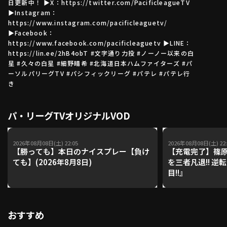
日更新中！ ▶X：https://twitter.com/PacificleagueTV
▶Instagram：
https://www.instagram.com/pacificleaguetv/
▶Facebook：
利用規約
プライバシーポリシー
https://www.facebook.com/pacificleaguetv ▶LINE：
https://lin.ee/2hB4obT #文字通り力投 #ノーノー以来の白
運営会社
（別ウィンドウで開く）
よくある質問
星 #久々の白星 #細野晴希 #北海道日本ハムファイターズ #パ
ーソルパリーグTV #パシフィックリーグ #パテレ #パテレ行
特定商取引法の表示
アルバイト募集
（別ウィンドウで開く
き
パ・リーグTVオリジナルVOD
動画を検索（選手・チーム・プレー内容…）
2026年08月08日(土) 22:05
2026年08月08日(土) 22:
【勝っても】本日のナイスプレー【負け
【充電完了】篠原
ても】(2026年8月8日)
を三者凡退!! 逆
目!!』
おすすめ