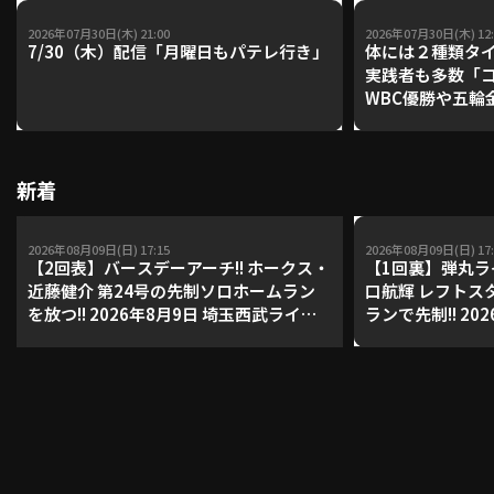
2026年07月30日(木) 21:00
2026年07月30日(木) 12:
7/30（木）配信「月曜日もパテレ行き」
体には２種類タ
実践者も多数「
WBC優勝や五輪
レーナーが登場【P'
【鴻江理論】【
新着
2026年08月09日(日) 17:15
2026年08月09日(日) 17:
【2回表】バースデーアーチ!! ホークス・
【1回裏】弾丸ラ
近藤健介 第24号の先制ソロホームラン
口航輝 レフトス
を放つ!! 2026年8月9日 埼玉西武ライオ
ランで先制!! 20
ンズ 対 福岡ソフトバンクホークス
マリーンズ 対 
ズ