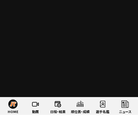
HOME
動画
日程・結果
順位表・成績
選手名鑑
ニュース
特集