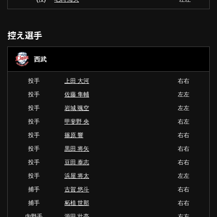
控え選手
西武
投手
上田 大河
右右
投手
佐藤 隼輔
左左
投手
岩城 颯空
左左
投手
甲斐野 央
右左
投手
篠原 響
右右
投手
黒田 将矢
右右
投手
豆田 泰志
右右
投手
浜屋 将太
左左
捕手
古賀 悠斗
右右
捕手
柘植 世那
右右
内野手
源田 壮亮
右左