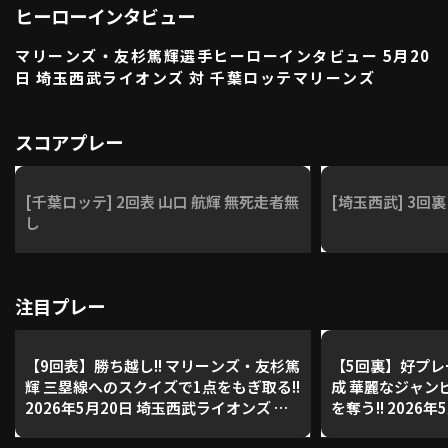
ヒーローインタビュー
利用規約
プライバシーポリシー
マリーンズ・友杉篤輝選手ヒーローインタビュー 5月20
運営会社
（別ウィンドウで開く）
よくある質問
日 埼玉西武ライオンズ 対 千葉ロッテマリーンズ
特定商取引法の表示
アルバイト募集
（別ウィンドウで開く
スコアプレー
動画を検索（選手・チーム・プレー内容…）
[千葉ロッテ] 2回表 山口 航輝 無死走者無
[埼玉西武] 3回裏
し
注目プレー
【9回表】勝ち越し!! マリーンズ・友杉篤
【5回裏】好プレ
輝 三塁線へのスクイズで1点をもぎ取る!!
成 華麗なジャン
2026年5月20日 埼玉西武ライオンズ 対
を奪う!! 2026
千葉ロッテマリーンズ
ンズ 対 千葉ロ