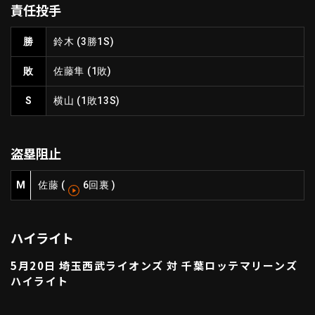
責任投手
ファーム東地区
選手名鑑トップ
ニュース
北海道日本ハムファイターズ
勝
鈴木
(3勝1S)
ファーム中地区
東北楽天ゴールデンイーグルス
敗
佐藤隼
(1敗)
ファーム西地区
埼玉西武ライオンズ
千葉ロッテマリーンズ
S
横山
(1敗13S)
設定
交流戦
オリックス・バファローズ
福岡ソフトバンクホークス
盗塁阻止
M
佐藤
(
6回裏
)
ハイライト
5月20日 埼玉西武ライオンズ 対 千葉ロッテマリーンズ
ハイライト