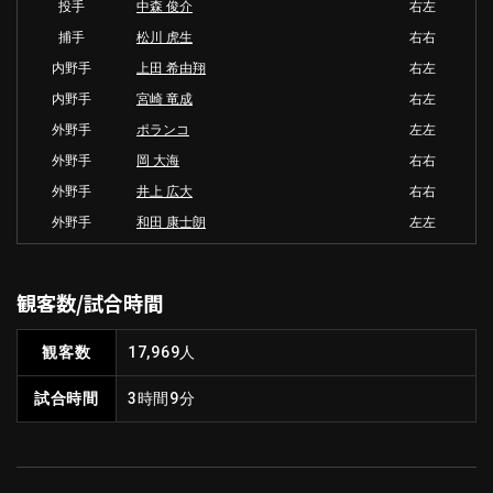
投手
中森 俊介
右左
捕手
松川 虎生
右右
内野手
上田 希由翔
右左
内野手
宮崎 竜成
右左
外野手
ポランコ
左左
外野手
岡 大海
右右
外野手
井上 広大
右右
外野手
和田 康士朗
左左
観客数/試合時間
観客数
17,969人
試合時間
3時間9分