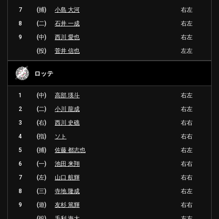
7
(捕)
小島 大河
右左
8
(二)
石井 一成
右左
9
(中)
西川 愛也
右左
(投)
菅井 信也
左左
ロッテ
1
(中)
高部 瑛斗
右左
2
(二)
小川 龍成
右左
3
(右)
西川 史礁
右右
4
(指)
ソト
右右
5
(捕)
佐藤 都志也
右左
6
(一)
池田 来翔
右右
7
(左)
山口 航輝
右右
8
(三)
寺地 隆成
右左
9
(遊)
友杉 篤輝
右右
(投)
毛利 海大
左左