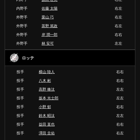
内野手
佐藤 太陽
右左
外野手
栗山 巧
右左
外野手
茶野 篤政
右左
外野手
岸 潤一郎
右右
外野手
林 安可
左左
ロッテ
投手
横山 陸人
右右
投手
八木 彬
右右
投手
高野 脩汰
左左
投手
坂本 光士郎
左左
投手
小野 郁
右右
投手
鈴木 昭汰
左左
投手
益田 直也
右右
投手
澤田 圭佑
右左