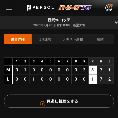
西武
ロッテ
VS
2026年5月20日(水)18:00 県営大宮
試合詳細
1球速報
テキスト速報
成績
無料アカウント登録
ログイン
HOME
1
2
3
4
5
6
7
8
9
R
H
E
M
0
1
0
0
0
0
0
0
2
3
7
1
動画
L
0
0
1
0
0
0
0
0
0
1
7
2
日程･結果
見逃し視聴をする
順位表･成績
1軍公式戦
選手名鑑