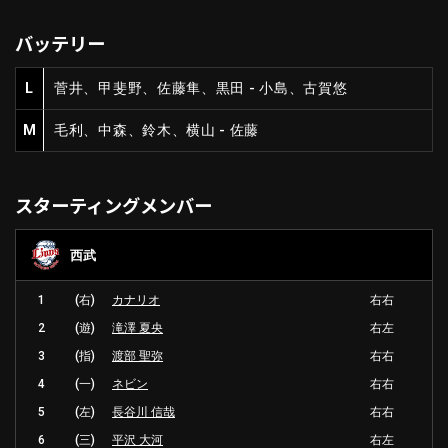
バッテリー
L
菅井、甲斐野、佐藤隼、黒田 - 小島、古賀悠
M
毛利、中森、鈴木、横山 - 佐藤
スターティングメンバー
西武
1
(右)
カナリオ
右右
2
(遊)
滝澤 夏央
右左
3
(指)
渡部 聖弥
右右
4
(一)
ネビン
右右
5
(左)
長谷川 信哉
右右
6
(三)
平沢 大河
右左