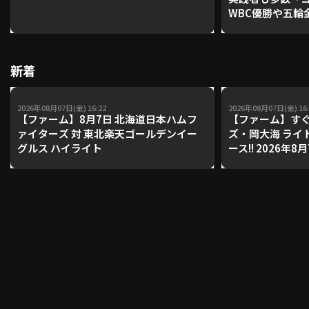
WBC優勝や五輪
レーナーが登場【P'
【鴻江理論】【
利用規約
プライバシーポリシー
新着
運営会社
（別ウィンドウで開く）
よくある質問
2026年08月07日(金) 16:22
2026年08月07日(金) 16:
特定商取引法の表示
アルバイト募集
（別ウィンドウで開く
【ファーム】8月7日 北海道日本ハムフ
【ファーム】すぐ
ァイターズ 対 東北楽天ゴールデンイー
ズ・岡大海 ライ
グルス ハイライト
ース!! 2026年
ンズ 対 読売ジ
動画を検索（選手・チーム・プレー内容…）