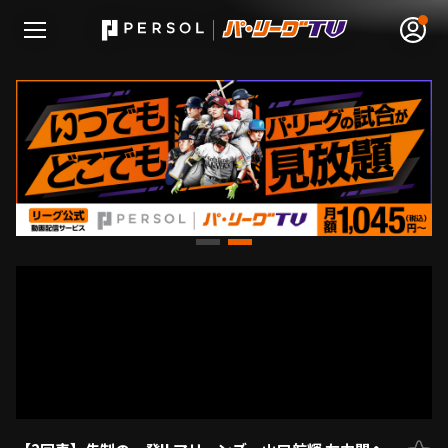
無料アカウント登録
ログイン
HOME
動画
日程･結果
順位表･成績
1軍公式戦
選手名鑑