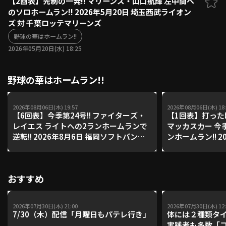
【2回表】先制の一発!! マリーンズ・山口航輝 左中間へ
のソロホームラン!! 2026年5月20日 埼玉西武ライオン
ファーム東地区
選手名鑑トップ
ズ 対 千葉ロッテマリーンズ
ニュース
北海道日本ハムファイターズ
ファーム中地区
野球の華はホームラン!!
東北楽天ゴールデンイーグルス
2026年05月20日(水) 18:25
ファーム西地区
埼玉西武ライオンズ
千葉ロッテマリーンズ
設定
交流戦
野球の華はホームラン!!
オリックス・バファローズ
福岡ソフトバンクホークス
2026年08月06日(木) 19:57
2026年08月06日(木) 18:
【6回表】今季第24号!! ファイターズ・
【1回表】打った
レイエス ライトへの2ランホームランで
マッカスカー 今
逆転!! 2026年8月6日 福岡ソフトバンク
ンホームラン!! 2
ホークス 対 北海道日本ハムファイター
ス・バファローズ
ズ
ンイーグルス
おすすめ
2026年07月30日(木) 21:00
2026年07月30日(木) 12:
7/30（木）配信「月曜日もパテレ行き」
体には２種類タ
実践者も多数「