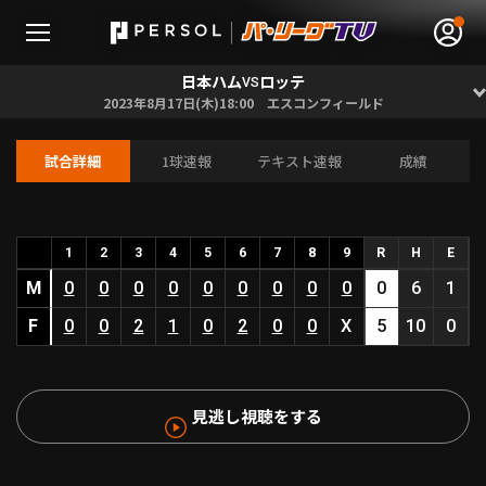
日本ハム
ロッテ
VS
2023年8月17日(木)18:00 エスコンフィールド
試合詳細
1球速報
テキスト速報
成績
無料アカウント登録
ログイン
HOME
1
2
3
4
5
6
7
8
9
R
H
E
M
0
0
0
0
0
0
0
0
0
0
6
1
動画
F
0
0
2
1
0
2
0
0
X
5
10
0
日程･結果
見逃し視聴をする
順位表･成績
1軍公式戦
選手名鑑