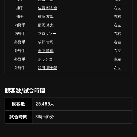
捕手
佐藤 都志也
右左
捕手
柿沼 友哉
右右
内野手
藤岡 裕大
右左
内野手
ブロッソー
右右
外野手
荻野 貴司
右右
外野手
角中 勝也
右左
外野手
ポランコ
左左
外野手
和田 康士朗
左左
観客数/試合時間
観客数
28,488人
試合時間
3時間0分