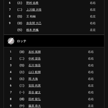
6
(左)
野村 佑希
右右
7
(二)
上川畑 大悟
右左
8
(指)
王 柏融
右左
9
(遊)
奈良間 大己
右右
(投)
根本 悠楓
左左
ロッテ
1
(遊)
友杉 篤輝
右右
2
(二)
中村 奨吾
右右
3
(指)
石川 慎吾
右右
4
(左)
山口 航輝
右右
5
(右)
岡 大海
右右
6
(三)
安田 尚憲
右左
7
(一)
茶谷 健太
右右
8
(捕)
田村 龍弘
右右
9
(中)
藤原 恭大
左左