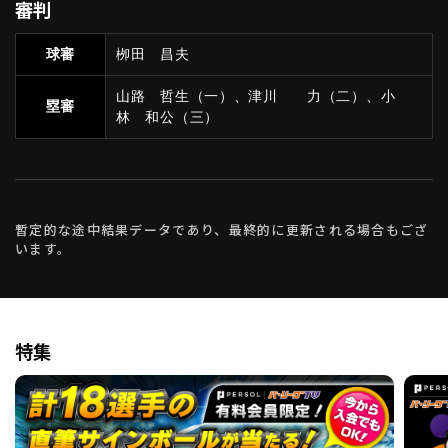
審判
球審
栁田 昌夫
山路 哲生（一）、津川 力（二）、小
塁審
林 和公（三）
暫定的な途中結果データであり、最終的に更新される場合もござ
います。
特集