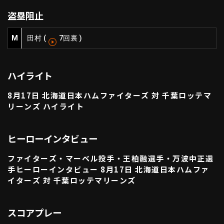
利用規約
プライバシーポリシー
盗塁阻止
運営会社
（別ウィンドウで開く）
よくある質問
M
田村
(
7回裏
)
特定商取引法の表示
アルバイト募集
（別ウィンドウで開く
ハイライト
8月17日 北海道日本ハムファイターズ 対 千葉ロッテマ
動画を検索（選手・チーム・プレー内容…）
リーンズ ハイライト
ヒーローインタビュー
ファイターズ・マーベル投手・王柏融選手・万波中正選
手ヒーローインタビュー 8月17日 北海道日本ハムファ
イターズ 対 千葉ロッテマリーンズ
スコアプレー