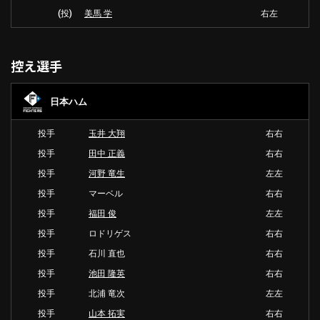
(投)
美馬 学
右左
控え選手
日本ハム
投手
玉井 大翔
右右
投手
田中 正義
右右
投手
河野 竜生
左左
投手
マーベル
右右
投手
福田 俊
左左
投手
ロドリゲス
右右
投手
石川 直也
右右
投手
池田 隆英
右右
投手
北浦 竜次
左左
投手
山本 拓実
右右