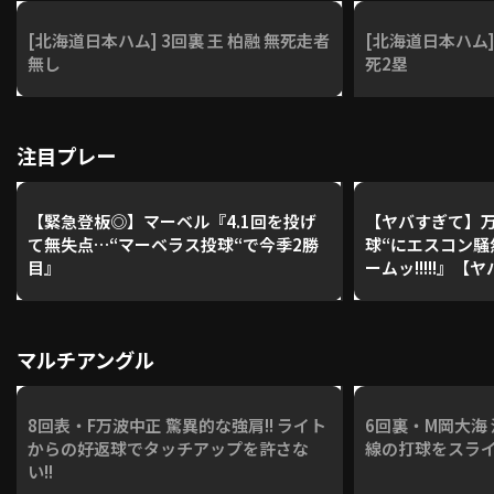
[北海道日本ハム] 3回裏 王 柏融 無死走者
[北海道日本ハム]
無し
死2塁
注目プレー
【緊急登板◎】マーベル『4.1回を投げ
【ヤバすぎて
て無失点…“マーベラス投球“で今季2勝
球“にエスコン騒
目』
ームッ!!!!!』【ヤ
マルチアングル
8回表・F万波中正 驚異的な強肩!! ライト
6回裏・M岡大海 
からの好返球でタッチアップを許さな
線の打球をスライ
い!!