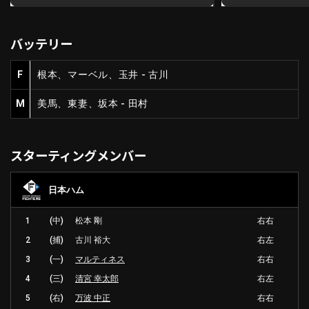
バッテリー
F
根本、マーベル、玉井 - 古川
M
美馬、東妻、坂本 - 田村
スターティングメンバー
日本ハム
1
(中)
松本 剛
右右
2
(捕)
古川 裕大
右左
3
(一)
マルティネス
右右
4
(三)
清宮 幸太郎
右左
5
(右)
万波 中正
右右