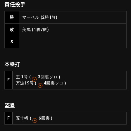
責任投手
ファーム東地区
選手名鑑トップ
ニュース
北海道日本ハムファイターズ
勝
マーベル
(2勝1敗)
ファーム中地区
東北楽天ゴールデンイーグルス
敗
美馬
(1勝7敗)
ファーム西地区
埼玉西武ライオンズ
千葉ロッテマリーンズ
S
設定
交流戦
オリックス・バファローズ
福岡ソフトバンクホークス
本塁打
王 1号
(
3回裏ソロ
)
F
万波
19号
(
4回裏ソロ
)
盗塁
F
五十幡
(
6回裏
)