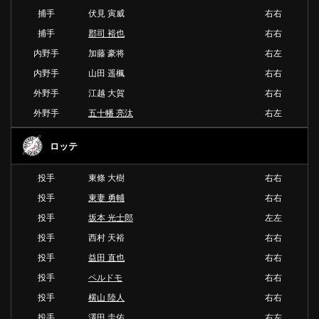
捕手
伏見 寅威
右右
捕手
郡司 裕也
右右
内野手
加藤 豪将
右左
内野手
山田 遥楓
右右
外野手
江越 大賀
右右
外野手
五十幡 亮汰
右左
ロッテ
投手
東條 大樹
右右
投手
東妻 勇輔
右右
投手
坂本 光士郎
左左
投手
西村 天裕
右右
投手
益田 直也
右右
投手
ペルドモ
右右
投手
横山 陸人
右右
投手
澤田 圭佑
右左