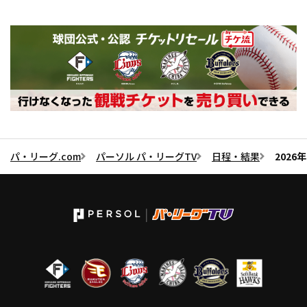
パ・リーグ.com
パーソル パ・リーグTV
日程・結果
2026