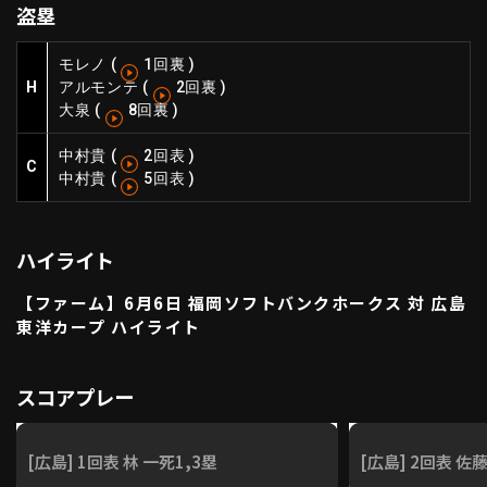
盗塁
ファーム東地区
選手名鑑トップ
ニュース
北海道日本ハムファイターズ
モレノ
(
1回裏
)
ファーム中地区
H
アルモンテ
(
2回裏
)
東北楽天ゴールデンイーグルス
大泉
(
8回裏
)
ファーム西地区
埼玉西武ライオンズ
千葉ロッテマリーンズ
中村貴
(
2回表
)
設定
交流戦
C
オリックス・バファローズ
中村貴
(
5回表
)
福岡ソフトバンクホークス
ハイライト
【ファーム】6月6日 福岡ソフトバンクホークス 対 広島
東洋カープ ハイライト
スコアプレー
[広島] 1回表 林 一死1,3塁
[広島] 2回表 佐