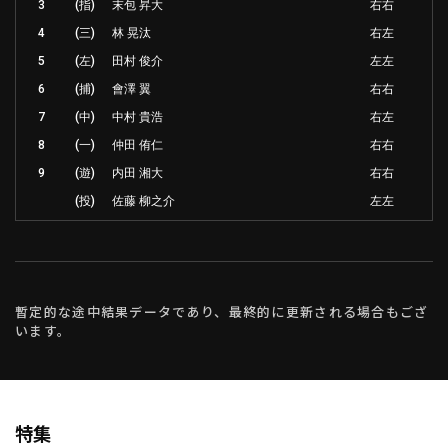
3
(指)
末包 昇大
右右
4
(三)
林 晃汰
右左
5
(左)
田村 俊介
左左
6
(捕)
會澤 翼
右右
7
(中)
中村 貴浩
右左
8
(一)
仲田 侑仁
右右
9
(遊)
内田 湘大
右右
(投)
佐藤 柳之介
左左
暫定的な途中結果データであり、最終的に更新される場合もござ
います。
特集