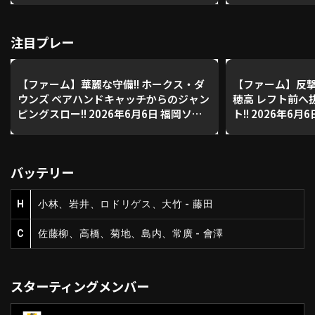
注目プレー
利用規約
プライバシーポリシー
運営会社
（別ウィンドウで開く）
よくある質問
【ファーム】華麗な守備!! ホークス・ダ
【ファーム】反撃
ウンズ ベアハンドキャッチからのジャン
穂高 レフト前へ
特定商取引法の表示
アルバイト募集
（別ウィンドウで開く
ピングスロー!! 2026年6月6日 福岡ソフ
ト!! 2026年6
トバンクホークス 対 広島東洋カープ
ークス 対 広島
動画を検索（選手・チーム・プレー内容…）
バッテリー
H
小林、岩井、ロドリゲス、大竹 - 藤田
C
佐藤柳、高橋、菊地、島内、常廣 - 會澤
スターティングメンバー