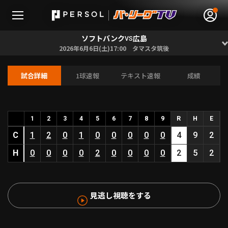
ソフトバンク
広島
VS
2026年6月6日(土)17:00 タマスタ筑後
試合詳細
1球速報
テキスト速報
成績
無料アカウント登録
ログイン
HOME
1
2
3
4
5
6
7
8
9
R
H
E
C
1
2
0
1
0
0
0
0
0
4
9
2
動画
H
0
0
0
0
2
0
0
0
0
2
5
2
日程･結果
見逃し視聴をする
順位表･成績
1軍公式戦
選手名鑑