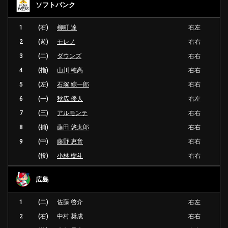
ソフトバンク
1
(右)
柳町 達
右左
2
(遊)
モレノ
右右
3
(二)
ダウンズ
右右
4
(指)
山川 穂高
右右
5
(左)
石塚 綜一郎
右右
6
(一)
秋広 優人
右左
7
(三)
アルモンテ
右右
8
(捕)
藤田 悠太郎
右右
9
(中)
藤野 恵音
右右
(投)
小林 樹斗
右右
広島
1
(二)
佐藤 啓介
右左
2
(右)
中村 奨成
右右