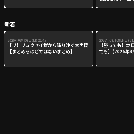
レーナーが登場【P'
【鴻江理論】【
利用規約
プライバシーポリシー
新着
運営会社
（別ウィンドウで開く）
よくある質問
2026年08月09日(日) 21:45
2026年08月09日(日) 21:
【リ】リュウセイ群から降り注ぐ大声援
【勝っても】本日
特定商取引法の表示
アルバイト募集
（別ウィンドウで開く
【まとめるほどではないまとめ】
ても】(2026年8
動画を検索（選手・チーム・プレー内容…）