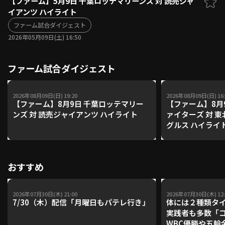
【ファーム】5月9日 千葉ロッテマリーンズ 対 読売ジャ
イアンツ ハイライト
ファーム東地区
選手名鑑トップ
ニュース
ファーム試合ダイジェスト
北海道日本ハムファイターズ
ファーム中地区
2026年05月09日(土) 16:50
東北楽天ゴールデンイーグルス
ファーム西地区
埼玉西武ライオンズ
ファーム試合ダイジェスト
千葉ロッテマリーンズ
設定
交流戦
オリックス・バファローズ
福岡ソフトバンクホークス
2026年08月09日(日) 19:20
2026年08月09日(日) 16:
【ファーム】8月9日 千葉ロッテマリー
【ファーム】8月
ンズ 対 読売ジャイアンツ ハイライト
ァイターズ 対 
グルス ハイライ
おすすめ
2026年07月30日(木) 21:00
2026年07月30日(木) 12:
7/30（木）配信「月曜日もパテレ行き」
体には２種類タ
実践者も多数「
WBC優勝や五輪