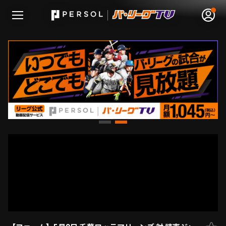
無料アカウント登録
ログイン
HOME
動画
日程･結果
順位表･成績
1軍公式戦
選手名鑑