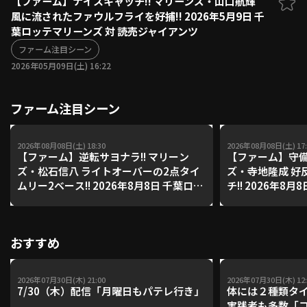
【ファーム】ナイスキャッチ!! マリーンズ・山口航輝
風に流されたファウルフライを好捕!! 2026年5月9日 千
ファーム東地区
選手名鑑トップ
葉ロッテマリーンズ 対 読売ジャイアンツ
ニュース
北海道日本ハムファイターズ
ファーム中地区
ファーム注目シーン
東北楽天ゴールデンイーグルス
2026年05月09日(土) 16:22
ファーム西地区
埼玉西武ライオンズ
千葉ロッテマリーンズ
設定
交流戦
ファーム注目シーン
オリックス・バファローズ
福岡ソフトバンクホークス
2026年08月08日(土) 18:30
2026年08月08日(土) 17:
【ファーム】逆転サヨナラ!! マリーン
【ファーム】守備
ズ・松石信八 ライトオーバーの2点タイ
ズ・寺地隆成 好
ムリー2ベース!! 2026年8月8日 千葉ロッ
チ!! 2026年8
テマリーンズ 対 読売ジャイアンツ
ズ 対 読売ジャイ
おすすめ
2026年07月30日(木) 21:00
2026年07月30日(木) 12:
7/30（木）配信「月曜日もパテレ行き」
体には２種類タ
実践者も多数「