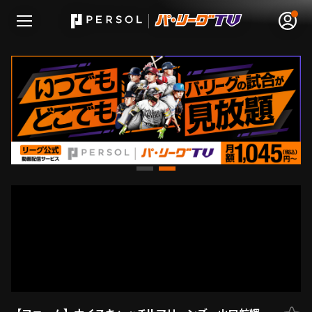
無料アカウント登録
ログイン
HOME
動画
日程･結果
順位表･成績
1軍公式戦
選手名鑑