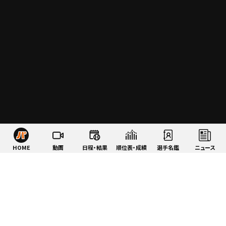
HOME
動画
日程・結果
順位表・成績
選手名鑑
ニュース
特集