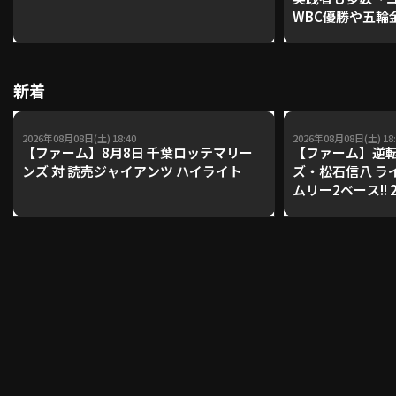
WBC優勝や五輪
レーナーが登場【P'
【鴻江理論】【
利用規約
プライバシーポリシー
新着
運営会社
（別ウィンドウで開く）
よくある質問
2026年08月08日(土) 18:40
2026年08月08日(土) 18:
特定商取引法の表示
アルバイト募集
（別ウィンドウで開く
【ファーム】8月8日 千葉ロッテマリー
【ファーム】逆転
ンズ 対 読売ジャイアンツ ハイライト
ズ・松石信八 ラ
ムリー2ベース!! 
テマリーンズ 対
動画を検索（選手・チーム・プレー内容…）