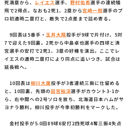
死満塁から、
レイエス
選手、
野村佑希
選手の連続犠
飛で2得点。なおも2死1、2塁から
宮崎一樹
選手のプ
ロ初適時二塁打と、敵失で2点差まで詰め寄る。
9回表は5番手・
玉井大翔
投手が9球で片付け、5対
利用規約
プライバシーポリシー
7で迎えた9回裏。2死から中島卓也選手の四球と清
宮選手の安打で2死1、3塁の好機を演出。ここでレ
運営会社
（別ウィンドウで開く）
よくある質問
イエスの適時二塁打により同点に追いつき、試合は
特定商取引法の表示
アルバイト募集
（別ウィンドウで開く
延長戦へ。
10回表は
柳川大晟
投手が3者連続三振に仕留める
と、10回裏、先頭の
田宮裕涼
選手がカウント3-1か
ら、右中間への2号ソロを放ち、北海道日本ハムがサ
ヨナラ勝利。柳川投手が今季初勝利をマークした。
金村投手が5.0回89球6安打2四死球4奪三振4失点