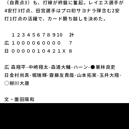
（自責点3）も、打線が終盤に奮起。レイエス選手が
4安打3打点、田宮選手はプロ初サヨナラ弾含む2安
打1打点の活躍で、カード勝ち越しを決めた。
１２３４５６７８９10 計
広 １００００６００００ ７
日 ０００００１０４２１Ｘ ８
広 森翔平-中崎翔太-森浦大輔-ハーン-●栗林良吏
日金村尚真-堀瑞輝-齋藤友貴哉-山本拓実-玉井大翔-
○柳川大晟
文・薗田陽和