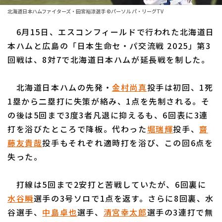
ファーム東地区
選手名鑑トップ
北海道日本ハムファイターズ・田宮裕涼選手 ©パーソル パ・リーグTV
ニュース
ファーム中地区
6月15日、エスコンフィールドで行われた北海道日
北海道日本ハムファイターズ
ファーム西地区
本ハムと広島の「日本生命セ・パ交流戦 2025」第3
東北楽天ゴールデンイーグルス
回戦は、8対7で北海道日本ハムが延長戦を制した。
交流戦
埼玉西武ライオンズ
設定
北海道日本ハムの先発・
金村尚真
投手は初回、1死
千葉ロッテマリーンズ
1塁から二塁打に失策が絡み、1点を先制される。そ
の後は5回まで3度3者凡退に抑えるも、6回表に3連
オリックス・バファローズ
打を浴びたところで降板。代わった
堀瑞輝
投手、
齋
福岡ソフトバンクホークス
藤友貴哉
投手もそれぞれ適時打を浴び、この回6点を
失った。
打線は5回まで2安打と苦戦していたが、6回裏に
水谷瞬
選手の3号ソロで1点を返す。さらに8回裏、水
谷選手、
中島卓也
選手、
清宮幸太郎
選手の3連打で無