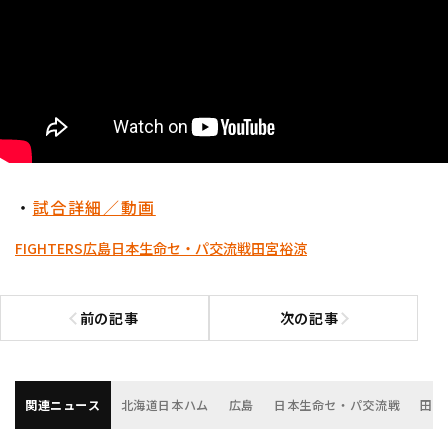
・
試合詳細／動画
FIGHTERS
広島
日本生命セ・パ交流戦
田宮裕涼
前の記事
次の記事
前の記事へ
次の記事へ
関連ニュース
北海道日本ハム
広島
日本生命セ・パ交流戦
田宮