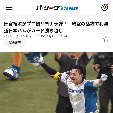
田宮裕涼がプロ初サヨナラ弾！ 終盤の猛攻で北海
道日本ハムがカード勝ち越し
パ・リーグ インサイト
2025年6月15日 16:54
無料アカウント登録
ログイン
試合戦評
HOME
動画
日程・結果
順位表･成績
1軍公式戦
選手名鑑