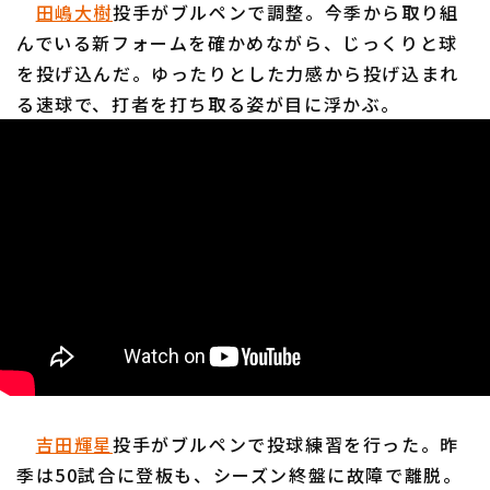
田嶋大樹
投手がブルペンで調整。今季から取り組
んでいる新フォームを確かめながら、じっくりと球
を投げ込んだ。ゆったりとした力感から投げ込まれ
る速球で、打者を打ち取る姿が目に浮かぶ。
利用規約
プライバシーポリシー
運営会社
（別ウィンドウで開く）
よくある質問
特定商取引法の表示
アルバイト募集
（別ウィンドウで開く
吉田輝星
投手がブルペンで投球練習を行った。昨
季は50試合に登板も、シーズン終盤に故障で離脱。