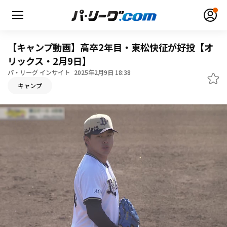
【キャンプ動画】高卒2年目・東松快征が好投【オ
リックス・2月9日】
パ・リーグ インサイト
2025年2月9日 18:38
無料アカウント登録
ログイン
キャンプ
HOME
動画
日程・結果
順位表･成績
1軍公式戦
選手名鑑