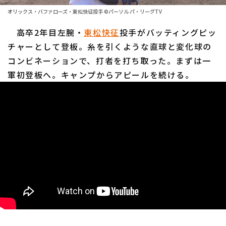
ファーム東地区
選手名鑑トップ
オリックス・バファローズ・東松快征投手 ©パーソル パ・リーグTV
ニュース
ファーム中地区
高卒2年目左腕・
北海道日本ハムファイターズ
東松快征
投手がバッティングピッ
ファーム西地区
チャーとして登板。糸を引くような直球と変化球の
東北楽天ゴールデンイーグルス
コンビネーションで、打者を打ち取った。まずは一
交流戦
軍初登板へ。キャンプからアピールを続ける。
埼玉西武ライオンズ
設定
千葉ロッテマリーンズ
オリックス・バファローズ
福岡ソフトバンクホークス