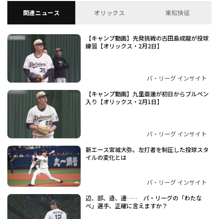
関連ニュース
オリックス
東松快征
【キャンプ動画】先発挑戦の古田島成龍が投球
練習【オリックス・2月2日】
パ・リーグ インサイト
【キャンプ動画】九里亜蓮が初日からブルペン
入り【オリックス・2月1日】
パ・リーグ インサイト
新エース宮城大弥。左打者を制圧した投球スタ
イルの変化とは
パ・リーグ インサイト
辺、部、邉、邊…… パ・リーグの「わたな
べ」選手、正確に言えますか？