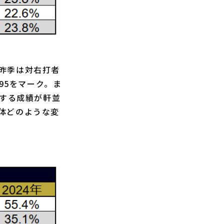
昨季は対右打者
95をマーク。ま
対する成績が軒並
体どのような変