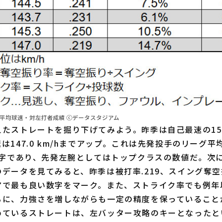
ト平均球速・対左打者成績 ⓒデータスタジアム
ストレートを掘り下げてみよう。昨季は自己最速の155
147.0 km/hまでアップ。これは先発投手のリーグ平均
数字であり、先発左腕としてはトップクラスの数値だ。次
データを見てみると、昨季は被打率.219、スイング奪空振
アで最も良い数字をマーク。また、ストライク率でも例年
るに、力強さを増しながらも一定の精度を保っていること
めているストレートは、左バッター攻略のキーとなったと