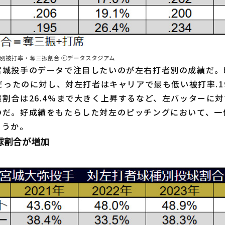
者別被打率・奪三振割合 ⓒデータスタジアム
城投手のデータで注目したいのが左右打者別の成績だ。
4だったのに対し、対左打者はキャリアで最も低い被打率.1
割合は26.4%まで大きく上昇するなど、左バッターに
のだ。好成績をもたらした対左のピッチングにおいて、一
ろうか。
球割合が増加