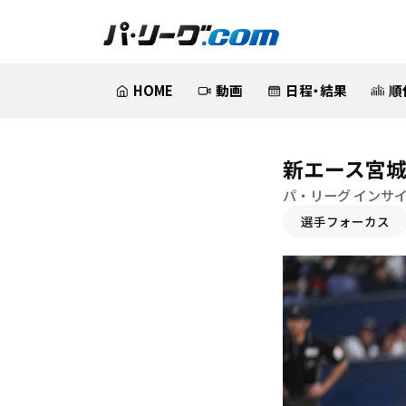
HOME
動画
日程・結果
順
新エース宮
パ・リーグ インサ
選手フォーカス