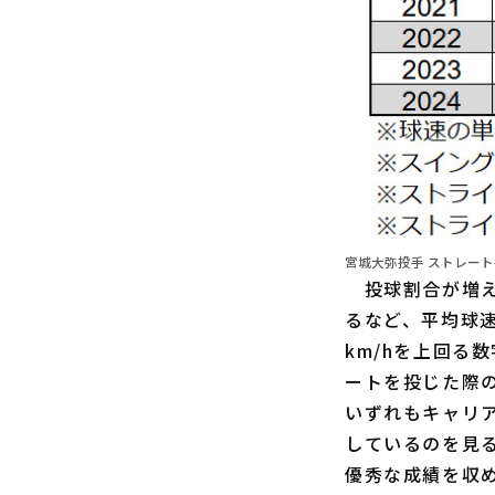
宮城大弥投手 ストレー
投球割合が増えた
るなど、平均球速は
km/hを上回る
ートを投じた際の
いずれもキャリ
しているのを見
優秀な成績を収