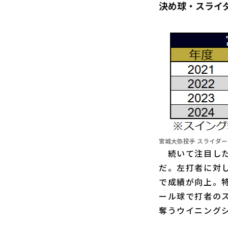
決め球・スライ
宮城大弥投手 スライダ
続いて注目した
だ。左打者に対
で成績が向上。
ール球で打者の
奪うウイニング