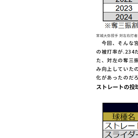
宮城大弥投手 対左右打
今回、そんな宮
の被打率が.23
た、対左の奪三振
み向上していた
化があったのだ
ストレートの投