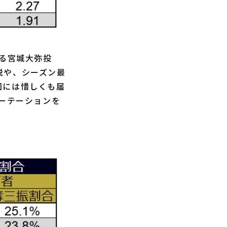
る宮城大弥投
脱や、シーズン最
回には惜しくも届
ローテーションを