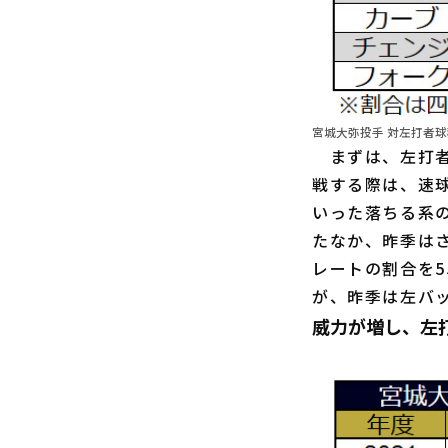
宮城大弥投手 対左打者球
まずは、左打者
戦する際は、速
いった落ちる系
たなか、昨季は
レートの割合を5
が、昨季は左バ
威力が増し、左