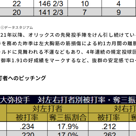
 ⓒデータスタジアム
021年以降、オリックスの先発投手陣をけん引し続けてい
手を務めた昨季は左大胸筋の筋損傷による約1カ月間の離
ールドに見舞われる不運などもあり、4年連続の規定投球
御率1.91の好成績をマークするなど、抜群の安定感で
打者へのピッチング