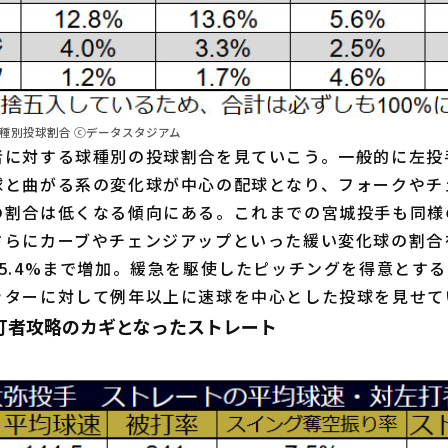
種別投球割合 ⓒデータスタジアム
に対する球種別の投球割合を見ていこう。一般的に左投
球と曲がる系の変化球が中心の配球となり、フォークやチ
の割合は低くなる傾向にある。これまでの宮城投手も同様
さらにカーブやチェンジアップといった緩い変化球の割合
5.4%まで増加。緩急を駆使したピッチングを得意とす
ッターに対して例年以上に速球を中心とした投球を見せて
打者攻略のカギとなったストレート