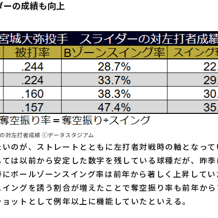
ダーの成績も向上
ーの対左打者成績 ⓒデータスタジアム
いのが、ストレートとともに左打者対戦時の軸となって
しては以前から安定した数字を残している球種だが、昨季
特にボールゾーンスイング率は前年から著しく上昇してい
スイングを誘う割合が増えたことで奪空振り率も前年から
ショットとして例年以上に機能していたといえる。