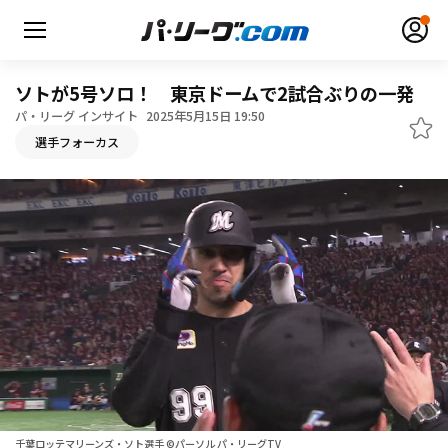
ソトが5号ソロ！ 東京ドームで2試合ぶりの一発
パ・リーグ インサイト
2025年5月15日 19:50
選手フォーカス
無料アカウント登録
ログイン
HOME
動画
日程・結果
順位表･成績
1軍公式戦
選手名鑑
千葉ロッテマリーンズ・ソト選手 ©パーソル パ・リーグTV