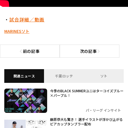
・
試合詳細／動画
MARINES
ソト
前の記事
次の記事
前の記事へ
次の記事へ
関連ニュース
千葉ロッテ
ソト
今季のBLACK SUMMERユニはターコイズブルー
×パープル！
パ・リーグ インサイト
藤原恭大も驚き！ 選手イラストが浮かび上がる
ビアカップタンブラー配布