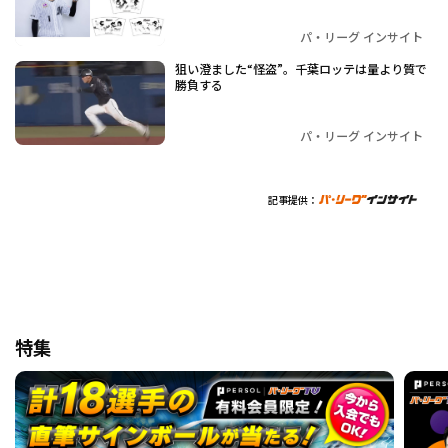
パ・リーグ インサイト
狙い澄ました“怪盗”。千葉ロッテは量より質で
勝負する
パ・リーグ インサイト
記事提供：
特集