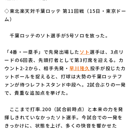
ファーム東地区
選手名鑑トップ
ニュース
◇東北楽天対千葉ロッテ 第11回戦（15日・東京ドー
ファーム中地区
北海道日本ハムファイターズ
ム）
ファーム西地区
東北楽天ゴールデンイーグルス
千葉ロッテのソト選手が5号ソロを放った。
交流戦
埼玉西武ライオンズ
設定
「4番・一塁手」で先発出場した
ソト
選手は、3点リ
千葉ロッテマリーンズ
ードの6回表、先頭打者として第3打席を迎える。カ
ウント2-2から、相手先発・
早川隆久
投手が投じたカ
オリックス・バファローズ
ットボールを捉えると、打球は大勢の千葉ロッテフ
福岡ソフトバンクホークス
ァンが待つレフトスタンド中段へ。2試合ぶりの一発
で、貴重な追加点を挙げた。
ここまで打率.200（試合前時点）と本来の力を発
揮しきれていなかったソト選手。今試合での一発を
きっかけに、状態を上げ、多くの快音を響かせた