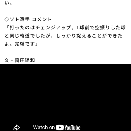
い。
◇ソト選手 コメント
「打ったのはチェンジアップ。1球前で空振りした球
と同じ軌道でしたが、しっかり捉えることができた
利用規約
プライバシーポリシー
よ。完璧です」
運営会社
（別ウィンドウで開く）
よくある質問
文・薗田陽和
特定商取引法の表示
アルバイト募集
（別ウィンドウで開く