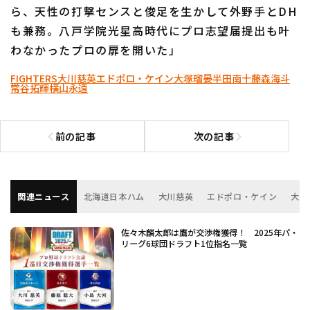
ら、天性の打撃センスと俊足を生かして外野手とDH
も兼務。八戸学院光星高時代にプロ志望届提出も叶
わなかったプロの扉を開いた」
FIGHTERS
大川慈英
エドポロ・ケイン
大塚瑠晏
半田南十
藤森海斗
常谷拓輝
横山永遠
前の記事
次の記事
前の記事へ
次の記事へ
関連ニュース
北海道日本ハム
大川慈英
エドポロ・ケイン
大塚
佐々木麟太郎は鷹が交渉権獲得！ 2025年パ・
リーグ6球団ドラフト1位指名一覧