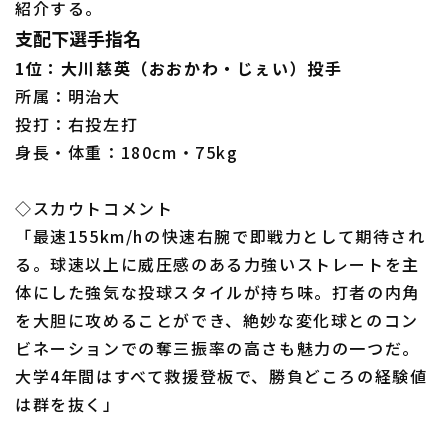
紹介する。
支配下選手指名
1位：大川慈英（おおかわ・じぇい）投手
所属：明治大
利用規約
プライバシーポリシー
投打：右投左打
身長・体重：180cm・75kg
運営会社
（別ウィンドウで開く）
よくある質問
特定商取引法の表示
アルバイト募集
（別ウィンドウで開く
◇スカウトコメント
「最速155km/hの快速右腕で即戦力として期待され
る。球速以上に威圧感のある力強いストレートを主
体にした強気な投球スタイルが持ち味。打者の内角
を大胆に攻めることができ、絶妙な変化球とのコン
ビネーションでの奪三振率の高さも魅力の一つだ。
大学4年間はすべて救援登板で、勝負どころの経験値
は群を抜く」