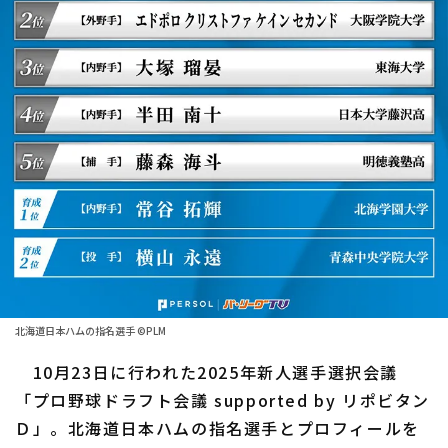
ファーム東地区
選手名鑑トップ
ニュース
ファーム中地区
北海道日本ハムファイターズ
ファーム西地区
東北楽天ゴールデンイーグルス
交流戦
埼玉西武ライオンズ
設定
千葉ロッテマリーンズ
オリックス・バファローズ
福岡ソフトバンクホークス
北海道日本ハムの指名選手 ©PLM
10月23日に行われた2025年新人選手選択会議
「プロ野球ドラフト会議 supported by リポビタン
Ｄ」。北海道日本ハムの指名選手とプロフィールを