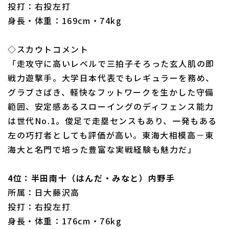
投打：右投左打
身長・体重：169cm・74kg
◇スカウトコメント
「走攻守に高いレベルで三拍子そろった玄人肌の即
戦力遊撃手。大学日本代表でもレギュラーを務め、
グラブさばき、軽快なフットワークを生かした守備
範囲、安定感あるスローイングのディフェンス能力
は世代No.1。俊足で走塁センスもあり、一発もある
左の巧打者としても評価が高い。東海大相模高－東
海大と名門で培った豊富な実戦経験も魅力だ」
4位：半田南十（はんだ・みなと）内野手
所属：日大藤沢高
投打：右投左打
身長・体重：176cm・76kg