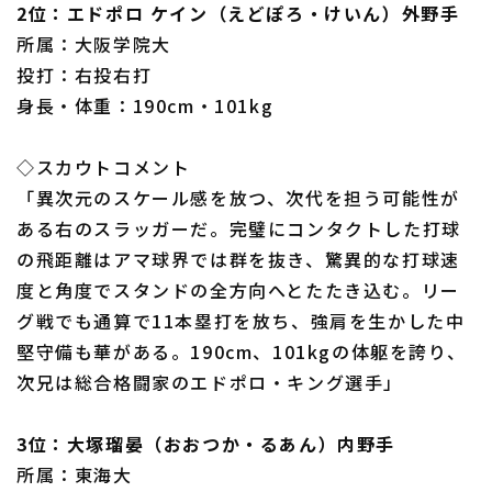
2位：エドポロ ケイン（えどぽろ・けいん）外野手
所属：大阪学院大
投打：右投右打
身長・体重：190cm・101kg
◇スカウトコメント
「異次元のスケール感を放つ、次代を担う可能性が
ある右のスラッガーだ。完璧にコンタクトした打球
の飛距離はアマ球界では群を抜き、驚異的な打球速
度と角度でスタンドの全方向へとたたき込む。リー
グ戦でも通算で11本塁打を放ち、強肩を生かした中
堅守備も華がある。190cm、101kgの体躯を誇り、
次兄は総合格闘家のエドポロ・キング選手」
3位：大塚瑠晏（おおつか・るあん）内野手
所属：東海大