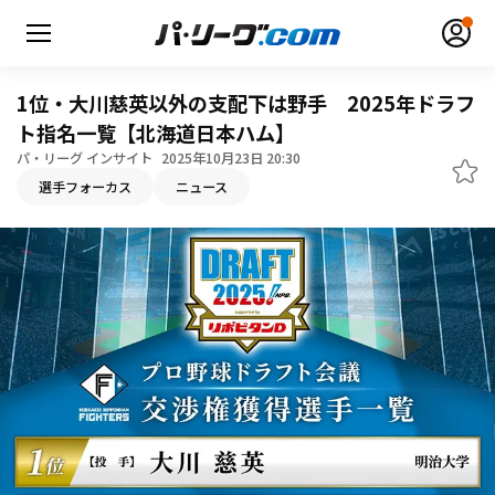
1位・大川慈英以外の支配下は野手 2025年ドラフ
ト指名一覧【北海道日本ハム】
パ・リーグ インサイト
2025年10月23日 20:30
選手フォーカス
ニュース
無料アカウント登録
ログイン
HOME
動画
日程・結果
順位表･成績
1軍公式戦
選手名鑑