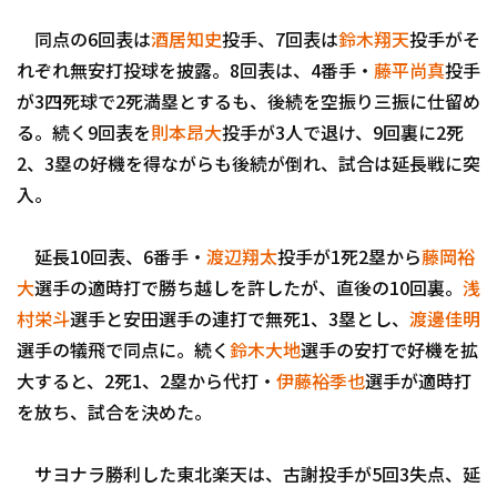
同点の6回表は
酒居知史
投手、7回表は
鈴木翔天
投手がそ
れぞれ無安打投球を披露。8回表は、4番手・
藤平尚真
投手
が3四死球で2死満塁とするも、後続を空振り三振に仕留め
る。続く9回表を
則本昂大
投手が3人で退け、9回裏に2死
2、3塁の好機を得ながらも後続が倒れ、試合は延長戦に突
利用規約
プライバシーポリシ
入。
運営会社
（別ウィンドウで開く）
よくある質問
延長10回表、6番手・
渡辺翔太
投手が1死2塁から
藤岡裕
特定商取引法の表示
アルバイト募集
（別
大
選手の適時打で勝ち越しを許したが、直後の10回裏。
浅
村栄斗
選手と安田選手の連打で無死1、3塁とし、
渡邊佳明
選手の犠飛で同点に。続く
鈴木大地
選手の安打で好機を拡
大すると、2死1、2塁から代打・
伊藤裕季也
選手が適時打
を放ち、試合を決めた。
サヨナラ勝利した東北楽天は、古謝投手が5回3失点、延