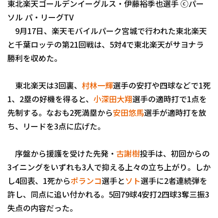
東北楽天ゴールデンイーグルス・伊藤裕季也選手 ⓒパー
ファーム東地区
選手名鑑トップ
ニュース
ソル パ・リーグTV
ファーム中地区
9月17日、楽天モバイルパーク宮城で行われた東北楽天
北海道日本ハムファイターズ
ファーム西地区
と千葉ロッテの第21回戦は、5対4で東北楽天がサヨナラ
東北楽天ゴールデンイーグルス
勝利を収めた。
交流戦
埼玉西武ライオンズ
東北楽天は3回裏、
村林一輝
選手の安打や四球などで1死
千葉ロッテマリーンズ
1、2塁の好機を得ると、
小深田大翔
選手の適時打で1点を
設定
先制する。なおも2死満塁から
安田悠馬
選手が適時打を放
オリックス・バファローズ
ち、リードを3点に広げた。
福岡ソフトバンクホークス
序盤から援護を受けた先発・
古謝樹
投手は、初回からの
3イニングをいずれも3人で抑える上々の立ち上がり。しか
し4回表、1死から
ポランコ
選手と
ソト
選手に2者連続弾を
許し、同点に追い付かれる。5回79球4安打2四球3奪三振3
失点の内容だった。