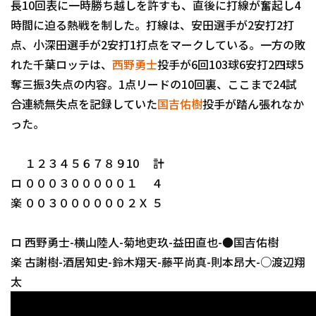
長10回表に一時勝ち越しを許すも、直後に打線が奮起し4
時間に迫る熱戦を制した。打線は、安田選手が2安打2打
点、小深田選手が2安打1打点をマークしている。一方の敗
れた千葉ロッテは、
西野勇士
投手が6回103球6安打2四球5
奪三振3失点の内容。1点リードの10回裏、ここまで24試
合連続無失点を記録していた
国吉佑樹
投手が踏ん張れなか
った。
１２３４５６７８９10 計
ロ ０００３０００００１ ４
楽 ００３００００００２Ｘ ５
ロ 西野勇士-横山陸人-菊地吏玖-益田直也-●国吉佑樹
楽 古謝樹-酒居知史-鈴木翔天-藤平尚真-則本昂大-○渡辺翔
太