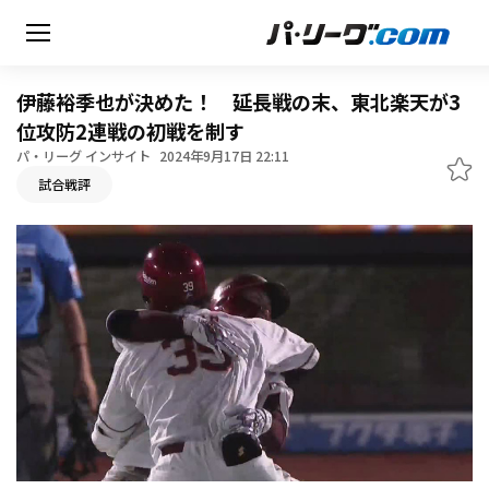
伊藤裕季也が決めた！ 延長戦の末、東北楽天が3
位攻防2連戦の初戦を制す
パ・リーグ インサイト
2024年9月17日 22:11
無料アカウント登録
試合戦評
HOME
動画
日程・結果
順位表･成績
1軍公式戦
選手名鑑