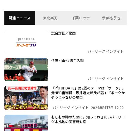
関連ニュース
東北楽天
千葉ロッテ
伊藤裕季也
試合詳細／動画
パ・リーグ インサイト
伊藤裕季也 選手名鑑
パ・リーグ インサイト
「P's UPDATE」第2回のテーマは「ボーク」。
元NPB審判員・坂井遼太郎氏が話す「ボークか
そうじゃないの境目」
パ・リーグ インサイト
2024年9月7日 12:00
もしもの時のために。知っておきたいパ・リー
グ本拠地の災害時対応