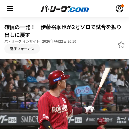
確信の一発！ 伊藤裕季也が2号ソロで試合を振り
出しに戻す
パ・リーグ インサイト
2026年4月22日 20:10
無料アカウント登録
ログイン
選手フォーカス
HOME
動画
日程・結果
順位表･成績
1軍公式戦
選手名鑑