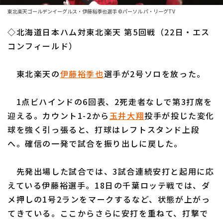
ファーム東地区
選手名鑑トップ
東北楽天ゴールデンイーグルス・伊藤裕季也選手 ©パーソル パ・リーグTV
ニュース
ファーム中地区
◇北海道日本ハム対東北楽天 第5回戦（22日・エス
北海道日本ハムファイターズ
ファーム西地区
コンフィールド）
東北楽天ゴールデンイーグルス
交流戦
東北楽天の
伊藤裕季也
選手が2号ソロを放った。
埼玉西武ライオンズ
設定
千葉ロッテマリーンズ
1点ビハインドの6回表、2死走者なしで第3打席を
迎える。カウント1-2から
玉井大翔
投手が投じた変化
オリックス・バファローズ
球を強く引っ張ると、打球はレフトスタンド上段
福岡ソフトバンクホークス
へ。確信の一発で試合を振り出しに戻した。
先発出場した試合では、3試合連続安打と起用に応
えている伊藤裕選手。18日の千葉ロッテ戦では、ダ
メ押しの1号2ランをマークするなど、状態が上がっ
てきている。ここからさらに安打を重ねて、打撃で