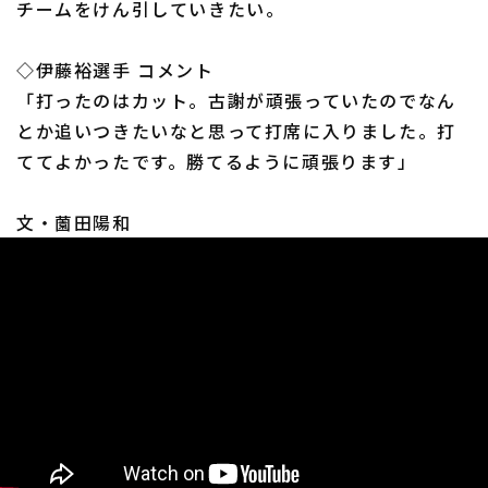
チームをけん引していきたい。
◇伊藤裕選手 コメント
「打ったのはカット。古謝が頑張っていたのでなん
とか追いつきたいなと思って打席に入りました。打
利用規約
プライバシーポリシー
ててよかったです。勝てるように頑張ります」
運営会社
（別ウィンドウで開く）
よくある質問
文・薗田陽和
特定商取引法の表示
アルバイト募集
（別ウィンドウで開く