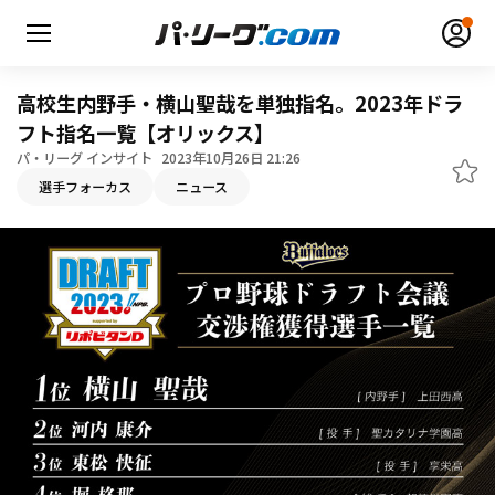
高校生内野手・横山聖哉を単独指名。2023年ドラ
フト指名一覧【オリックス】
パ・リーグ インサイト
2023年10月26日 21:26
選手フォーカス
ニュース
無料アカウント登録
ログイン
HOME
動画
日程・結果
順位表･成績
1軍公式戦
選手名鑑