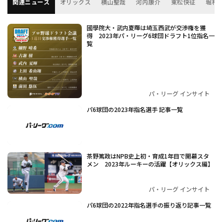
関連ニュース
オリックス
横山聖哉
河内康介
東松快征
堀柊
國學院大・武内夏暉は埼玉西武が交渉権を獲
得 2023年パ・リーグ6球団ドラフト1位指名一
覧
パ・リーグ インサイト
パ6球団の2023年指名選手 記事一覧
茶野篤政はNPB史上初・育成1年目で開幕スタ
メン 2023年ルーキーの活躍【オリックス編】
パ・リーグ インサイト
パ6球団の2022年指名選手の振り返り記事一覧