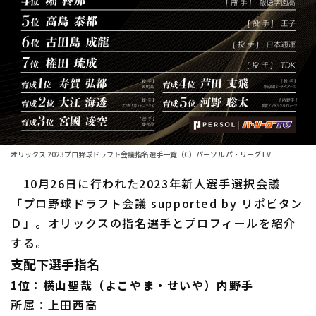
ファーム東地区
選手名鑑トップ
ニュース
ファーム中地区
北海道日本ハムファイターズ
ファーム西地区
東北楽天ゴールデンイーグルス
交流戦
埼玉西武ライオンズ
設定
千葉ロッテマリーンズ
オリックス 2023プロ野球ドラフト会議指名選手一覧（C）パーソル パ・リーグTV
オリックス・バファローズ
10月26日に行われた2023年新人選手選択会議
「プロ野球ドラフト会議 supported by リポビタン
福岡ソフトバンクホークス
Ｄ」。オリックスの指名選手とプロフィールを紹介
する。
支配下選手指名
1位：横山聖哉（よこやま・せいや）内野手
所属：上田西高