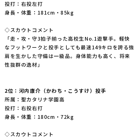
投打：右投左打
身長・体重：181cm・85kg
◇スカウトコメント
利用規約
プライバシーポリシー
「走・攻・守3拍子揃った高校生No.1遊撃手。軽快
なフットワークと投手としても最速149キロを誇る強
運営会社
（別ウィンドウで開く）
よくある質問
肩を生かした守備は一級品。身体能力も高く、将来
特定商取引法の表示
アルバイト募集
（別ウィンドウで開く
性抜群の逸材」
2位：河内康介（かわち・こうすけ）投手
所属：聖カタリナ学園高
投打：右投右打
身長・体重：180cm・72kg
◇スカウトコメント