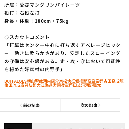
所属：愛媛マンダリンパイレーツ
投打：右投左打
身長・体重：180cm・75kg
◇スカウトコメント
「打撃はセンター中心に打ち返すアベレージヒッタ
ー。動きに柔らかさがあり、安定したスローイング
の守備は安心感がある。走・攻・守において可能性
を秘めた好素材の内野手」
BUFFALOES
横山聖哉
河内康介
東松快征
堀柊那
高島泰都
古田島成龍
権田琉成
寿賀弘都
大江海透
宮國凌空
芦田丈飛
河野聡太
前の記事
次の記事
前の記事へ
次の記事へ