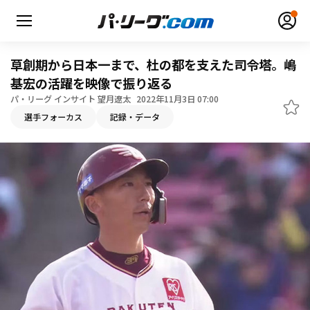
草創期から日本一まで、杜の都を支えた司令塔。嶋
基宏の活躍を映像で振り返る
パ・リーグ インサイト 望月遼太
2022年11月3日 07:00
無料アカウント登録
ログイン
選手フォーカス
記録・データ
HOME
動画
日程・結果
順位表･成績
1軍公式戦
選手名鑑