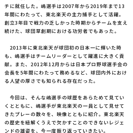
チに就任した。嶋選手は2007年から2019年まで13
年間にわたって、東北楽天の主力捕手として活躍。
創立3年目で戦力の乏しかった時期からチームを支え
利用規約
プライバシーポリシー
続けた、球団草創期における功労者でもあった。
運営会社
（別ウィンドウで開く）
よくある質問
2013年に東北楽天が球団初の日本一に輝いた時
特定商取引法の表示
アルバイト募集
（別ウィンドウで開く
も、嶋選手はチームリーダーとして躍進に大きく貢
献。また、2012年12月からは日本プロ野球選手会の
会長を5年間にわたって務めるなど、球団内外におけ
る人望の厚さでも知られる存在だった。
今回は、そんな嶋選手の球歴をあらためて見てい
くとともに、嶋選手が東北楽天の一員として見せて
きたプレーの数々を、映像とともに紹介。東北楽天
の歴史を紐解くうえで欠かすことのできないレジェ
ンドの雄姿を、今一度振り返っていきたい。