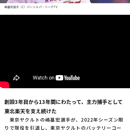
ファーム東地区
選手名鑑トップ
嶋基宏選手（C）パーソル パ・リーグTV
ニュース
ファーム中地区
北海道日本ハムファイターズ
ファーム西地区
東北楽天ゴールデンイーグルス
交流戦
埼玉西武ライオンズ
設定
千葉ロッテマリーンズ
オリックス・バファローズ
福岡ソフトバンクホークス
創設3年目から13年間にわたって、主力捕手として
東北楽天を支え続けた
東京ヤクルトの嶋基宏選手が、2022年シーズン限
りで現役を引退し、東京ヤクルトのバッテリーコー