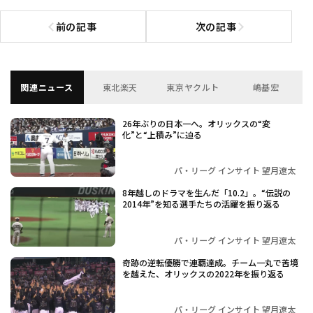
前の記事
次の記事
前の記事へ
次の記事へ
関連ニュース
東北楽天
東京ヤクルト
嶋基宏
26年ぶりの日本一へ。オリックスの“変
化”と“上積み”に迫る
パ・リーグ インサイト 望月遼太
8年越しのドラマを生んだ「10.2」。“伝説の
2014年”を知る選手たちの活躍を振り返る
パ・リーグ インサイト 望月遼太
奇跡の逆転優勝で連覇達成。チーム一丸で苦境
を越えた、オリックスの2022年を振り返る
パ・リーグ インサイト 望月遼太