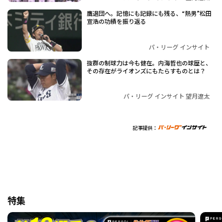
鷹退団へ。記憶にも記録にも残る、“熱男”松田
宣浩の功績を振り返る
パ・リーグ インサイト
抜群の制球力は今も健在。内海哲也の球歴と、
その存在がライオンズにもたらすものとは？
パ・リーグ インサイト 望月遼太
記事提供：
特集