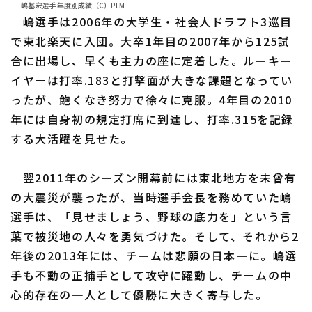
嶋基宏選手 年度別成績（C）PLM
嶋選手は2006年の大学生・社会人ドラフト3巡目
で東北楽天に入団。大卒1年目の2007年から125試
合に出場し、早くも主力の座に定着した。ルーキー
イヤーは打率.183と打撃面が大きな課題となってい
ったが、飽くなき努力で徐々に克服。4年目の2010
年には自身初の規定打席に到達し、打率.315を記録
する大活躍を見せた。
翌2011年のシーズン開幕前には東北地方を未曾有
の大震災が襲ったが、当時選手会長を務めていた嶋
選手は、「見せましょう、野球の底力を」という言
葉で被災地の人々を勇気づけた。そして、それから2
年後の2013年には、チームは悲願の日本一に。嶋選
手も不動の正捕手として攻守に躍動し、チームの中
心的存在の一人として優勝に大きく寄与した。