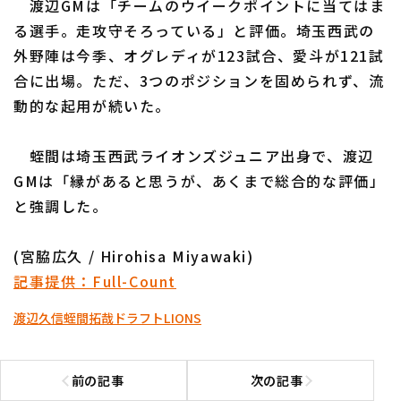
渡辺GMは「チームのウイークポイントに当てはま
る選手。走攻守そろっている」と評価。埼玉西武の
外野陣は今季、オグレディが123試合、愛斗が121試
合に出場。ただ、3つのポジションを固められず、流
動的な起用が続いた。
利用規約
プライバシーポリシー
蛭間は埼玉西武ライオンズジュニア出身で、渡辺
運営会社
（別ウィンドウで開く）
よくある質問
GMは「縁があると思うが、あくまで総合的な評価」
と強調した。
特定商取引法の表示
アルバイト募集
（別ウィンドウで開く
(宮脇広久 / Hirohisa Miyawaki)
記事提供：Full-Count
渡辺久信
蛭間拓哉
ドラフト
LIONS
前の記事
次の記事
前の記事へ
次の記事へ