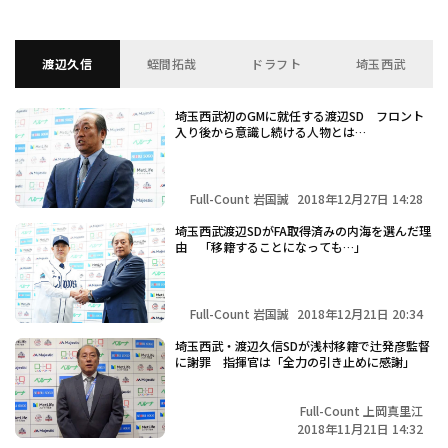
渡辺久信
蛭間拓哉
ドラフト
埼玉西武
埼玉西武初のGMに就任する渡辺SD フロント
入り後から意識し続ける人物とは…
Full-Count 岩国誠
2018年12月27日 14:28
埼玉西武渡辺SDがFA取得済みの内海を選んだ理
由 「移籍することになっても…」
Full-Count 岩国誠
2018年12月21日 20:34
埼玉西武・渡辺久信SDが浅村移籍で辻発彦監督
に謝罪 指揮官は「全力の引き止めに感謝」
Full-Count 上岡真里江
2018年11月21日 14:32