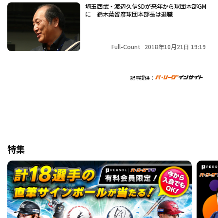
埼玉西武・渡辺久信SDが来年から球団本部GM
に 鈴木葉留彦球団本部長は退職
Full-Count
2018年10月21日 19:19
記事提供：
特集