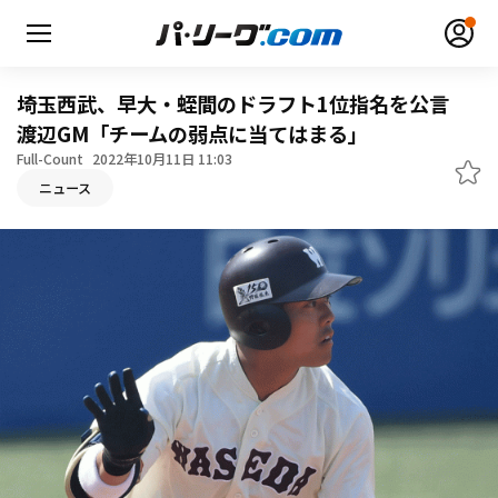
埼玉西武、早大・蛭間のドラフト1位指名を公言
渡辺GM「チームの弱点に当てはまる」
Full-Count
2022年10月11日 11:03
ニュース
無料アカウント登録
ログイン
HOME
動画
日程・結果
順位表･成績
1軍公式戦
選手名鑑