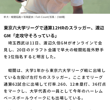
ファーム東地区
選手名鑑トップ
ニュース
ファーム中地区
早大・蛭間拓哉※写真提供：Full-Count(写真：小林靖)
北海道日本ハムファイターズ
ファーム西地区
東京六大学リーグで通算12HRのスラッガー、渡辺
東北楽天ゴールデンイーグルス
GM「走攻守そろっている」
交流戦
埼玉西武ライオンズ
埼玉西武は11日、渡辺久信GMがオンラインで会
設定
見し、20日のドラフト会議で早大の蛭間拓哉外野手
千葉ロッテマリーンズ
を1位指名すると明言した。
オリックス・バファローズ
蛭間は、大学1年から東京六大学リーグ戦に出場し
福岡ソフトバンクホークス
ている左投げ左打ちのスラッガー。ここまでリーグ
通算62試合に出場して打率.260、12本塁打、36打点
をマークし、大学代表の一員として今年のハーレム
ベースボールウイークにも出場している。