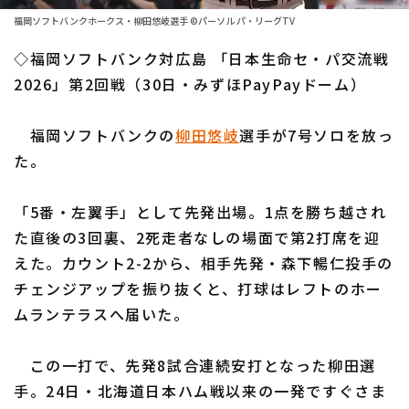
ファーム東地区
選手名鑑トップ
福岡ソフトバンクホークス・柳田悠岐選手 ©パーソル パ・リーグTV
ニュース
ファーム中地区
◇福岡ソフトバンク対広島 「日本生命セ・パ交流戦
北海道日本ハムファイターズ
ファーム西地区
2026」第2回戦（30日・みずほPayPayドーム）
東北楽天ゴールデンイーグルス
交流戦
福岡ソフトバンクの
柳田悠岐
選手が7号ソロを放っ
埼玉西武ライオンズ
設定
た。
千葉ロッテマリーンズ
「5番・左翼手」として先発出場。1点を勝ち越され
オリックス・バファローズ
た直後の3回裏、2死走者なしの場面で第2打席を迎
福岡ソフトバンクホークス
えた。カウント2-2から、相手先発・森下暢仁投手の
チェンジアップを振り抜くと、打球はレフトのホー
ムランテラスへ届いた。
この一打で、先発8試合連続安打となった柳田選
手。24日・北海道日本ハム戦以来の一発ですぐさま