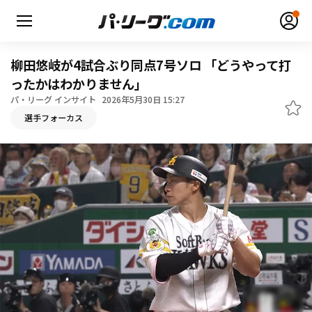
柳田悠岐が4試合ぶり同点7号ソロ 「どうやって打
ったかはわかりません」
パ・リーグ インサイト
2026年5月30日 15:27
無料アカウント登録
ログイン
選手フォーカス
HOME
動画
日程・結果
順位表･成績
1軍公式戦
選手名鑑