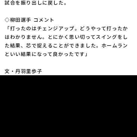
試合を振り出しに戻した。
◇柳田選手 コメント
「打ったのはチェンジアップ。どうやって打ったか
はわかりません。とにかく思い切ってスイングをし
利用規約
プライバシーポリシー
た結果、芯で捉えることができました。ホームラン
といい結果になって良かったです」
運営会社
（別ウィンドウで開く）
よくある質問
特定商取引法の表示
アルバイト募集
（別ウィンドウで開く
文・丹羽里歩子