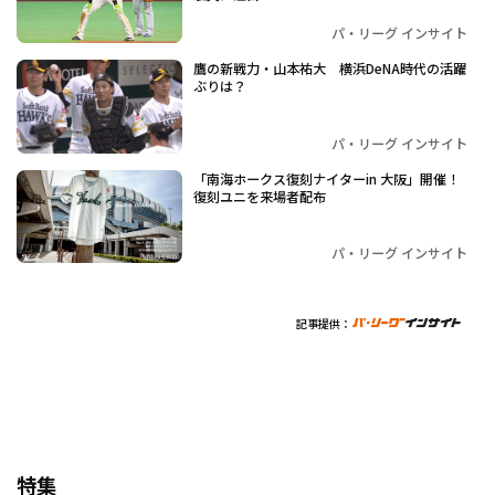
パ・リーグ インサイト
鷹の新戦力・山本祐大 横浜DeNA時代の活躍
ぶりは？
パ・リーグ インサイト
「南海ホークス復刻ナイターin 大阪」開催！
復刻ユニを来場者配布
パ・リーグ インサイト
記事提供：
特集