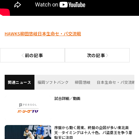
HAWKS
柳田悠岐
日本生命セ・パ交流戦
前の記事
次の記事
前の記事へ
次の記事へ
関連ニュース
福岡ソフトバンク
柳田悠岐
日本生命セ・パ交流戦
試合詳細／動画
序盤から動く周東、終盤の企図が多い東北楽
天…タイミングは十人十色。パ盗塁王を争う韋
駄天に注目