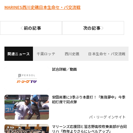
MARINES
西川史礁
日本生命セ・パ交流戦
前の記事
次の記事
前の記事へ
次の記事へ
関連ニュース
千葉ロッテ
西川史礁
日本生命セ・パ交流戦
試合詳細／動画
安田尚憲に3季ぶり本塁打！「無我夢中」今季
初打席で同点弾
パ・リーグ インサイト
マリーンズ応援団と習志野高校吹奏楽部が合同
リハ「昨年よりさらにレベルアップ」