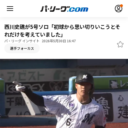
西川史礁が5号ソロ「初球から思い切りいこうとそ
れだけを考えていました」
パ・リーグ インサイト
2026年5月30日 16:47
無料アカウント登録
ログイン
選手フォーカス
HOME
動画
日程・結果
順位表･成績
1軍公式戦
選手名鑑