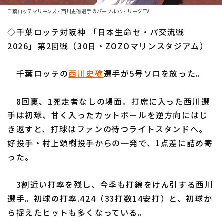
ファーム東地区
選手名鑑トップ
千葉ロッテマリーンズ・西川史礁選手 ©パーソル パ・リーグTV
ニュース
ファーム中地区
◇千葉ロッテ対阪神 「日本生命セ・パ交流戦
北海道日本ハムファイターズ
ファーム西地区
2026」第2回戦（30日・ZOZOマリンスタジアム）
東北楽天ゴールデンイーグルス
交流戦
千葉ロッテの
西川史礁
選手が5号ソロを放った。
埼玉西武ライオンズ
設定
千葉ロッテマリーンズ
8回裏、1死走者なしの場面。打席に入った西川選
手は初球、甘く入ったカットボールを逆方向にはじ
オリックス・バファローズ
き返すと、打球はファンの待つライトスタンドへ。
福岡ソフトバンクホークス
好投手・村上頌樹投手からの一発で、1点差に詰め寄
った。
3割近い打率を残し、今季も打線をけん引する西川
選手。初球の打率.424（33打数14安打）と、初球か
ら捉えたヒットも多くなっている。