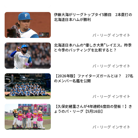
伊藤大海がリーグトップタイ5勝目 2本塁打の
北海道日本ハムが勝利
パ・リーグ インサイト
北海道日本ハムの“優しき大男”レイエス。昨季
と今季のバッティングを比較すると？
パ・リーグ インサイト
【2026年版】ファイターズガールとは？ 27名
のメンバー名鑑を公開
パ・リーグ インサイト
【久保史緒里さんが4年連続6度目の登板！】き
ょうのパ・リーグ【5月16日】
パ・リーグ インサイト