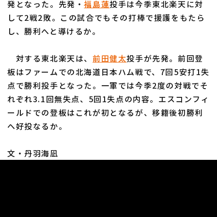
発となった。先発・
福島蓮
投手は今季東北楽天に対
して2戦2敗。この試合でもその打棒で援護をもたら
し、勝利へと導けるか。
対する東北楽天は、
前田健太
投手が先発。前回登
利用規約
プライバシーポリシー
板はファームでの北海道日本ハム戦で、7回5安打1失
点で勝利投手となった。一軍では今季2度の対戦でそ
運営会社
（別ウィンドウで開く）
よくある質問
れぞれ3.1回無失点、5回1失点の内容。エスコンフィ
特定商取引法の表示
アルバイト募集
（別ウィンドウで開く
ールドでの登板はこれが初となるが、移籍後初勝利
へ好投なるか。
文・丹羽海凪