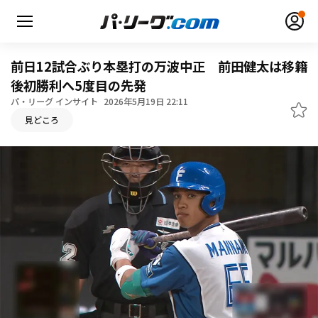
前日12試合ぶり本塁打の万波中正 前田健太は移籍
後初勝利へ5度目の先発
パ・リーグ インサイト
2026年5月19日 22:11
無料アカウント登録
ログイン
見どころ
HOME
動画
日程・結果
順位表･成績
1軍公式戦
選手名鑑