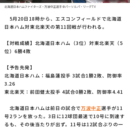
ファーム東地区
選手名鑑トップ
北海道日本ハムファイターズ・万波中正選手 ©パーソル パ・リーグTV
ニュース
ファーム中地区
5月20日18時から、エスコンフィールドで北海道
北海道日本ハムファイターズ
ファーム西地区
日本ハム対東北楽天の第11回戦が行われる。
東北楽天ゴールデンイーグルス
交流戦
【対戦成績】北海道日本ハム（3位）対東北楽天（5
埼玉西武ライオンズ
設定
位）6勝4敗
千葉ロッテマリーンズ
【予告先発】
オリックス・バファローズ
北海道日本ハム：福島蓮投手 3試合1勝2敗、防御率
福岡ソフトバンクホークス
3.26
東北楽天：前田健太投手 4試合0勝2敗、防御率4.41
北海道日本ハムは前日の試合で
万波中正
選手が11
号2ランを放った。3日に12球団最速で10号に到達す
るも、その後当たりが出ず。11号は12試合ぶりの一