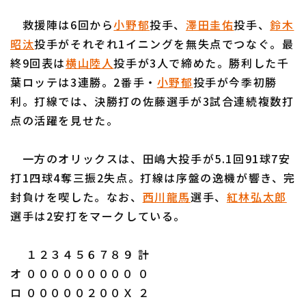
救援陣は6回から
小野郁
投手、
澤田圭佑
投手、
鈴木
昭汰
投手がそれぞれ1イニングを無失点でつなぐ。最
終9回表は
横山陸人
投手が3人で締めた。勝利した千
葉ロッテは3連勝。2番手・
小野郁
投手が今季初勝
利用規約
プライバシーポリシー
利。打線では、決勝打の佐藤選手が3試合連続複数打
点の活躍を見せた。
運営会社
（別ウィンドウで開く）
よくある質問
特定商取引法の表示
アルバイト募集
（別ウィンドウで開く
一方のオリックスは、田嶋大投手が5.1回91球7安
打1四球4奪三振2失点。打線は序盤の逸機が響き、完
封負けを喫した。なお、
西川龍馬
選手、
紅林弘太郎
選手は2安打をマークしている。
１２３４５６７８９ 計
オ ０００００００００ ０
ロ ０００００２００Ｘ ２