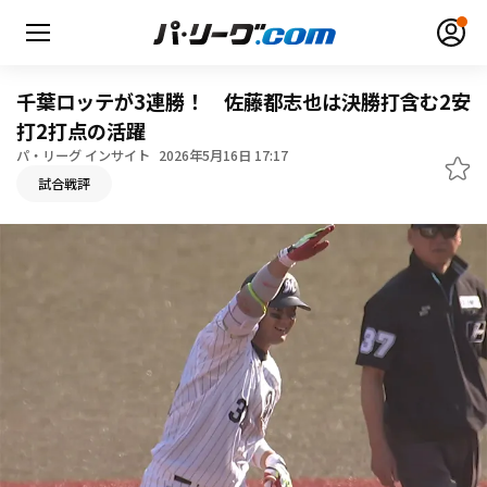
千葉ロッテが3連勝！ 佐藤都志也は決勝打含む2安
打2打点の活躍
パ・リーグ インサイト
2026年5月16日 17:17
無料アカウント登録
ログイン
試合戦評
HOME
動画
日程・結果
順位表･成績
1軍公式戦
選手名鑑