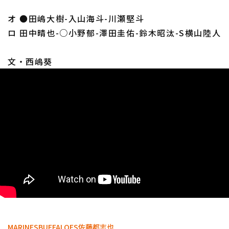
オ ●田嶋大樹-入山海斗-川瀬堅斗
ロ 田中晴也-○小野郁-澤田圭佑-鈴木昭汰-S横山陸人
文・西嶋葵
MARINES
BUFFALOES
佐藤都志也