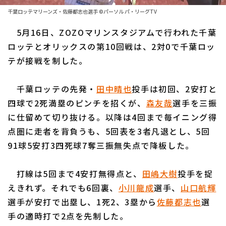
ファーム東地区
選手名鑑トップ
千葉ロッテマリーンズ・佐藤都志也選手 ©パーソル パ・リーグTV
ニュース
ファーム中地区
5月16日、ZOZOマリンスタジアムで行われた千葉
北海道日本ハムファイターズ
ファーム西地区
ロッテとオリックスの第10回戦は、2対0で千葉ロッ
東北楽天ゴールデンイーグルス
テが接戦を制した。
交流戦
埼玉西武ライオンズ
設定
千葉ロッテの先発・
田中晴也
投手は初回、2安打と
千葉ロッテマリーンズ
四球で2死満塁のピンチを招くが、
森友哉
選手を三振
に仕留めて切り抜ける。以降は4回まで毎イニング得
オリックス・バファローズ
点圏に走者を背負うも、5回表を3者凡退とし、5回
福岡ソフトバンクホークス
91球5安打3四死球7奪三振無失点で降板した。
打線は5回まで4安打無得点と、
田嶋大樹
投手を捉
えきれず。それでも6回裏、
小川龍成
選手、
山口航輝
選手が安打で出塁し、1死2、3塁から
佐藤都志也
選
手の適時打で2点を先制した。