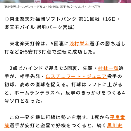
ファーム東地区
選手名鑑トップ
東北楽天ゴールデンイーグルス・浅村栄斗選手 ©パーソル パ・リーグTV
ニュース
ファーム中地区
◇東北楽天対福岡ソフトバンク 第11回戦（16日・
北海道日本ハムファイターズ
ファーム西地区
楽天モバイル 最強パーク宮城）
東北楽天ゴールデンイーグルス
交流戦
東北楽天打線は、5回裏に
浅村栄斗
選手の勝ち越し
埼玉西武ライオンズ
設定
打など計5安打3打点で逆転に成功した。
千葉ロッテマリーンズ
2点ビハインドで迎えた5回裏、先頭・
村林一輝
選
オリックス・バファローズ
手が、相手先発・
C.スチュワート・ジュニア
投手の
福岡ソフトバンクホークス
初球、高めの直球を捉える。打球はレフトに上がる
と、ホームランテラスへ。反撃のきっかけをつくる4
号ソロとなった。
この一発を機に打線は勢いを増す。1死から
平良竜
哉
選手が安打と盗塁で好機をつくると、続く
黒川史