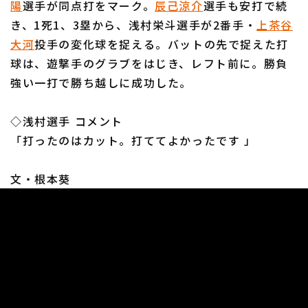
陽
選手が同点打をマーク。
辰己涼介
選手も安打で続
き、1死1、3塁から、浅村栄斗選手が2番手・
上茶谷
大河
投手の変化球を捉える。バットの先で捉えた打
球は、遊撃手のグラブをはじき、レフト前に。勝負
強い一打で勝ち越しに成功した。
利用規約
プライバシーポリシー
◇浅村選手 コメント
運営会社
（別ウィンドウで開く）
よくある質問
「打ったのはカット。打ててよかったです 」
特定商取引法の表示
アルバイト募集
（別ウィンドウで開く
文・根本葵