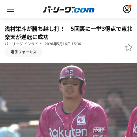
浅村栄斗が勝ち越し打！ 5回裏に一挙3得点で東北
楽天が逆転に成功
パ・リーグ インサイト
2026年5月16日 15:36
無料アカウント登録
ログイン
選手フォーカス
HOME
動画
日程・結果
順位表･成績
1軍公式戦
選手名鑑