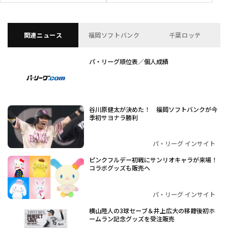
関連ニュース
福岡ソフトバンク
千葉ロッテ
パ・リーグ順位表／個人成績
谷川原健太が決めた！ 福岡ソフトバンクが今
季初サヨナラ勝利
パ・リーグ インサイト
ピンクフルデー初戦にサンリオキャラが来場！
コラボグッズも販売へ
パ・リーグ インサイト
横山陸人の3球セーブ＆井上広大の移籍後初ホ
ームラン記念グッズを受注販売