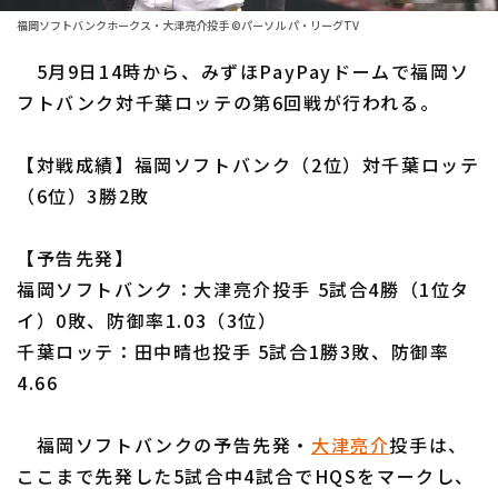
ファーム東地区
選手名鑑トップ
福岡ソフトバンクホークス・大津亮介投手 ©パーソル パ・リーグTV
ニュース
ファーム中地区
5月9日14時から、みずほPayPayドームで福岡ソ
北海道日本ハムファイターズ
ファーム西地区
フトバンク対千葉ロッテの第6回戦が行われる。
東北楽天ゴールデンイーグルス
交流戦
【対戦成績】福岡ソフトバンク（2位）対千葉ロッテ
埼玉西武ライオンズ
設定
（6位）3勝2敗
千葉ロッテマリーンズ
【予告先発】
オリックス・バファローズ
福岡ソフトバンク：大津亮介投手 5試合4勝（1位タ
福岡ソフトバンクホークス
イ）0敗、防御率1.03（3位）
千葉ロッテ：田中晴也投手 5試合1勝3敗、防御率
4.66
福岡ソフトバンクの予告先発・
大津亮介
投手は、
ここまで先発した5試合中4試合でHQSをマークし、