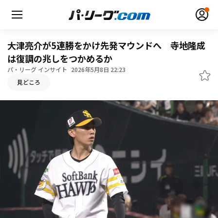
大津亮介が5連勝をかけ先発マウンドへ 寺地隆成
は復調の兆しをつかめるか
パ・リーグ インサイト
2026年5月8日 22:23
無料アカウント登録
ログイン
見どころ
HOME
動画
日程・結果
順位表･成績
1軍公式戦
選手名鑑