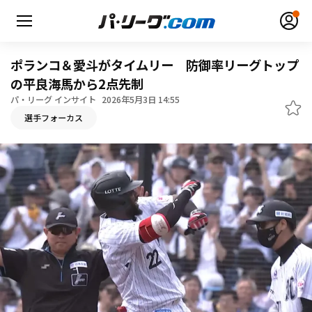
ポランコ＆愛斗がタイムリー 防御率リーグトップ
の平良海馬から2点先制
パ・リーグ インサイト
2026年5月3日 14:55
無料アカウント登録
ログイン
選手フォーカス
HOME
動画
日程・結果
順位表･成績
1軍公式戦
選手名鑑