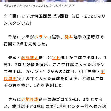
ファーム東地区
選手名鑑トップ
千葉ロッテマリーンズ・ポランコ選手 ©パーソル パ・リーグTV
ニュース
ファーム中地区
◇千葉ロッテ対埼玉西武 第9回戦（3日・ZOZOマリ
北海道日本ハムファイターズ
ファーム西地区
ンスタジアム）
東北楽天ゴールデンイーグルス
交流戦
千葉ロッテが
ポランコ
選手、
愛斗
選手の適時打で
埼玉西武ライオンズ
設定
初回に2点を先制した。
千葉ロッテマリーンズ
先頭・
藤原恭大
選手と
ソト
選手が四球で出塁し、1
オリックス・バファローズ
死1、2塁と好機を演出。ここで打席に入ったポラン
福岡ソフトバンクホークス
コ選手は、カウント1-2からの4球目、相手先発・
平
良海馬
投手の甘く入った直球を捉える。打球は二塁
手の右を抜け、1点を先制した。
さらに
寺地隆成
選手の遊ゴロで2死1、3塁とする
と、愛斗選手が3球目の変化球をセンター前へ弾き返