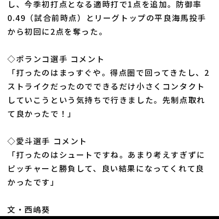
し、今季初打点となる適時打で1点を追加。防御率
0.49（試合前時点）とリーグトップの平良海馬投手
から初回に2点を奪った。
◇ポランコ選手 コメント
利用規約
プライバシーポリシー
「打ったのはまっすぐや。得点圏で回ってきたし、2
ストライクだったのでできるだけ小さくコンタクト
運営会社
（別ウィンドウで開く）
よくある質問
していこうという気持ちで行きました。先制点取れ
特定商取引法の表示
アルバイト募集
（別ウィンドウで開く
て良かったで！」
◇愛斗選手 コメント
「打ったのはシュートですね。あまり考えすぎずに
ピッチャーと勝負して、良い結果になってくれて良
かったです」
文・西嶋葵