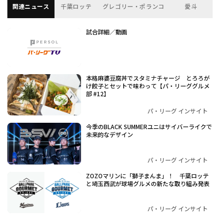
関連ニュース
千葉ロッテ
グレゴリー・ポランコ
愛斗
試合詳細／動画
本格麻婆豆腐丼でスタミナチャージ とろろが
け餃子とセットで味わって【パ・リーググルメ
部 #12】
パ・リーグ インサイト
今季のBLACK SUMMERユニはサイバーライクで
未来的なデザイン
パ・リーグ インサイト
ZOZOマリンに「獅子まんま」！ 千葉ロッテ
と埼玉西武が球場グルメの新たな取り組み発表
パ・リーグ インサイト