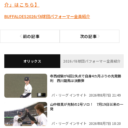
介」はこちら】
BUFFALOES
2026パ6球団パフォーマー全員紹介
前の記事
次の記事
前の記事へ
次の記事へ
オリックス
2026パ6球団パフォーマー全員紹介
寺西成騎が6回2失点で自身4カ月ぶりの先発勝
利 西川龍馬は決勝弾
パ・リーグ インサイト
2026年8月7日 21:49
山中稜真が先制の2号ソロ！ 7月19日以来の一
発
パ・リーグ インサイト
2026年8月7日 18:20