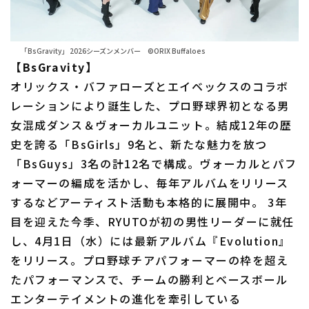
「BsGravity」 2026シーズンメンバー ©ORIX Buffaloes
【BsGravity】
オリックス・バファローズとエイベックスのコラボ
レーションにより誕生した、プロ野球界初となる男
女混成ダンス＆ヴォーカルユニット。結成12年の歴
史を誇る「BsGirls」9名と、新たな魅力を放つ
「BsGuys」3名の計12名で構成。ヴォーカルとパフ
ォーマーの編成を活かし、毎年アルバムをリリース
するなどアーティスト活動も本格的に展開中。 3年
目を迎えた今季、RYUTOが初の男性リーダーに就任
し、4月1日（水）には最新アルバム『Evolution』
をリリース。プロ野球チアパフォーマーの枠を超え
たパフォーマンスで、チームの勝利とベースボール
エンターテイメントの進化を牽引している