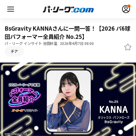
BsGravity KANNAさんに一問一答！【2026 パ6球
団パフォーマー全員紹介 No.25】
パ・リーグ インサイト 池田紗里
2026年4月7日 08:00
無料アカウント登録
ログイン
チア
HOME
動画
日程・結果
順位表･成績
1軍公式戦
選手名鑑