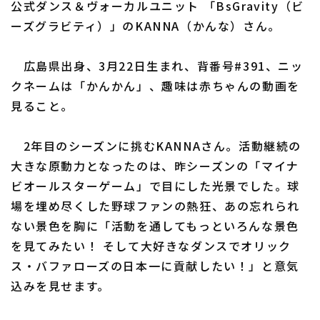
公式ダンス＆ヴォーカルユニット 「BsGravity（ビ
ーズグラビティ）」のKANNA（かんな）さん。
利用規約
プライバシーポリシー
広島県出身、3月22日生まれ、背番号#391、ニッ
クネームは「かんかん」、趣味は赤ちゃんの動画を
運営会社
（別ウィンドウで開く）
よくある質問
見ること。
特定商取引法の表示
アルバイト募集
（別ウィンドウで開く
2年目のシーズンに挑むKANNAさん。活動継続の
大きな原動力となったのは、昨シーズンの「マイナ
ビオールスターゲーム」で目にした光景でした。球
場を埋め尽くした野球ファンの熱狂、あの忘れられ
ない景色を胸に「活動を通してもっといろんな景色
を見てみたい！ そして大好きなダンスでオリック
ス・バファローズの日本一に貢献したい！」と意気
込みを見せます。