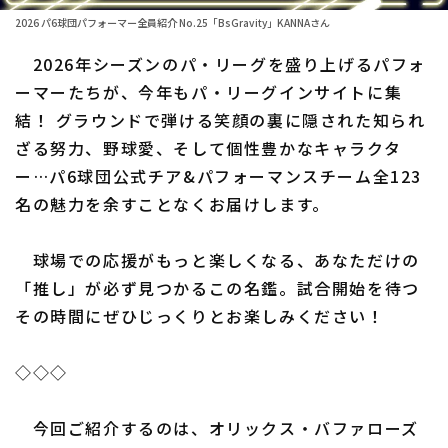
ファーム東地区
選手名鑑トップ
2026 パ6球団パフォーマー全員紹介 No.25「BsGravity」KANNAさん
ニュース
ファーム中地区
2026年シーズンのパ・リーグを盛り上げるパフォ
北海道日本ハムファイターズ
ファーム西地区
ーマーたちが、今年もパ・リーグインサイトに集
東北楽天ゴールデンイーグルス
結！ グラウンドで弾ける笑顔の裏に隠された知られ
交流戦
ざる努力、野球愛、そして個性豊かなキャラクタ
埼玉西武ライオンズ
設定
ー…パ6球団公式チア&パフォーマンスチーム全123
千葉ロッテマリーンズ
名の魅力を余すことなくお届けします。
オリックス・バファローズ
球場での応援がもっと楽しくなる、あなただけの
福岡ソフトバンクホークス
「推し」が必ず見つかるこの名鑑。試合開始を待つ
その時間にぜひじっくりとお楽しみください！
◇◇◇
今回ご紹介するのは、オリックス・バファローズ