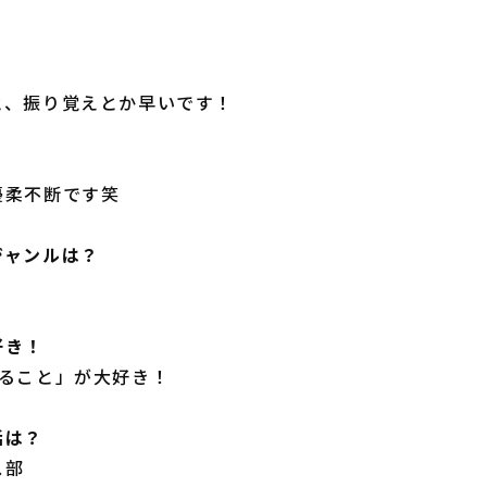
？
と、振り覚えとか早いです！
？
優柔不断です笑
ジャンルは？
好き！
すること」が大好き！
活は？
ス部