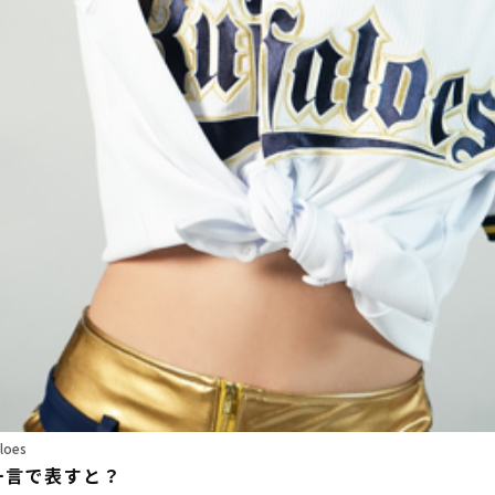
loes
一言で表すと？