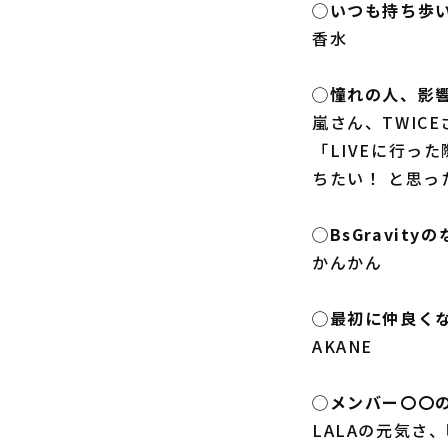
◯いつも持ち歩
香水
◯憧れの人、影
嵐さん、TWICE
「LIVEに行っ
ちたい！ と思っ
◯BsGravit
かんかん
◯最初に仲良く
AKANE
◯メンバー〇〇
LALAの元気さ