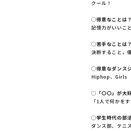
クール！
◯得意なことは
記憶力がいいこ
◯苦手なことは
決断すること。
◯得意なダンス
Hiphop、Girls
◯「〇〇」が大
「1人で何かを
◯学生時代の部
ダンス部、テニ