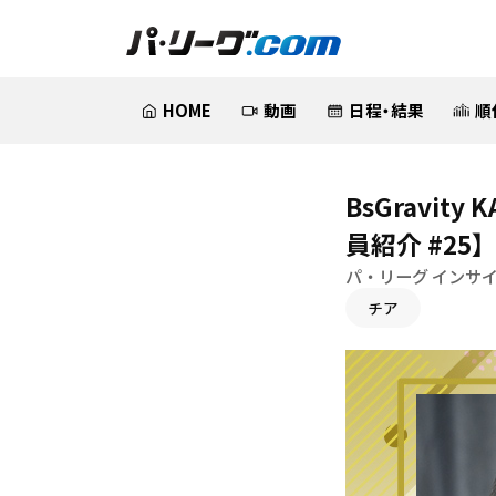
HOME
動画
日程・結果
順
BsGravi
員紹介 #25
パ・リーグ インサイ
チア