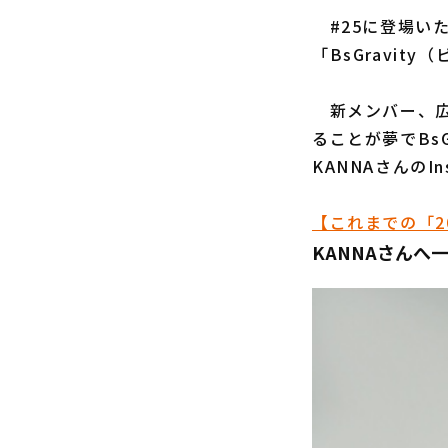
#25に登場い
「BsGravit
新メンバー、広
ることが夢でBs
KANNAさんのI
【これまでの「2
KANNAさんへ