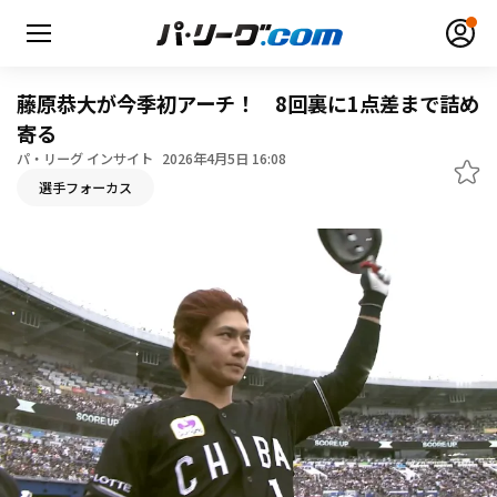
藤原恭大が今季初アーチ！ 8回裏に1点差まで詰め
寄る
パ・リーグ インサイト
2026年4月5日 16:08
無料アカウント登録
ログイン
選手フォーカス
HOME
動画
日程・結果
順位表･成績
1軍公式戦
選手名鑑