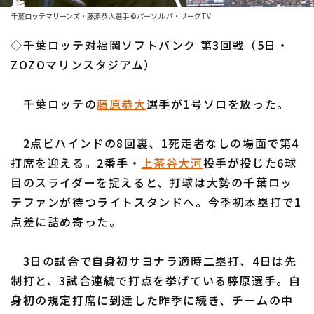
ファーム東地区
選手名鑑トップ
千葉ロッテマリーンズ・藤原恭大選手 ©パーソル パ・リーグTV
ニュース
ファーム中地区
◇千葉ロッテ対福岡ソフトバンク 第3回戦（5日・
北海道日本ハムファイターズ
ファーム西地区
ZOZOマリンスタジアム）
東北楽天ゴールデンイーグルス
交流戦
千葉ロッテの
藤原恭大
選手が1号ソロを放った。
埼玉西武ライオンズ
設定
千葉ロッテマリーンズ
2点ビハインドの8回裏、1死走者なしの場面で第4
打席を迎える。2番手・
上茶谷大河
投手が投じた6球
オリックス・バファローズ
目のスライダーを捉えると、打球は大勢の千葉ロッ
福岡ソフトバンクホークス
テファンが待つライトスタンドへ。今季初本塁打で1
点差に詰め寄った。
3日の試合で自身初サヨナラ適時二塁打、4日は先
制打と、3試合連続で打点を挙げている藤原選手。自
身初の規定打席に到達した昨季に続き、チームの中