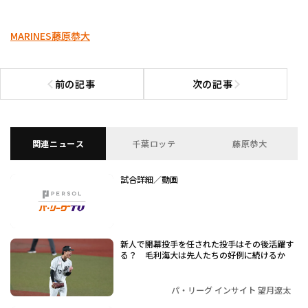
MARINES
藤原恭大
前の記事
次の記事
前の記事へ
次の記事へ
関連ニュース
千葉ロッテ
藤原恭大
試合詳細／動画
新人で開幕投手を任された投手はその後活躍す
る？ 毛利海大は先人たちの好例に続けるか
パ・リーグ インサイト 望月遼太