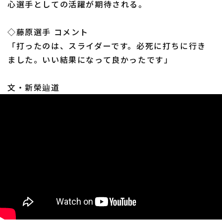
心選手としての活躍が期待される。
◇藤原選手 コメント
「打ったのは、スライダーです。必死に打ちに行き
ました。いい結果になって良かったです」
利用規約
プライバシーポリシー
文・新榮辿道
運営会社
（別ウィンドウで開く）
よくある質問
特定商取引法の表示
アルバイト募集
（別ウィンドウで開く