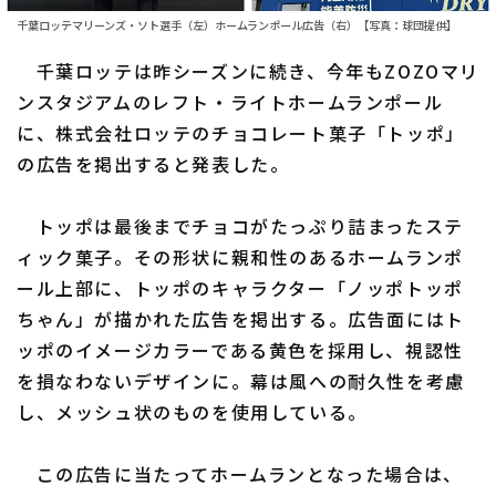
千葉ロッテマリーンズ・ソト選手（左）ホームランポール広告（右）【写真：球団提供】
ファーム東地区
選手名鑑トップ
ニュース
千葉ロッテは昨シーズンに続き、今年もZOZOマリ
ファーム中地区
北海道日本ハムファイターズ
ンスタジアムのレフト・ライトホームランポール
ファーム西地区
に、株式会社ロッテのチョコレート菓子「トッポ」
東北楽天ゴールデンイーグルス
の広告を掲出すると発表した。
交流戦
埼玉西武ライオンズ
設定
トッポは最後までチョコがたっぷり詰まったステ
千葉ロッテマリーンズ
ィック菓子。その形状に親和性のあるホームランポ
オリックス・バファローズ
ール上部に、トッポのキャラクター「ノッポトッポ
ちゃん」が描かれた広告を掲出する。広告面にはト
福岡ソフトバンクホークス
ッポのイメージカラーである黄色を採用し、視認性
を損なわないデザインに。幕は風への耐久性を考慮
し、メッシュ状のものを使用している。
この広告に当たってホームランとなった場合は、