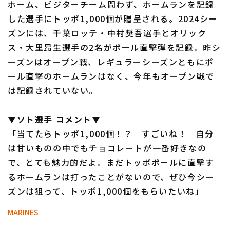
ホーム、ビジターチーム問わず、ホームランを記録
した選手にトッポ1,000個が贈呈される。2024シー
ズンには、千葉ロッテ・中村奨吾選手とオリック
ス・大里昂生選手の2名がポール直撃弾を記録。昨シ
ーズンはオープン戦、レギュラーシーズンともにポ
ール直撃のホームランはなく、今年もオープン戦で
利用規約
プライバシーポリシー
は記録されていない。
運営会社
（別ウィンドウで開く）
よくある質問
▼ソト選手 コメント▼
特定商取引法の表示
アルバイト募集
（別ウィンドウで開く
「当てたらトッポ1,000個！？ すごいね！ 自分
は甘いものの中でもチョコレートが一番好きなの
で、とても魅力的だよ。まだトッポポールに直撃す
るホームランは打ったことがないので、ぜひ今シー
ズンは狙って、トッポ1,000個をもらいたいね」
MARINES