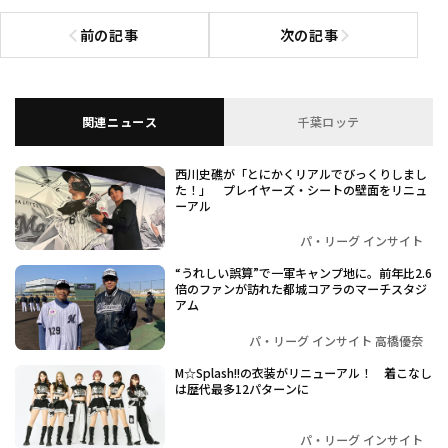
前の記事
次の記事
前の記事へ
次の記事へ
関連ニュース
千葉ロッテ
西川史礁が「とにかくリアルでびっくりしまし
た！」 プレイヤーズ・シートの壁面をリニュ
ーアル
パ・リーグ インサイト
“うれしい誤算”で一軍キャンプ地に。前年比2.6
倍のファンが訪れた都城コアラのマーチスタジ
アム
パ・リーグ インサイト 高橋優奈
M☆Splash!!の衣装がリニューアル！ 着こなし
は歴代最多12パターンに
パ・リーグ インサイト