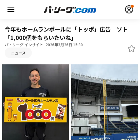
今年もホームランポールに「トッポ」広告 ソト
「1,000個をもらいたいね」
パ・リーグ インサイト
2026年3月26日 15:30
ニュース
無料アカウント登録
ログイン
HOME
動画
日程・結果
順位表･成績
1軍公式戦
選手名鑑