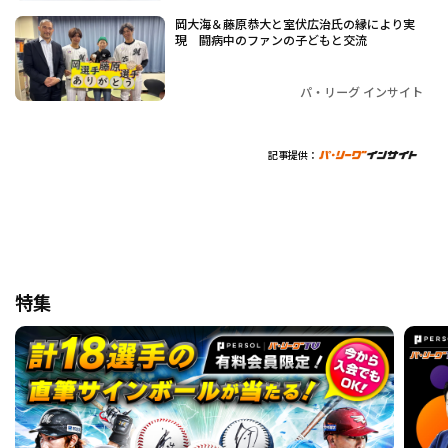
岡大海＆藤原恭大と室伏広治氏の縁により実
現 闘病中のファンの子どもと交流
パ・リーグ インサイト
記事提供：
特集