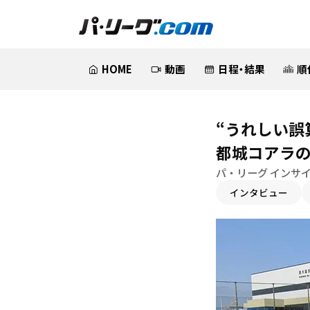
HOME
動画
日程・結果
順
“うれしい誤
都城コアラ
パ・リーグ インサイ
インタビュー