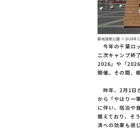
都城運動公園 ※2026
今年の千葉ロッ
二次キャンプ終了後
2026」や「2
開催。その間、概
昨年、2月1日か
から「やはり一
に伴い、宿泊や
据えており、そ
済への効果も感