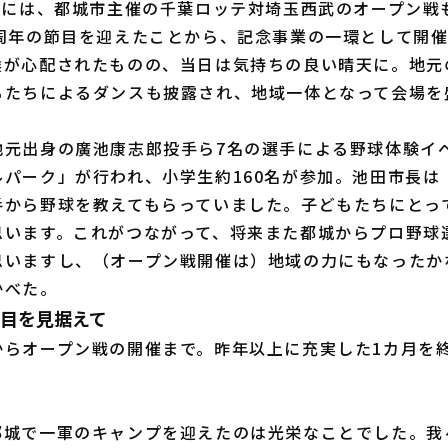
日には、都城市主催の千葉ロッテ対埼玉西武のオープン戦
0周年の節目を迎えたことから、記念事業の一環として開
候が心配されたものの、当日は気持ちの良い晴天に。地元
もたちによるダンスも披露され、地域一体となって会場を
元出身の廣池康志郎投手ら7名の選手による野球体験イ
ルパーク」が行われ、小学生約160名が参加。池田市長は
手から野球を教えてもらっていました。子どもたちにとっ
思います。これがつながって、将来また都城からプロ野球
思いますし、（オープン戦開催は）地域の力にもなったか
かべた。
年目を見据えて
らオープン戦の開催まで。昨年以上に充実した1カ月を
。
都城で一軍のキャンプを迎えたのは光栄なことでした。我