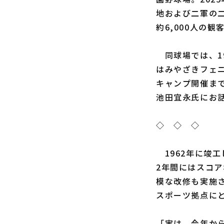
地および二軍の
約6,000人の
同球場では、19
はみやざきフェ
キャンプ開催ま
池田宜永氏にお
◇ ◇ ◇
1962年に竣工
2年間にはスコ
模な改修も実施
スポーツ拠点に
「実は、今年か