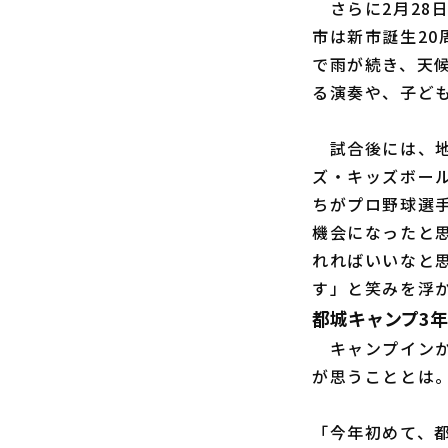
さらに2月28
市は新市誕生2
で雨が続き、天
る演奏や、子ど
試合後には、地
ズ・キッズボー
ちがプロ野球選
機会になったと
れればいいなと
す」と笑みを浮
都城キャンプ3
キャンプインか
が思うこととは
「今年初めて、