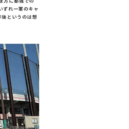
ま方に都城での
いずれ一軍のキャ
年後というのは想