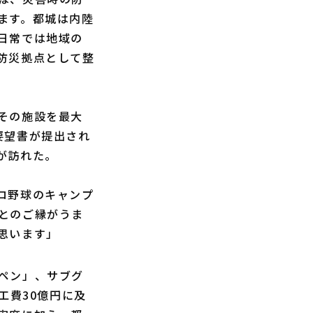
ます。都城は内陸
日常では地域の
防災拠点として整
その施設を最大
要望書が提出され
が訪れた。
ロ野球のキャンプ
とのご縁がうま
思います」
ペン」、サブグ
工費30億円に及