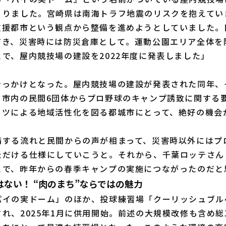
くりました。宮崎県は南海トラフ地震のリスクを抱えてい
支援都市という観点から整備を進めようとしていました。
だき、災害時には防災倉庫として。運動公園エリア全体を
で、屋内競技場の建設を2022年度に発表しました」
っかけとなった。屋内競技場の建設が発表された同年、
、市内の民間6団体からプロ野球のキャンプ誘致に関する
ーツによる地域活性化を図る都城市にとって、絶好の機会
備する流れと民間からの声が相まって、災害時以外にはプ
ただける仕様にしていこうと。それから、千葉ロッテさん
とで、昨年からの春季キャンプの実施につながったのだと
ない！ “肉のまち”ならではの魅力
イの実ドーム」のほか、投球練習場「クーリッシュブル
れ、2025年1月に供用開始。前述の大規模改修も含め総