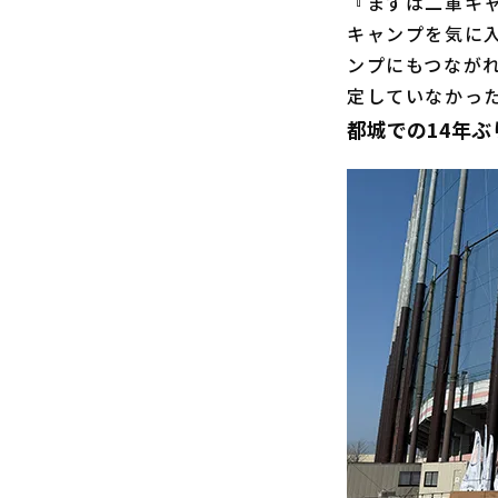
『まずは二軍キ
キャンプを気に
ンプにもつなが
定していなかっ
都城での14年