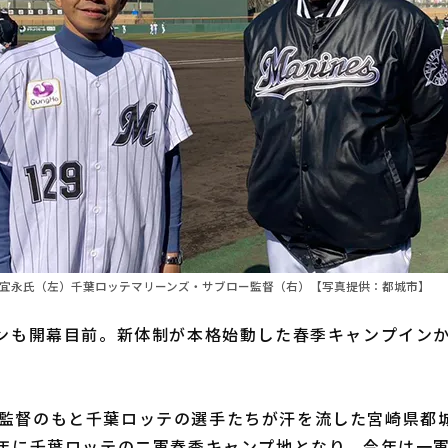
田宜永氏（左）千葉ロッテマリーンズ・サブロー監督（右）【写真提供：都城市】
ズンも開幕目前。新体制が本格始動した春季キャンプインか
監督のもと千葉ロッテの選手たちが汗を流した宮崎県都
5年に千葉ロッテの二軍春季キャンプ地となり、今年は一