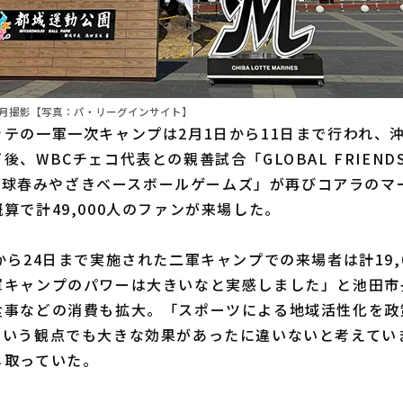
年2月撮影【写真：パ・リーグインサイト】
テの一軍一次キャンプは2月1日から11日まで行われ、
、WBCチェコ代表との親善試合「GLOBAL FRIENDSHI
026球春みやざきベースボールゲームズ」が再びコアラの
算で計49,000人のファンが来場した。
ら24日まで実施された二軍キャンプでの来場者は計19,
軍キャンプのパワーは大きいなと実感しました」と池田市
食事などの消費も拡大。「スポーツによる地域活性化を政
ういう観点でも大きな効果があったに違いないと考えてい
じ取っていた。