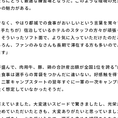
たちにとって最適な練習場となった。このような環境の充
つの魅力がある。
でなく、やはり都城での食事がおいしいという言葉を常々
選手たちが）宿泊しているホテルのスタッフの方々が頑張
。そういったソフト面で、より気に入っていただけたのだ
ちろん、ファンのみなさんも長期で滞在する方も多いので
ます」
盛んで、肉用牛、豚、鶏の合計産出額が全国1位を誇る“
た食事は選手らの胃袋をつかんだに違いない。好感触を得
、二軍キャンプスタートの翌年すぐに一軍の一次キャンプ
全く想定していなかったそうだ。
超えていました。大変速いスピードで驚きましたし、光栄
決めていただいたときも、大変ありがたいと思っていまし