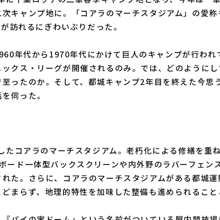
二次キャンプ地に。「コアラのマーチスタジアム」の愛称
観客が訪れるにぎわいぶりだった。
60年代から1970年代にかけて巨人のキャンプが行われ
ニックス・リーグが開催されるのみ。では、どのようにし
で至ったのか。そして、都城キャンプ2年目を終えた今思
話を伺った。
したコアラのマーチスタジアム。老朽化による修繕を重ね、
アボード一体型バックスクリーンや内外野のラバーフェン
された。さらに、コアラのマーチスタジアムがある都城運
とどまらず、地理的特性を加味した整備も進められること
ら『パイの実ドーム』という名前がついている屋内競技場