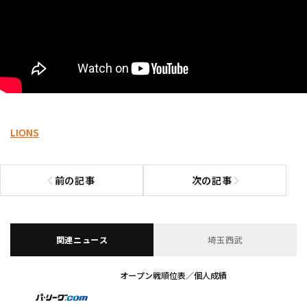
利用規約
プライバシーポリシー
運営会社
（別ウィンドウで開く）
よくある質問
LIONS
特定商取引法の表示
アルバイト募集
（別ウィンドウで開く
前の記事
次の記事
前の記事へ
次の記事へ
関連ニュース
埼玉西武
オープン戦順位表／個人成績