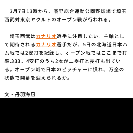
ファーム東地区
選手名鑑トップ
ニュース
3月7日13時から、春野総合運動公園野球場で埼玉
ファーム中地区
北海道日本ハムファイターズ
西武対東京ヤクルトのオープン戦が行われる。
ファーム西地区
東北楽天ゴールデンイーグルス
埼玉西武は
カナリオ
選手に注目したい。主軸とし
交流戦
て期待される
カナリオ
選手だが、5日の北海道日本ハ
埼玉西武ライオンズ
設定
ム戦では2安打を記録し、オープン戦ではここまで打
千葉ロッテマリーンズ
率.333。4安打のうち2本が二塁打と長打も出てい
る。オープン戦で日本のピッチャーに慣れ、万全の
オリックス・バファローズ
状態で開幕を迎えられるか。
福岡ソフトバンクホークス
文・丹羽海凪