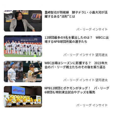
里崎智也が熱視線 獅子ドラ1・小島大河が活
躍するある“法則”とは
パ・リーグ インサイト
12球団最多の9名を輩出したのは？ WBCに出
場するNPB球団所属の選手たち
パ・リーグ インサイト 望月遼太
WBC出場はシーズンに影響する？ 2023年大
会のパ・リーグ戦士たちのその後を振り返る
パ・リーグ インサイト 望月遼太
NPB12球団とポケモンがタッグ！ パ・リーグ
6球団も特別演出試合やグッズを販売
パ・リーグ インサイト