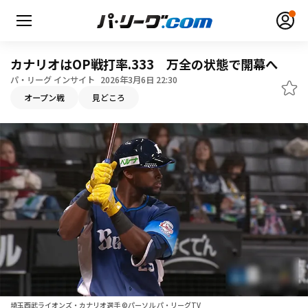
カナリオはOP戦打率.333 万全の状態で開幕へ
パ・リーグ インサイト
2026年3月6日 22:30
オープン戦
見どころ
無料アカウント登録
ログイン
HOME
動画
日程・結果
順位表･成績
1軍公式戦
選手名鑑
埼玉西武ライオンズ・カナリオ選手 ©パーソル パ・リーグTV