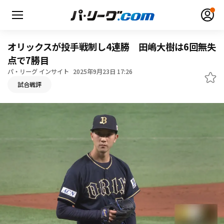
オリックスが投手戦制し4連勝 田嶋大樹は6回無失
点で7勝目
パ・リーグ インサイト
2025年9月23日 17:26
無料アカウント登録
ログイン
試合戦評
HOME
動画
日程・結果
順位表･成績
1軍公式戦
選手名鑑