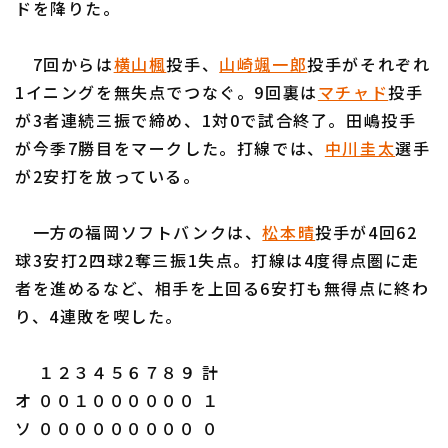
ドを降りた。
7回からは
横山楓
投手、
山崎颯一郎
投手がそれぞれ
1イニングを無失点でつなぐ。9回裏は
マチャド
投手
が3者連続三振で締め、1対0で試合終了。田嶋投手
利用規約
プライバシーポリシー
が今季7勝目をマークした。打線では、
中川圭太
選手
が2安打を放っている。
運営会社
（別ウィンドウで開く）
よくある質問
特定商取引法の表示
アルバイト募集
（別ウィンドウで開く
一方の福岡ソフトバンクは、
松本晴
投手が4回62
球3安打2四球2奪三振1失点。打線は4度得点圏に走
者を進めるなど、相手を上回る6安打も無得点に終わ
り、4連敗を喫した。
１２３４５６７８９ 計
オ ００１００００００ １
ソ ０００００００００ ０