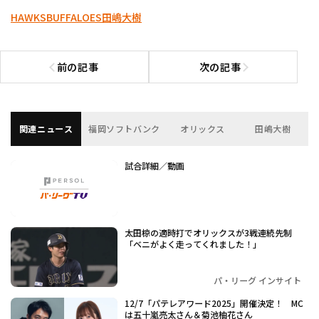
HAWKS
BUFFALOES
田嶋大樹
前の記事
次の記事
前の記事へ
次の記事へ
関連ニュース
福岡ソフトバンク
オリックス
田嶋大樹
試合詳細／動画
太田椋の適時打でオリックスが3戦連続先制
「ベニがよく走ってくれました！」
パ・リーグ インサイト
12/7「パテレアワード2025」開催決定！ MC
は五十嵐亮太さん＆菊池柚花さん