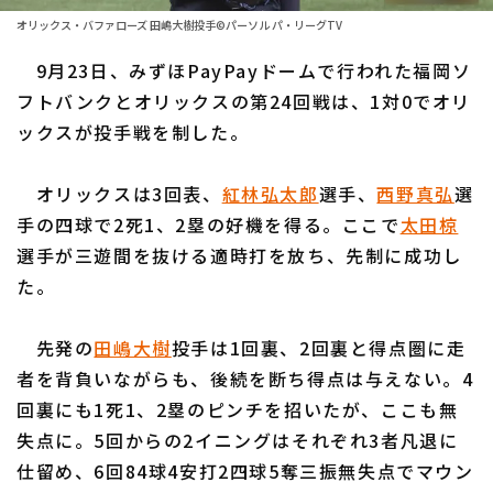
ファーム東地区
選手名鑑トップ
オリックス・バファローズ 田嶋大樹投手©パーソル パ・リーグTV
ニュース
ファーム中地区
9月23日、みずほPayPayドームで行われた福岡ソ
北海道日本ハムファイターズ
ファーム西地区
フトバンクとオリックスの第24回戦は、1対0でオリ
東北楽天ゴールデンイーグルス
ックスが投手戦を制した。
交流戦
埼玉西武ライオンズ
設定
オリックスは3回表、
紅林弘太郎
選手、
西野真弘
選
千葉ロッテマリーンズ
手の四球で2死1、2塁の好機を得る。ここで
太田椋
選手が三遊間を抜ける適時打を放ち、先制に成功し
オリックス・バファローズ
た。
福岡ソフトバンクホークス
先発の
田嶋大樹
投手は1回裏、2回裏と得点圏に走
者を背負いながらも、後続を断ち得点は与えない。4
回裏にも1死1、2塁のピンチを招いたが、ここも無
失点に。5回からの2イニングはそれぞれ3者凡退に
仕留め、6回84球4安打2四球5奪三振無失点でマウン