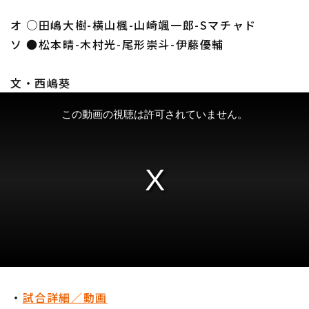
オ ○田嶋大樹-横山楓-山崎颯一郎-Sマチャド
ソ ●松本晴-木村光-尾形崇斗-伊藤優輔
文・西嶋葵
・
試合詳細／動画