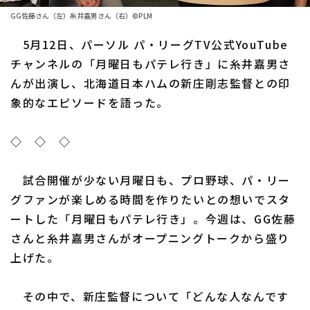
ファーム東地区
選手名鑑トップ
GG佐藤さん（左）糸井嘉男さん（右）©PLM
ニュース
ファーム中地区
5月12日、パーソル パ・リーグTV公式YouTube
北海道日本ハムファイターズ
ファーム西地区
チャンネルの「月曜日もパテレ行き」に糸井嘉男さ
東北楽天ゴールデンイーグルス
んが出演し、北海道日本ハムの新庄剛志監督との印
交流戦
象的なエピソードを語った。
埼玉西武ライオンズ
設定
千葉ロッテマリーンズ
◇ ◇ ◇
オリックス・バファローズ
試合開催が少ない月曜日も、プロ野球、パ・リー
福岡ソフトバンクホークス
グファンが楽しめる時間を作りたいとの想いでスタ
ートした「月曜日もパテレ行き」。今週は、GG佐藤
さんと糸井嘉男さんがオープニングトークから盛り
上げた。
その中で、新庄監督について「どんな人なんです