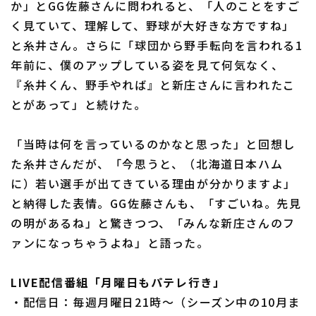
か」とGG佐藤さんに問われると、「人のことをすご
く見ていて、理解して、野球が大好きな方ですね」
と糸井さん。さらに「球団から野手転向を言われる1
年前に、僕のアップしている姿を見て何気なく、
『糸井くん、野手やれば』と新庄さんに言われたこ
利用規約
プライバシーポリシー
とがあって」と続けた。
運営会社
（別ウィンドウで開く）
よくある質問
「当時は何を言っているのかなと思った」と回想し
特定商取引法の表示
アルバイト募集
（別ウィンドウで開く
た糸井さんだが、「今思うと、（北海道日本ハム
に）若い選手が出てきている理由が分かりますよ」
と納得した表情。GG佐藤さんも、「すごいね。先見
の明があるね」と驚きつつ、「みんな新庄さんのフ
ァンになっちゃうよね」と語った。
LIVE配信番組「月曜日もパテレ行き」
・配信日：毎週月曜日21時～（シーズン中の10月ま