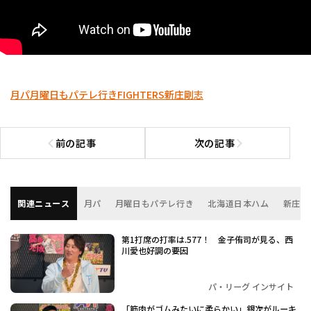
月パ
月曜日もパテレ行き
FIGHTERS
新庄剛志
前の記事
次の記事
前の記事へ
次の記事へ
関連ニュース
月パ
月曜日もパテレ行き
北海道日本ハム
新庄剛
第1打席の打率は.577！ 金子侑司が見る、西
川愛也好調の要因
パ・リーグ インサイト
「筋肉がゴムみたいに柔らかい」銀次がルーキ