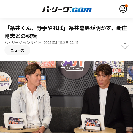
「糸井くん、野手やれば」糸井嘉男が明かす、新庄
剛志との秘話
パ・リーグ インサイト
2025年5月12日 22:45
無料アカウント登録
ログイン
ニュース
HOME
動画
日程・結果
順位表･成績
1軍公式戦
選手名鑑